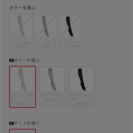
ス）＆Well-being（ウェルビーイング）なライフスタイルを提案してい
カラーを選ぶ
きます。
＜商品紹介＞
・機能や素材にこだわり、コーディネートにもさり気なく合わせやすいシ
リーズ【外】
ゆったりハイソックス
快適なはき心地と耐久性が特徴のハイソックス。
ベージュ（388）-
グレー（19）-22
チャコール（11
22～26cm
～26cm
0）-22～26cm
生活の木のセサミオイルを配合した柔軟加工剤を使用しています。
のびのび仕様で締め付け感が少なく、幅広いサイズに対応できます。
カラーを選ぶ
・ハイソックス
・のびのび仕様
ベージュ（38
グレー（19）
チャコール（1
8）
10）
在庫なし
在庫なし
在庫なし
サイズを選ぶ