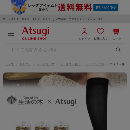
ストッキング・タイツ・インナーのAtsugi公式通販［アツギオンラインショップ］
0
ログイン
お気に入り
カート
3,980円以上のご購入で送料無料
¥0
合計
全国一律330円でお届けします（沖縄県以外）
トップ
カテゴリ
レッグウェア
ソックス・靴下
ハイソックス
アイテム詳細
カートを見る
ログイン／新規会員登録
WOMEN
MEN
KIDS