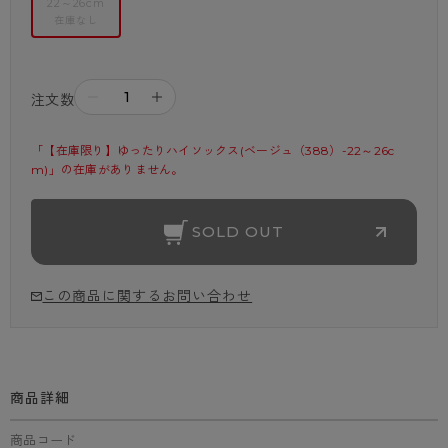
22～26cm
在庫なし
－
＋
注文数
「【在庫限り】ゆったりハイソックス(ベージュ（388）-22～26c
m)」の在庫がありません。
SOLD OUT
この商品に関するお問い合わせ
商品詳細
商品コード