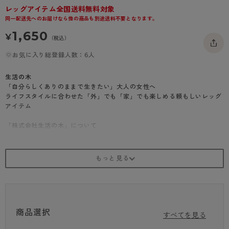
レッグアイテム全国送料無料対象
- 着圧タイツ
- 長袖（七分袖以上）
返品・交換について
みんなの、みんなの。
同一配送先へのお届けなら他の商品も別途送料不要となります。
ソックス・靴下
- タンクトップ
お問い合わせについて
CLINICAL
1,650
¥
（税込）
レギンス・スパッツ
- カップ付きインナー
ハイジュニ
お気に入り総登録人数：6人
生活の木
「自分らしくありのままで生きたい」大人の女性へ
ライフスタイルに合わせた「外」でも「家」でも楽しめる頼もしいレッグ
アイテム
「株式会社生活の木」について
1955年創業。1976年に設立。40年以上もの歳月をかけ、国内外の提携農
園から、
厳選したハーブや精油、植物油など、世界中の自然の恵みを調達していま
す。
それら素材をもとに商品開発・製造・販売を行い、全国約100店舗の直営
店のほか、
メディカルハーブガーデンや、アーユルヴェーダサロン、カルチャースク
ールなどを通じて、
商品選択
ハーブやアロマテラピーを普及・啓発してきました。
すべてを見る
そして、今、心身ともに健康で美しくあるためのWellness（ウェルネ