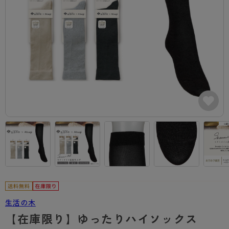
カテゴリから探す
レッグウェア
レッグウエア
レッグウエア
ストッキング
ソックス・靴下
タイツ
ブランドから探す
インナーウェア
インナーウエア
インナーウエア
- 無地ストッキング
クルー・レギュラー丈ソックス
ソックス・靴下
ブラジャー
メンズパンツ
ブラジャー
AZGI
ライフスタイルウェア
ライフスタイルウェア
- 柄ストッキング
スニーカー丈・くるぶし丈ソックス
クルー・レギュラー丈ソックス
商品選びのお手伝い
- ノンワイヤーブラ
ボクサー
ノンワイヤーブラ
ボトムス
ボトムス
アスティーグ
- ショート丈ストッキング
ハイソックス
スニーカー丈・くるぶし丈ソックス
- ワイヤーブラ
トランクス
ワイヤーブラ
トップス
トップス
お悩み別ガードル
クリアビューティアクティブ
ブラジャー特集
ご利用ガイド
- 着圧ストッキング
ハイソックス
- ブラトップ
Tバック・ビキニ
スポーツブラ
ルームウェア・パジャマ
ルームウェア・パジャマ
スゴスト
私に似合う、ストッキング選び
タイツの選び方
- パンティ部レスストッキング
スクールソックス
ショーツ
肌着・インナー
ショーツ
はじめての方へ
アクティブ・スポーツ
フェイクタイツ
タイツ
- レギュラーショーツ
レギュラーショーツ
よくある質問（FAQ）
- スポーツブラ
hotto comfort
- 無地タイツ
- サニタリーショーツ
サニタリーショーツ
サイズ表
- スポーツトップス
Atsugi COLORS
- 柄タイツ
- ガードル・補正ショーツ
ボクサー
お支払い方法について
- スポーツボトムス
生活の木
BT
【在庫限り】ゆったりハイソックス
- ひざ下丈タイツ
肌着・インナー
配送方法について
雑貨・小物
スクールタイム