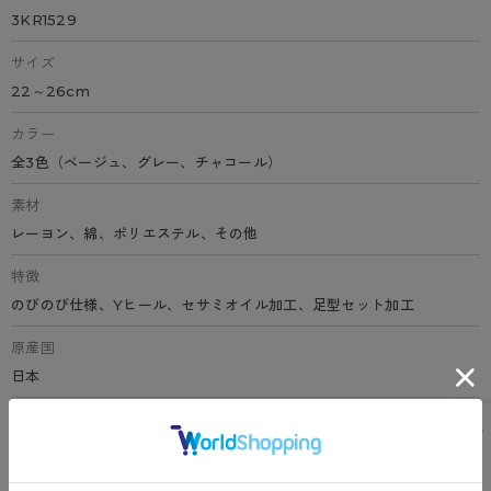
3KR1529
サイズ
22～26cm
カラー
全3色（ベージュ、グレー、チャコール）
素材
レーヨン、綿、ポリエステル、その他
特徴
のびのび仕様、Yヒール、セサミオイル加工、足型セット加工
原産国
日本
サイズ表
洗濯表示について
よくある質問(FAQ)