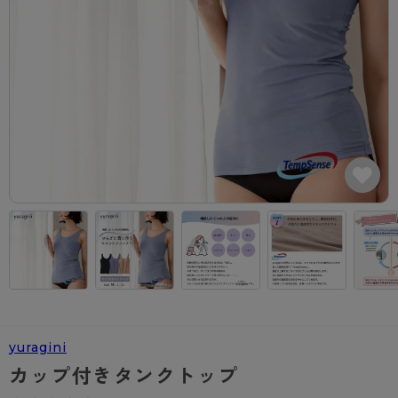
カテゴリから探す
レッグウェア
レッグウエア
レッグウエア
ストッキング
ソックス・靴下
タイツ
ブランドから探す
インナーウェア
インナーウエア
インナーウエア
- 無地ストッキング
クルー・レギュラー丈ソックス
ソックス・靴下
ブラジャー
メンズパンツ
ブラジャー
AZGI
ライフスタイルウェア
ライフスタイルウェア
- 柄ストッキング
スニーカー丈・くるぶし丈ソックス
クルー・レギュラー丈ソックス
商品選びのお手伝い
- ノンワイヤーブラ
ボクサー
ノンワイヤーブラ
ボトムス
ボトムス
アスティーグ
- ショート丈ストッキング
ハイソックス
スニーカー丈・くるぶし丈ソックス
- ワイヤーブラ
トランクス
ワイヤーブラ
トップス
トップス
お悩み別ガードル
クリアビューティアクティブ
ブラジャー特集
ご利用ガイド
- 着圧ストッキング
ハイソックス
- ブラトップ
Tバック・ビキニ
スポーツブラ
ルームウェア・パジャマ
ルームウェア・パジャマ
スゴスト
私に似合う、ストッキング選び
タイツの選び方
- パンティ部レスストッキング
スクールソックス
ショーツ
肌着・インナー
ショーツ
はじめての方へ
アクティブ・スポーツ
フェイクタイツ
タイツ
- レギュラーショーツ
レギュラーショーツ
よくある質問（FAQ）
- スポーツブラ
hotto comfort
- 無地タイツ
- サニタリーショーツ
サニタリーショーツ
サイズ表
- スポーツトップス
Atsugi COLORS
yuragini
- 柄タイツ
- ガードル・補正ショーツ
ボクサー
お支払い方法について
- スポーツボトムス
BT
カップ付きタンクトップ
- ひざ下丈タイツ
肌着・インナー
配送方法について
雑貨・小物
スクールタイム