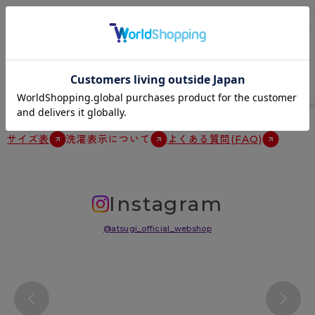
特徴
温度調節機能素材、吸放湿、アンダー折返し仕様、やわらかカップ、タ
グレス（洗濯表示直接プリント）
原産国
中国
サイズ表
洗濯表示について
よくある質問(FAQ)
Instagram
@atsugi_official_webshop