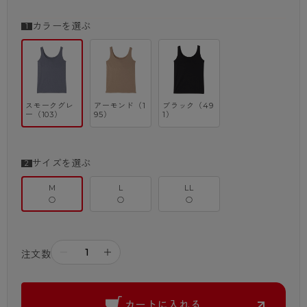
カラーを選ぶ
スモークグレ
アーモンド（1
ブラック（49
ー（103）
95）
1）
サイズを選ぶ
M
L
LL
○
○
○
－
＋
注文数
カートに入れる