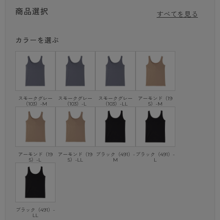
商品選択
2．天然由来のなめらか生地
すべてを見る
なめらか生地は 吸放湿性に優れ、ムレを軽減。
カラーを選ぶ
3. タグレス仕様でチクチクしにくい ( 洗濯表示直接プリント )
anan No.2447のFemcare Fileでyuraginiのカップ付きタンクト
ップが紹介されました！
スモークグレー
スモークグレー
スモークグレー
アーモンド（19
（103）-M
（103）-L
（103）-LL
5）-M
アーモンド（19
アーモンド（19
ブラック（491）-
ブラック（491）-
5）-L
5）-LL
M
L
ブラック（491）-
LL