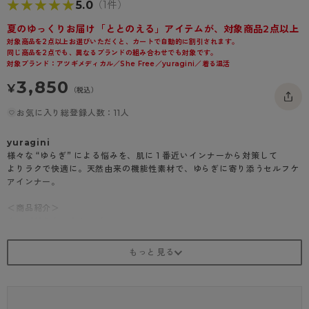
★★★★★
★★★★★
5.0
（1件）
- 着圧タイツ
- 長袖（七分袖以上）
返品・交換について
みんなの、みんなの。
夏のゆっくりお届け「ととのえる」アイテムが、対象商品2点以上
ソックス・靴下
- タンクトップ
お問い合わせについて
対象商品を2点以上お選びいただくと、カートで自動的に割引されます。
CLINICAL
同じ商品を2点でも、異なるブランドの組み合わせでも対象です。
対象ブランド：アツギメディカル／She Free／yuragini／着る温活
レギンス・スパッツ
- カップ付きインナー
ハイジュニ
3,850
¥
（税込）
お気に入り総登録人数：11人
yuragini
様々な “ゆらぎ” による悩みを、肌に 1 番近いインナーから対策して
よりラクで快適に。天然由来の機能性素材で、ゆらぎに寄り添うセルフケ
アインナー。
＜商品紹介＞
カップ付きタンクトップ
アンダー折り返し仕様でしめつけにくく、やわらかカップ付きのタンクト
ップ。
1．衣服内の温度変化を ゆるやかにする温度調節機能
糸に練り込まれたマイクロカプセルが、 衣類内温度変化をやわらげる※T
empSense®