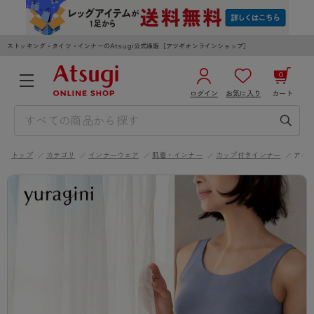
ストッキング・タイツ・インナーのAtsugi公式通販［アツギオンラインショップ］
0
ログイン
お気に入り
カート
3,980円以上のご購入で送料無料
¥0
合計
全国一律330円でお届けします（沖縄県以外）
トップ
カテゴリ
インナーウェア
肌着・インナー
カップ付きインナー
アイ
カートを見る
ログイン／新規会員登録
WOMEN
MEN
KIDS