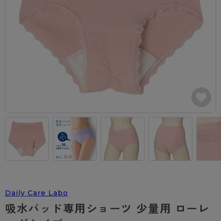
カテゴリから探す
レッグウェア
レッグウエア
レッグウエア
ストッキング
ソックス・靴下
タイツ
ブランドから探す
インナーウェア
インナーウエア
インナーウエア
- 無地ストッキング
クルー・レギュラー丈ソックス
ソックス・靴下
ブラジャー
メンズパンツ
ブラジャー
AZGI
ライフスタイルウェア
ライフスタイルウェア
- 柄ストッキング
スニーカー丈・くるぶし丈ソックス
クルー・レギュラー丈ソックス
商品選びのお手伝い
- ノンワイヤーブラ
ボクサー
ノンワイヤーブラ
ボトムス
ボトムス
アスティーグ
- ショート丈ストッキング
ハイソックス
スニーカー丈・くるぶし丈ソックス
- ワイヤーブラ
トランクス
ワイヤーブラ
トップス
トップス
お悩み別ガードル
クリアビューティアクティブ
ブラジャー特集
ご利用ガイド
- 着圧ストッキング
ハイソックス
- ブラトップ
Tバック・ビキニ
スポーツブラ
ルームウェア・パジャマ
ルームウェア・パジャマ
スゴスト
私に似合う、ストッキング選び
タイツの選び方
- パンティ部レスストッキング
スクールソックス
ショーツ
肌着・インナー
ショーツ
はじめての方へ
アクティブ・スポーツ
フェイクタイツ
タイツ
- レギュラーショーツ
レギュラーショーツ
よくある質問（FAQ）
- スポーツブラ
hotto comfort
- 無地タイツ
- サニタリーショーツ
サニタリーショーツ
サイズ表
- スポーツトップス
Atsugi COLORS
Daily Care Labo
- 柄タイツ
- ガードル・補正ショーツ
ボクサー
お支払い方法について
- スポーツボトムス
BT
吸水パッド専用ショーツ 少量用 ローレ
- ひざ下丈タイツ
肌着・インナー
配送方法について
雑貨・小物
スクールタイム