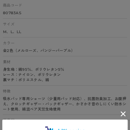
商品コード
80783AS
サイズ
M、L、LL
カラー
全2色（メルローズ、パンジーパープル）
素材
身生地：綿95％、ポリウレタン5％
レース：ナイロン、ポリウレタン
裏マチ：ポリエステル、綿
特徴
吸水パッド専用ショーツ（少量用パッド対応）、抗菌防臭加工、お腹押
え、クロッチギャザー・バックギャザー、かさかさ音のしにくい防水シ
ート使用、綿混ベア天竺生地使用
原産国
中国