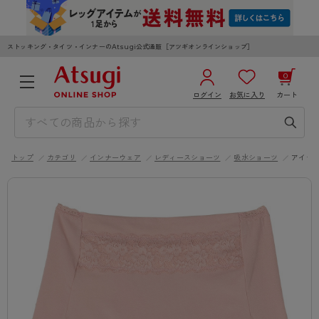
ストッキング・タイツ・インナーのAtsugi公式通販［アツギオンラインショップ］
0
ログイン
お気に入り
カート
3,980円以上のご購入で送料無料
¥0
合計
全国一律330円でお届けします（沖縄県以外）
トップ
カテゴリ
インナーウェア
レディースショーツ
吸水ショーツ
アイテ
カートを見る
ログイン／新規会員登録
WOMEN
MEN
KIDS