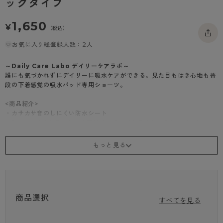
ッグタイプ
- 着圧タイツ
- 長袖（七分袖以上）
返品・交換について
みんなの、みんなの。
1,650
¥
ソックス・靴下
（税込）
- タンクトップ
お問い合わせについて
CLINICAL
お気に入り総登録人数：2人
レギンス・スパッツ
- カップ付きインナー
ハイジュニ
～Daily Care Labo デイリーケアラボ～
誰にも気づかれずにデイリーに吸水ケアができる。見た目もはき心地も普
段の下着感覚の吸水パッド専用ショーツ。
<商品紹介>
・カサカサ音のしにくい防水シート
・防水シート&ドライタッチ素材で、パッドやライナーのサイドからモレ
にくい
・カラーやレース使いにこだわった、お洒落なデザインを採用し普段の下
着としても使いやすい
・バックギャザー入りでパッドがずれにくい
・抗菌防臭効果で気になるニオイもケア
・お腹押さえでシルエットスッキリ
・吸水パッド少量用（19cm）サイズ対応
商品選択
・M…28cm丈、L…30cm丈、LL…32cm丈
すべてを見る