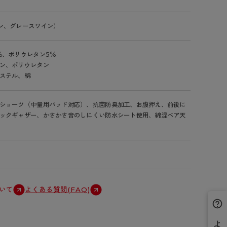
ン、グレースワイン）
％、ポリウレタン5％
ン、ポリウレタン
ステル、綿
ショーツ（中量用パッド対応）、抗菌防臭加工、お腹押え、前後に
ックギャザー、かさかさ音のしにくい防水シート使用、綿混ベア天
いて
よくある質問(FAQ)