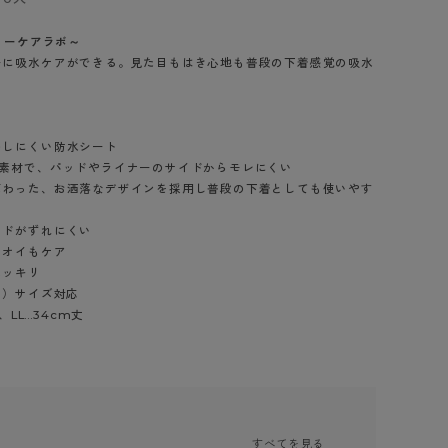
BT
デイリーケアラボ～
ーに吸水ケアができる。見た目もはき心地も普段の下着感覚の吸水
ハイジュニ
ブランド一覧へ
のしにくい防水シート
チ素材で、パッドやライナーのサイドからモレにくい
だわった、お洒落なデザインを採用し普段の下着としても使いやす
ッドがずれにくい
カテゴリ一覧へ
ニオイもケア
スッキリ
m）サイズ対応
、LL…34cm丈
ブラウン（161）
グレースワイン
すべてを見る
（645）