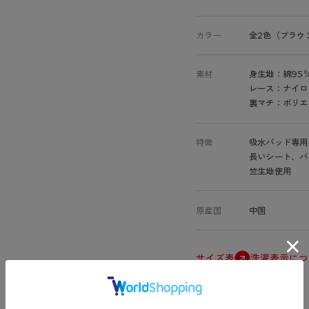
カラー
全2色（ブラウ
素材
身生地：綿95
レース：ナイロ
裏マチ：ポリエ
特徴
吸水パッド専用
長いシート、バ
竺生地使用
原産国
中国
サイズ表
洗濯表示につ