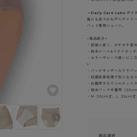
- スポーツブラ
hotto comfort
Atsugi COLORS
スト
タイツの選び方
ラーショーツ
- スポーツトップス
～Daily Care Labo 
イクタイツ
リーショーツ
- スポーツボトムス
誰にも気づかれずにデイリ
みんなの、みんなの。
CLINICAL
o comfort
パッド専用ショーツ。
ル・補正ショーツ
雑貨・小物
ご利用ガイド
gi COLORS
ナー
<商品紹介>
七分袖以上）
・前後に長く、カサカサ音
はじめての方へ
ールタイム
・防水シート&ドライタッ
ップ
よくある質問（FAQ）
なの、みんなの。
・カラーやレース使いにこ
付きインナー
い
サイズ表
ICAL
・バックギャザー入りでパ
お支払い方法について
ジュニ
・抗菌防臭効果で気になる
エア
エア
ライフスタイルウェア
配送方法について
・お腹押さえでシルエット
ブランド一覧へ
ツ
ボトムス
・吸水パッド中量用（29c
返品・交換について
・M…30cm丈、L…32cm丈
ーブラ
トップス
お問い合わせについて
ラ
ルームウェア・パジャマ
ビキニ
ラ
ナー
ショーツ
商品選択