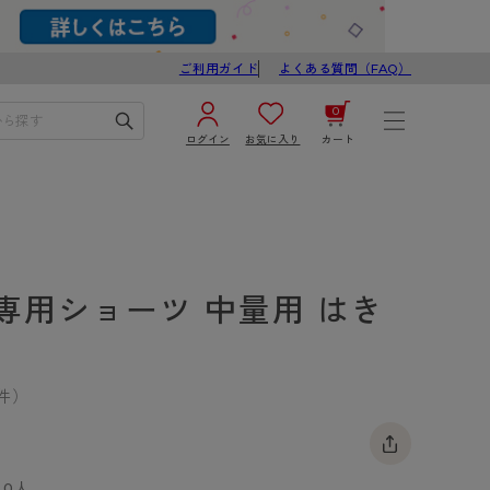
ご利用ガイド
よくある質問（FAQ）
0
ログイン
お気に入り
カート
¥0
合計
ログイン／新規会員登録
カートを見る
専用ショーツ 中量用 はき
件）
ブ
スゴスト
び
0人