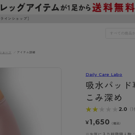
ンラインショップ］
ショーツ
アイテム詳細
IDS
30円でお届けします（沖縄県以外）
Daily Care Labo
IDS
吸水パッド
ェア
ライフスタイルウェア
こみ深め
ンドから探す
商品選びのお手伝い
ボトムス
★★★★★
★★★★★
2.0
（1
イヤーブラ
トップス
I
お悩み別ガードル
ブラ
ルームウェア・パジャマ
1,650
¥
アスティーグ
クリアビューティアクティ
ティーグ
ブラジャー特集
（税込）
プ
アクティブ・スポーツ
アビューティアクティブ
私に似合う、ストッキング選
お気に入り総登録人数：