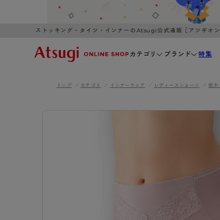
ストッキング・タイツ・インナーのAtsugi公式通販［アツギオ
カテゴリ
ブランド
特集
トップ
カテゴリ
インナーウェア
レディースショーツ
吸水
WOMEN
MEN
K
3,980円以上のご購入で送料無料
全国一律3
ブランドから探す
WOMEN
MEN
K
カテゴリから探す
レッグウェア
インナーウ
カテゴリから探す
ブラ
ストッキング
ブラジャー
- 無地ストッキング
- ノンワ
レッグウェア
AZG
- 柄ストッキング
- ワイヤー
ストッキング
AZGI
アス
インナーウェア
- ショート丈ストッキング
- ブラトッ
- 無地ストッキング
クリ
ブラジャー
ライフスタイルウェア