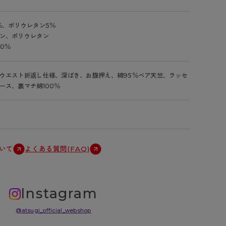
％、ポリウレタン5％
ン、ポリウレタン
0％
ウエスト折返し仕様、深ばき、お腹押え、綿95％ベア天竺、ラッセ
ース、裏マチ綿100％
いて
よくある質問(FAQ)
Instagram
@atsugi_official_webshop