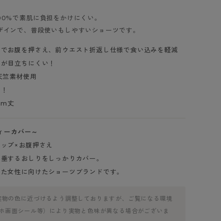
00%で素肌に負担をかけにくい。
ザインで、普段使いもしやすいショーツです。
トでお腹を押さえ、前ウエスト折返し仕様で食い込みを軽減
差が目立ちにくい！
天竺素材使用
き！
cm丈
ディーカバー～
ップ×お腹押さえ
下垂するおしりをしっかりカバー。
した女性に向けたショーツブランドです。
実物の色に近づけるよう調整しておりますが、ご覧になる環境
マホ画面シール等）により実物と色味が異なる場合がございま