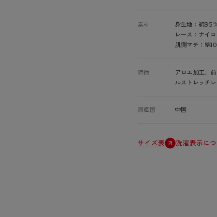
素材
身生地：綿95
レース：ナイロ
肌側マチ：綿10
特徴
アロエ加工、前
ルストレッチレ
原産国
中国
サイズ表
洗濯表示につ