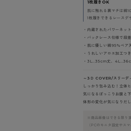
1枚履きOK
ショーツ
肌に触れる裏マチは綿1
1枚履きできるレースデ
・内蔵されたパワーネッ
・バックレース仕様で段
・肌に優しい綿95%ベア
・うれしいアロエ加工つ
・3L…35cm丈、4L…36
～3Ｄ COVER/スリー
しっかり包み込む！立体ヒ
気になるぽっこりお腹と
体形の変化が気になりだ
※商品画像はできる限り
（PCのモニタ設定やス