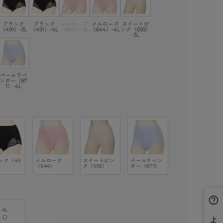
ブラック
ブラック
メルローズ
メルローズ
スイートピ
（491）-3L
（491）-4L
（644）-3L
（644）-4L
ンク（693）
-3L
ペールラベ
ンダー（87
1）-4L
ック（49
メルローズ
スイートピン
ペールラベン
（644）
ク（693）
ダー（871）
4L
○