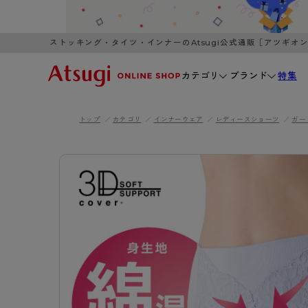
ストッキング・タイツ・インナーのAtsugi公式通販［アツギオ
カテゴリ
ブランド
特集
トップ
カテゴリ
インナーウェア
レディースショーツ
ガー
WOMEN
MEN
K
3,980円以上のご購入で送料無料
全国一律3
ブランドから探す
WOMEN
MEN
K
カテゴリから探す
レッグウェア
インナーウ
カテゴリから探す
ブラ
ストッキング
ブラジャー
- 無地ストッキング
- ノンワ
レッグウェア
AZG
- 柄ストッキング
- ワイヤー
ストッキング
AZGI
アス
インナーウェア
- ショート丈ストッキング
- ブラトッ
- 無地ストッキング
クリ
ブラジャー
ライフスタイルウェア