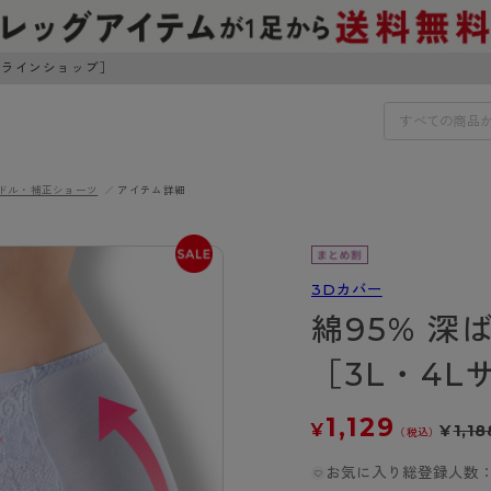
ンラインショップ］
ドル・補正ショーツ
アイテム詳細
IDS
30円でお届けします（沖縄県以外）
IDS
3Dカバー
綿95% 深
ェア
ライフスタイルウェア
ンドから探す
商品選びのお手伝い
［3L・4L
ボトムス
イヤーブラ
トップス
I
お悩み別ガードル
1,129
¥
¥
1,18
ブラ
ルームウェア・パジャマ
（税込）
アスティーグ
クリアビューティアクティ
ティーグ
ブラジャー特集
プ
アクティブ・スポーツ
お気に入り総登録人数：
アビューティアクティブ
私に似合う、ストッキング選