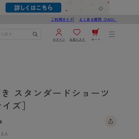
ご利用ガイド
よくある質問（FAQ）
0
ログイン
お気に入り
カート
¥0
合計
ログイン／新規会員登録
カートを見る
ばき スタンダードショーツ
サイズ］
8
ブ
スゴスト
2人
び