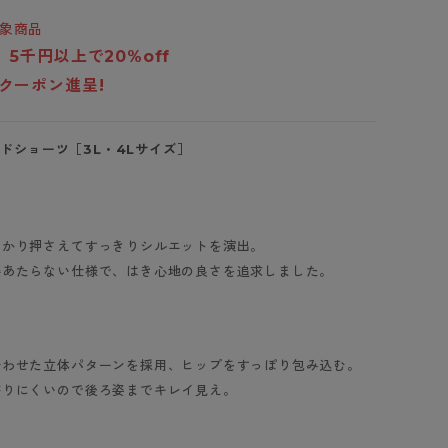
BT
象商品
、5千円以上で20%off
ハイジュニ
fクーポン進呈!
ブランド一覧へ
ードショーツ［3L・4Lサイズ］
カテゴリ一覧へ
っかり押さえてすっきりシルエットを演出。
接あたらない仕様で、はき心地の良さを追求しました。
合わせた立体パターンを採用、ヒップをすっぽり包み込む。
がりにくいので後ろ姿までキレイ見え。
ブラウン（161）
ブラック（491）
メルローズ（64
スイートピンク
ペールラベンダ
4）
（693）
ー（871）