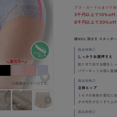
- スポーツブラ
hotto comfort
Atsugi COLORS
スト
タイツの選び方
ブラ・ガードルまつり対
ラーショーツ
- スポーツトップス
イクタイツ
3千円以上で10%off
リーショーツ
- スポーツボトムス
みんなの、みんなの。
CLINICAL
o comfort
8千円以上で30%of
ル・補正ショーツ
雑貨・小物
ご利用ガイド
gi COLORS
ナー
七分袖以上）
綿95% 深ばき スタンダ
はじめての方へ
ールタイム
ップ
よくある質問（FAQ）
なの、みんなの。
商品特徴①
付きインナー
サイズ表
しっかりお腹押さえ
ICAL
お支払い方法について
前にせり出すお腹をし
ジュニ
エア
エア
ライフスタイルウェア
配送方法について
パワーネットは肌に直
ブランド一覧へ
ツ
ボトムス
返品・交換について
商品特徴②
ーブラ
トップス
お問い合わせについて
立体ヒップ
ラ
ルームウェア・パジャマ
ミセスの体形の変化に
ビキニ
ラ
ダボ付きがなくずり上
ナー
商品特徴③
ショーツ