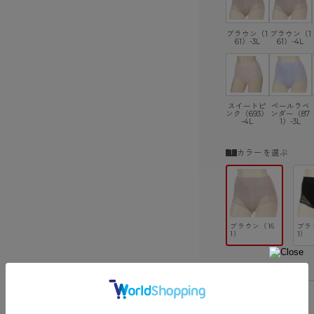
ブラウン（1
ブラウン（1
61）-3L
61）-4L
スイートピ
ペールラベ
ンク（693）
ンダー（87
-4L
1）-3L
カラーを選ぶ
ブラウン（16
ブラ
1）
1）
サイズを選ぶ
3L
○