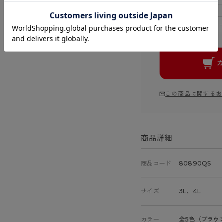
－
注文数
この商品に関する
商品詳細
商品コード
80890QS
サイズ
3L、4L
カラー
全5色（ブラウ