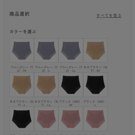
深ばきタイプで、普段使いもしやすいショーツです。
商品選択
すべてを見る
・フリーカット生地で段差が目立ちにくい！
・うれしいアロエ加工つき！
・M…30cm丈、L…32cm丈、LL…34cm丈
カラーを選ぶ
～3Ｄ COVER/スリーディーカバー～
しっかり包み込む！立体ヒップ×お腹押さえ
気になるぽっこりお腹と下垂するおしりをしっかりカバー。
ブルーグレー（7
ブルーグレー（7
ブルーグレー（7
モカブラウン（15
体形の変化が気になりだした女性に向けたショーツブランドです。
2）-M
2）-L
2）-LL
7）-M
※商品画像はできる限り実物の色に近づけるよう調整しておりますが、
ご覧になる環境（PCのモニタ設定やスマホ画面シール等）により実物と
色味が異なる場合がございます。
モカブラウン（15
モカブラウン（15
ブラック（491）-
ブラック（491）-
7）-L
7）-LL
M
L