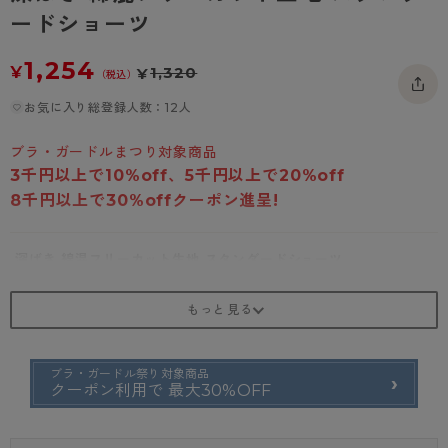
- 着圧タイツ
ードショーツ
- 長袖（七分袖以上）
返品・交換について
みんなの、みんなの。
ソックス・靴下
- タンクトップ
お問い合わせについて
CLINICAL
1,254
¥
1,320
¥
（税込）
レギンス・スパッツ
- カップ付きインナー
ハイジュニ
お気に入り総登録人数：12人
ブラ・ガードルまつり対象商品
3千円以上で10%off、5千円以上で20%off
8千円以上で30%offクーポン進呈!
深ばき 綿混フリーカット生地 スタンダードショーツ
商品特徴①
しっかりお腹押さえ
前にせり出すお腹をしっかり押さえてすっきりシルエットを演出。
パワーネットは肌に直接あたらない仕様で、はき心地の良さを追求し
ブラ・ガードル祭り対象商品
ました。
クーポン利用で 最大30%OFF
商品特徴②
肌に触れる裏マチは綿100%で肌触りが良い