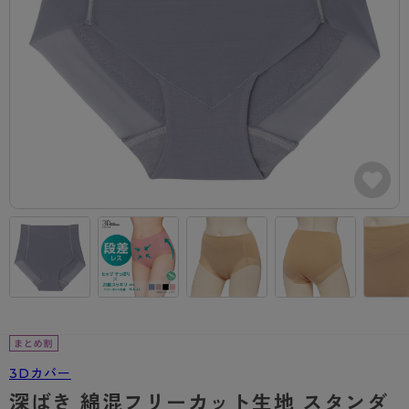
カテゴリから探す
レッグウェア
レッグウエア
レッグウエア
ストッキング
ソックス・靴下
タイツ
ブランドから探す
インナーウェア
インナーウエア
インナーウエア
- 無地ストッキング
クルー・レギュラー丈ソックス
ソックス・靴下
ブラジャー
メンズパンツ
ブラジャー
AZGI
ライフスタイルウェア
ライフスタイルウェア
- 柄ストッキング
スニーカー丈・くるぶし丈ソックス
クルー・レギュラー丈ソックス
商品選びのお手伝い
- ノンワイヤーブラ
ボクサー
ノンワイヤーブラ
ボトムス
ボトムス
アスティーグ
- ショート丈ストッキング
ハイソックス
スニーカー丈・くるぶし丈ソックス
- ワイヤーブラ
トランクス
ワイヤーブラ
トップス
トップス
お悩み別ガードル
クリアビューティアクティブ
ブラジャー特集
ご利用ガイド
- 着圧ストッキング
ハイソックス
- ブラトップ
Tバック・ビキニ
スポーツブラ
ルームウェア・パジャマ
ルームウェア・パジャマ
スゴスト
私に似合う、ストッキング選び
タイツの選び方
- パンティ部レスストッキング
スクールソックス
ショーツ
肌着・インナー
ショーツ
はじめての方へ
アクティブ・スポーツ
フェイクタイツ
タイツ
- レギュラーショーツ
レギュラーショーツ
よくある質問（FAQ）
- スポーツブラ
hotto comfort
- 無地タイツ
- サニタリーショーツ
サニタリーショーツ
サイズ表
- スポーツトップス
Atsugi COLORS
- 柄タイツ
- ガードル・補正ショーツ
ボクサー
お支払い方法について
- スポーツボトムス
BT
3Dカバー
- ひざ下丈タイツ
肌着・インナー
配送方法について
雑貨・小物
スクールタイム
深ばき 綿混フリーカット生地 スタンダ