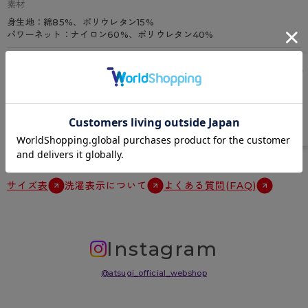
素材
身生地：綿85%、ポリウレタン15%
パワーネット：ナイロン60%、ポリウレタン40%
特徴
深ばき、アロエ加工、お腹押え、ウエスト熱圧着、マチ部中縫仕様、フ
リーカット生地、裏マチ綿100％
原産国
中国
サイズ表
洗濯表示について
よくある質問(FAQ)
Instagram
@atsugi_official_webshop