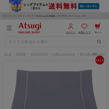
ストッキング・タイツ・インナーのAtsugi公式通販［アツギオンラインショップ］
0
ログイン
お気に入り
カート
3,980円以上のご購入で送料無料
¥0
合計
全国一律330円でお届けします（沖縄県以外）
トップ
カテゴリ
インナーウェア
レディースショーツ
ガードル・補正ショーツ
カートを見る
ログイン／新規会員登録
WOMEN
MEN
KIDS