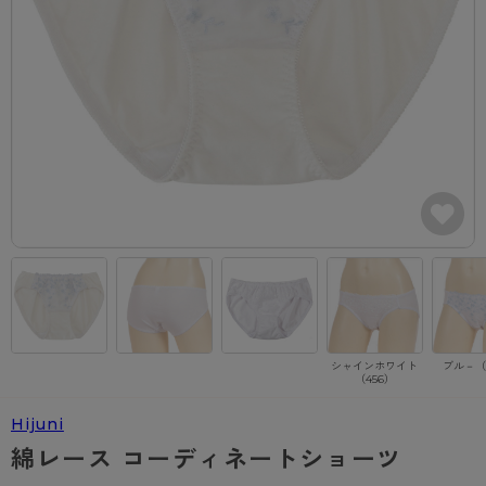
カテゴリから探す
レッグウェア
レッグウエア
レッグウエア
ストッキング
ソックス・靴下
タイツ
ブランドから探す
インナーウェア
インナーウエア
インナーウエア
- 無地ストッキング
クルー・レギュラー丈ソックス
ソックス・靴下
ブラジャー
メンズパンツ
ブラジャー
AZGI
ライフスタイルウェア
ライフスタイルウェア
- 柄ストッキング
スニーカー丈・くるぶし丈ソックス
クルー・レギュラー丈ソックス
商品選びのお手伝い
- ノンワイヤーブラ
ボクサー
ノンワイヤーブラ
ボトムス
ボトムス
アスティーグ
- ショート丈ストッキング
ハイソックス
スニーカー丈・くるぶし丈ソックス
- ワイヤーブラ
トランクス
ワイヤーブラ
トップス
トップス
お悩み別ガードル
クリアビューティアクティブ
ブラジャー特集
ご利用ガイド
- 着圧ストッキング
ハイソックス
- ブラトップ
Tバック・ビキニ
スポーツブラ
ルームウェア・パジャマ
ルームウェア・パジャマ
スゴスト
私に似合う、ストッキング選び
タイツの選び方
- パンティ部レスストッキング
スクールソックス
ショーツ
肌着・インナー
ショーツ
はじめての方へ
アクティブ・スポーツ
フェイクタイツ
タイツ
- レギュラーショーツ
レギュラーショーツ
よくある質問（FAQ）
- スポーツブラ
hotto comfort
シャインホワイト
ブル－（
（456）
- 無地タイツ
- サニタリーショーツ
サニタリーショーツ
サイズ表
- スポーツトップス
Atsugi COLORS
Hijuni
- 柄タイツ
- ガードル・補正ショーツ
ボクサー
お支払い方法について
- スポーツボトムス
BT
綿レース コーディネートショーツ
- ひざ下丈タイツ
肌着・インナー
配送方法について
雑貨・小物
スクールタイム