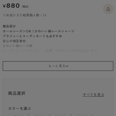
880
- 着圧タイツ
- 長袖（七分袖以上）
返品・交換について
¥
みんなの、みんなの。
（税込）
ソックス・靴下
- タンクトップ
お問い合わせについて
お気に入り総登録人数：1人
CLINICAL
レギンス・スパッツ
- カップ付きインナー
ハイジュニ
商品紹介
オールシーズンOK！かわいい綿レースショーツ
ブラジャーとコーディネートもおすすめ
安心の綿混素材
かわいい綿レース柄
コーディネートブラジャー（品番：93740AS/93741AS）あり
商品選択
すべてを見る
カラーを選ぶ