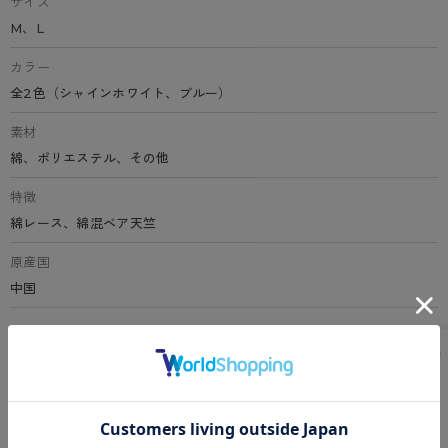
サイズ
M、L
カラー
全2色（シャインホワイト、ブルー）
素材
綿、ポリエステル、その他
特徴
綿レース、綿混ベア天竺
原産国
中国
サイズ表
洗濯表示について
よくある質問(FAQ)