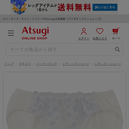
ストッキング・タイツ・インナーのAtsugi公式通販［アツギオンラインショップ］
0
ログイン
お気に入り
カート
3,980円以上のご購入で送料無料
¥0
合計
全国一律330円でお届けします（沖縄県以外）
トップ
カテゴリ
インナーウェア
レディースショーツ
レギュラーショーツ
カートを見る
ログイン／新規会員登録
WOMEN
MEN
KIDS