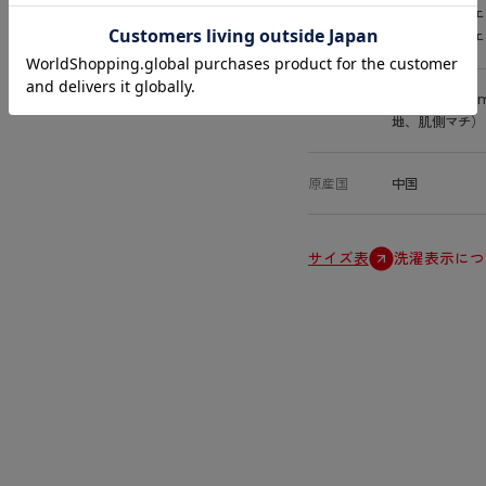
吸収体：ポリエ
防水布：ポリエ
特徴
吸水量：約20
地、肌側マチ）
原産国
中国
サイズ表
洗濯表示につ