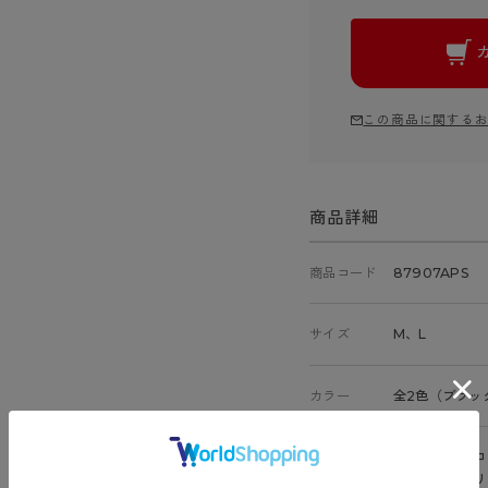
この商品に関する
商品詳細
商品コード
87907APS
サイズ
M、L
カラー
全2色（ブラッ
素材
身生地：ナイロ
肌側マチ：ポリ