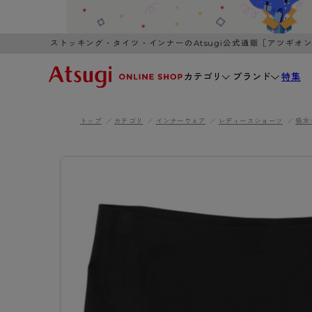
ストッキング・タイツ・インナーのAtsugi公式通販［アツギオ
カテゴリ
ブランド
特集
トップ
カテゴリ
インナーウェア
レディースショーツ
吸水
WOMEN
MEN
K
3,980円以上のご購入で送料無料
全国一律3
ブランドから探す
WOMEN
MEN
K
カテゴリから探す
レッグウェア
インナーウ
カテゴリから探す
ブラ
ストッキング
ブラジャー
- 無地ストッキング
- ノンワ
レッグウェア
AZG
- 柄ストッキング
- ワイヤー
ストッキング
AZGI
アス
インナーウェア
- ショート丈ストッキング
- ブラトッ
- 無地ストッキング
クリ
ブラジャー
ライフスタイルウェア