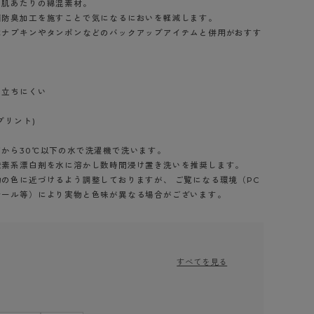
い肌あたりの綿混素材。
菌防臭加工を施すことで気になるにおいを軽減します。
はナプキンやタンポンなどのバックアップアイテムと併用がおすす
目立ちにくい
プリント)
から30℃以下の水で洗濯機で洗います。
酸素系漂白剤を水に溶かし数時間浸け置き洗いを推奨します。
の色に近づけるよう調整しておりますが、 ご覧になる環境（PC
シール等）により実物と色味が異なる場合がございます。
すべてを見る