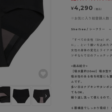
- スポーツブラ
hotto comfort
Atsugi COLORS
スト
タイツの選び方
4,290
ラーショーツ
- スポーツトップス
¥
（税込）
イクタイツ
リーショーツ
- スポーツボトムス
みんなの、みんなの。
CLINICAL
お気に入り総登録人数：
o comfort
ル・補正ショーツ
雑貨・小物
ご利用ガイド
gi COLORS
ナー
She free / シーフリ
七分袖以上）
はじめての方へ
「すべての女性（She）が
ールタイム
ップ
に」、という願いを込めた
よくある質問（FAQ）
なの、みんなの。
女性の身体の変化とライフ
付きインナー
サイズ表
ICAL
ツギならではのフェムテッ
お支払い方法について
ジュニ
エア
エア
ライフスタイルウェア
<商品紹介>
配送方法について
ブランド一覧へ
【吸水量約20ml】吸水型
ツ
ボトムス
返品・交換について
吸水性のある布を何層にも
ーブラ
トップス
お問い合わせについて
ムです。
ラ
ルームウェア・パジャマ
多い日はナプキンやタンポ
てもOK。
ビキニ
ラ
繰り返し洗って使えるので
ナー
ショーツ
６層構造でしっかり吸収！
ブラック（491）
パープルプラム
（639）