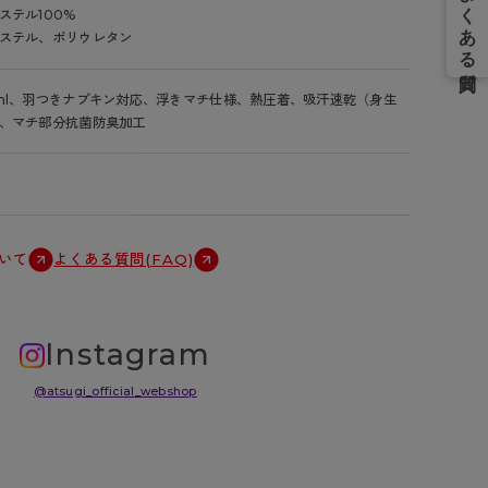
ステル100%
ステル、ポリウレタン
ml、羽つきナプキン対応、浮きマチ仕様、熱圧着、吸汗速乾（身生
、マチ部分抗菌防臭加工
いて
よくある質問(FAQ)
Instagram
@atsugi_official_webshop