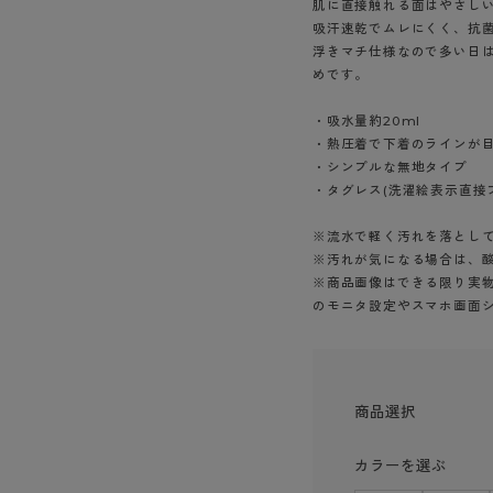
肌に直接触れる面はやさし
ショーツ
吸汗速乾でムレにくく、抗
浮きマチ仕様なので多い日
めです。
・吸水量約20ml
・熱圧着で下着のラインが
・シンプルな無地タイプ
・タグレス(洗濯絵表示直接
※流水で軽く汚れを落として
※汚れが気になる場合は、
※商品画像はできる限り実物
のモニタ設定やスマホ画面
商品選択
カラーを選ぶ