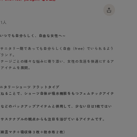
BT
ハイジュニ
1人
ー ～いつでも自分らしく、自由な女性へ～
ブランド一覧へ
、サニタリー期であっても自分らしく自由（free）でいられるよう
ブランド。
ステージごとの様々な悩みに寄り添い、女性の生活を快適にするア
クアイテムを展開。
カテゴリ一覧へ
サニタリーショーツ フラットタイプ
重ねることで、ショーツ自体が吸水機能をもつフェムテックアイテ
ンなどのバックアップアイテムと併用して、少ない日は1枚ではい
、サステナブルの観点からも注目を浴びているアイテムです。
（綿混マチ＋吸収体３枚＋防水布２枚）