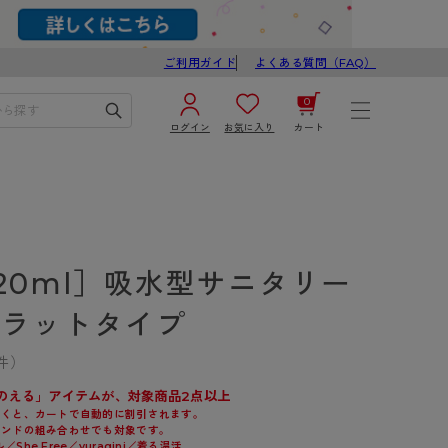
ご利用ガイド
よくある質問（FAQ）
0
ログイン
お気に入り
カート
¥0
合計
ログイン／新規会員登録
カートを見る
20ml］吸水型サニタリー
フラットタイプ
件）
のえる」アイテムが、対象商品2点以上
ブ
スゴスト
だくと、カートで自動的に割引されます。
ランドの組み合わせでも対象です。
び
e Free／yuragini／着る温活