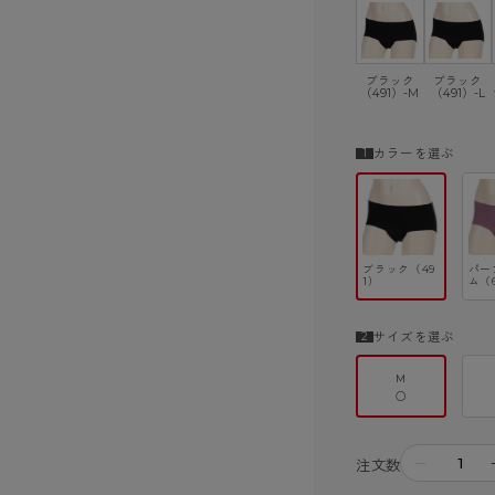
ブラック
ブラック
（491）-M
（491）-L
カラーを選ぶ
ブラック（49
パー
1）
ム（
サイズを選ぶ
M
○
－
注文数