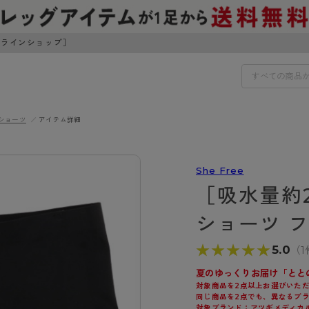
ンラインショップ］
ショーツ
アイテム詳細
IDS
30円でお届けします（沖縄県以外）
She Free
IDS
［吸水量約
ェア
ライフスタイルウェア
ショーツ 
ンドから探す
商品選びのお手伝い
ボトムス
★★★★★
★★★★★
5.0
（1
イヤーブラ
トップス
I
お悩み別ガードル
ブラ
ルームウェア・パジャマ
夏のゆっくりお届け「とと
アスティーグ
クリアビューティアクティ
ティーグ
ブラジャー特集
対象商品を2点以上お選びいた
プ
アクティブ・スポーツ
同じ商品を2点でも、異なるブ
アビューティアクティブ
私に似合う、ストッキング選
対象ブランド：アツギメディカル／Sh