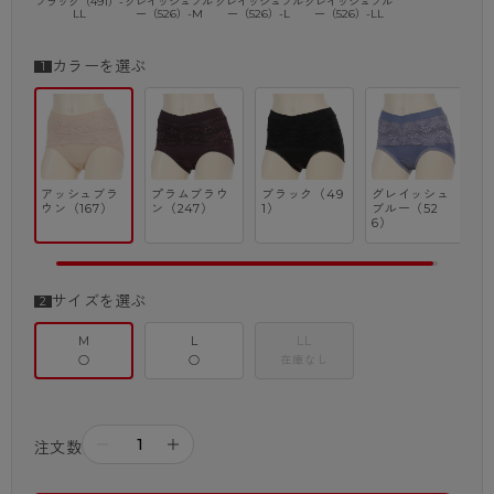
ブラック（491）-
グレイッシュブル
グレイッシュブル
グレイッシュブル
LL
ー（526）-M
ー（526）-L
ー（526）-LL
カラーを選ぶ
アッシュブラ
プラムブラウ
ブラック（49
グレイッシュ
ウン（167）
ン（247）
1）
ブルー（52
6）
サイズを選ぶ
M
L
LL
○
○
在庫なし
－
＋
注文数