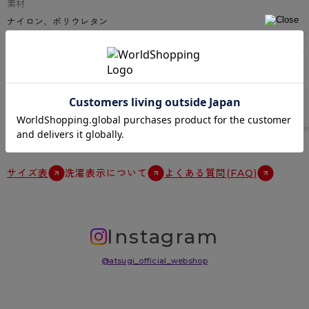
素材
ナイロン、ポリウレタン
特徴
骨盤ベルト付、吸汗速乾加工、ナイロン2wayトリコット生地、タグレ
ス(洗濯表示直接プリント)
原産国
中国
サイズ表
洗濯表示について
よくある質問(FAQ)
Instagram
@atsugi_official_webshop