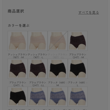
ことでズレにくく、骨盤ベルトを巻く手間もかからないところがポイント
です。
洗濯タグは生地に直接プリントされているので、タグが肌にチクチク当た
商品選択
すべてを見る
るのが気になる方も快適に着用いただけます。
吸汗速乾加工で汗ばむ季節も履きやすく、ボディラインが気になる薄着の
季節に重宝するアイテムです。
カラーを選ぶ
・レース骨盤ベルト付き
・縦横によく伸びるナイロン2way生地使用
・タグが肌にあたってチクチクしないタグレス仕様（洗濯表示直接プリン
ト）
・M…総丈置き寸26cm、L…総丈置き寸28cm、LL…総丈置き寸30cm
アッシュブラウン
アッシュブラウン
アッシュブラウン
プラムブラウン
※こちらは同ブランドの超人気ロングセラー商品（品番 88229）の後継
（167）-M
（167）-L
（167）-LL
（247）-M
品番です。
※商品画像はできる限り実物の色に近づけるよう調整しておりますが、 ご
覧になる環境（PCのモニタ設定やスマホ画面シール等）により実物と色
味が異なる場合がございます。
プラムブラウン
プラムブラウン
ブラック（491）-
ブラック（491）-
※商品の特性上、生地の取り位置によりレース・柄の出方に多少の個体差
（247）-L
（247）-LL
M
L
がございます。