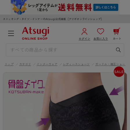
ストッキング・タイツ・インナーのAtsugi公式通販［アツギオンラインショップ］
0
ログイン
お気に入り
カート
3,980円以上のご購入で送料無料
¥0
合計
全国一律330円でお届けします（沖縄県以外）
トップ
カテゴリ
インナーウェア
レディースショーツ
ガードル・補正ショーツ
カートを見る
ログイン／新規会員登録
WOMEN
MEN
KIDS