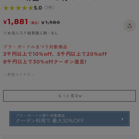
- 着圧タイツ
- 長袖（七分袖以上）
返品・交換について
★★★★★
★★★★★
5.0
みんなの、みんなの。
（1件）
ソックス・靴下
- タンクトップ
お問い合わせについて
CLINICAL
1,881
¥
1,980
¥
（税込）
レギンス・スパッツ
- カップ付きインナー
ハイジュニ
お気に入り総登録人数：8人
ブラ・ガードルまつり対象商品
3千円以上で10%off、5千円以上で20%off
8千円以上で30%offクーポン進呈!
～骨盤メイク®～
下腹すっきり！姿勢シャキ！
美しい姿勢づくりをサポートする機能性ショーツブランド。
<商品紹介>
レース骨盤ベルト付 ショーツ
ブラ・ガードル祭り対象商品
レース仕様ベルトで骨盤を引き締めることで、気になるぽっこりお腹もす
クーポン利用で 最大30%OFF
っきり見せ！
下腹を意識してシャキッとした美しい姿勢づくりをサポートします。
これ1枚履くだけベルト要らずで楽ちん！ショーツとベルトが一体になる