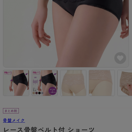
カテゴリから探す
レッグウェア
レッグウエア
レッグウエア
ストッキング
ソックス・靴下
タイツ
ブランドから探す
インナーウェア
インナーウエア
インナーウエア
- 無地ストッキング
クルー・レギュラー丈ソックス
ソックス・靴下
ブラジャー
メンズパンツ
ブラジャー
AZGI
ライフスタイルウェア
ライフスタイルウェア
- 柄ストッキング
スニーカー丈・くるぶし丈ソックス
クルー・レギュラー丈ソックス
商品選びのお手伝い
- ノンワイヤーブラ
ボクサー
ノンワイヤーブラ
ボトムス
ボトムス
アスティーグ
- ショート丈ストッキング
ハイソックス
スニーカー丈・くるぶし丈ソックス
- ワイヤーブラ
トランクス
ワイヤーブラ
トップス
トップス
お悩み別ガードル
クリアビューティアクティブ
ブラジャー特集
ご利用ガイド
- 着圧ストッキング
ハイソックス
- ブラトップ
Tバック・ビキニ
スポーツブラ
ルームウェア・パジャマ
ルームウェア・パジャマ
スゴスト
私に似合う、ストッキング選び
タイツの選び方
- パンティ部レスストッキング
スクールソックス
ショーツ
肌着・インナー
ショーツ
はじめての方へ
アクティブ・スポーツ
フェイクタイツ
タイツ
- レギュラーショーツ
レギュラーショーツ
よくある質問（FAQ）
- スポーツブラ
hotto comfort
- 無地タイツ
- サニタリーショーツ
サニタリーショーツ
サイズ表
- スポーツトップス
Atsugi COLORS
- 柄タイツ
- ガードル・補正ショーツ
ボクサー
お支払い方法について
- スポーツボトムス
BT
骨盤メイク
- ひざ下丈タイツ
肌着・インナー
配送方法について
雑貨・小物
スクールタイム
レース骨盤ベルト付 ショーツ