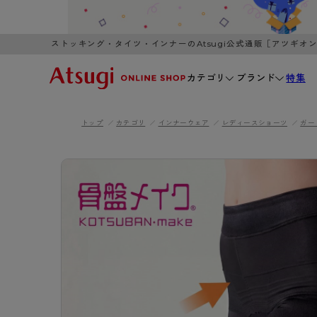
ストッキング・タイツ・インナーのAtsugi公式通販［アツギオ
カテゴリ
ブランド
特集
トップ
カテゴリ
インナーウェア
レディースショーツ
ガー
WOMEN
MEN
K
3,980円以上のご購入で送料無料
全国一律3
ブランドから探す
WOMEN
MEN
K
カテゴリから探す
レッグウェア
インナーウ
カテゴリから探す
ブラ
ストッキング
ブラジャー
- 無地ストッキング
- ノンワ
レッグウェア
AZG
- 柄ストッキング
- ワイヤー
ストッキング
AZGI
アス
インナーウェア
- ショート丈ストッキング
- ブラトッ
- 無地ストッキング
クリ
ブラジャー
ライフスタイルウェア