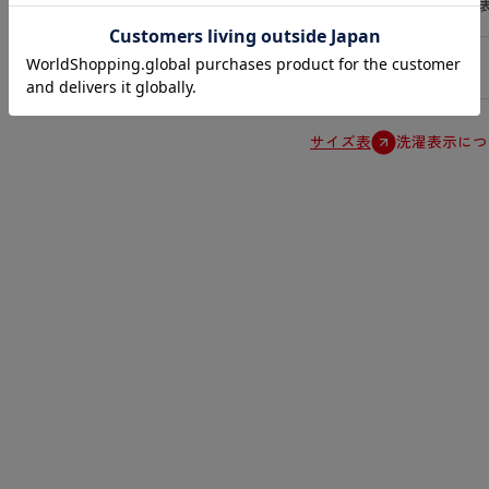
タグレス(洗濯
原産国
中国
サイズ表
洗濯表示につ