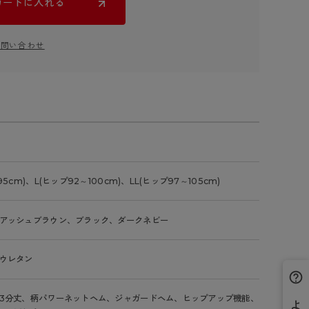
カートに入れる
お問い合わせ
5cm)、L(ヒップ92～100cm)、LL(ヒップ97～105cm)
アッシュブラウン、ブラック、ダークネビー
ウレタン
3分丈、柄パワーネットヘム、ジャガードヘム、ヒップアップ機能、