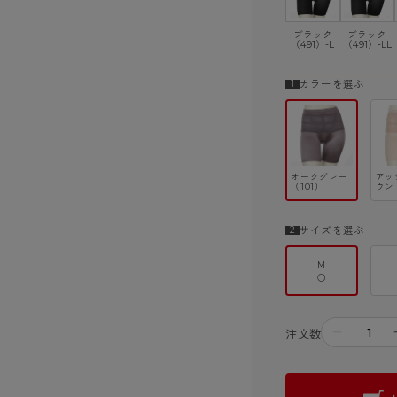
ブラック
ブラック
（491）-L
（491）-LL
カラーを選ぶ
オークグレー
アッ
（101）
ウン
サイズを選ぶ
M
○
－
注文数