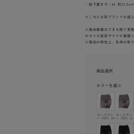
ショーツ
・股下置き寸：M…約13.5cm、
※こちらは同ブランドの超人
※商品画像はできる限り実物
のモニタ設定やスマホ画面
※商品の特性上、生地の取
商品選択
カラーを選ぶ
オークグレ
オークグレ
ー（101）-M
ー（101）-L