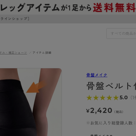
ンラインショップ］
ドル・補正ショーツ
アイテム詳細
IDS
30円でお届けします（沖縄県以外）
骨盤メイク
IDS
骨盤ベルト
ェア
ライフスタイルウェア
★★★★★
★★★★★
5.0
（1
ンドから探す
商品選びのお手伝い
ボトムス
2,420
¥
イヤーブラ
トップス
（税込）
I
お悩み別ガードル
ブラ
ルームウェア・パジャマ
お気に入り総登録人数：
アスティーグ
クリアビューティアクティ
ティーグ
ブラジャー特集
プ
アクティブ・スポーツ
アビューティアクティブ
私に似合う、ストッキング選