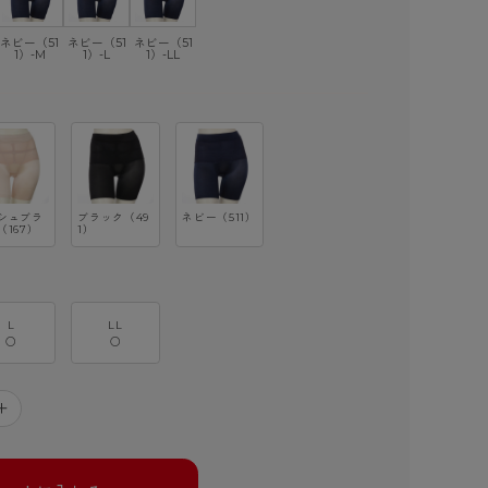
ネビー（51
ネビー（51
ネビー（51
1）-M
1）-L
1）-LL
シュブラ
ブラック（49
ネビー（511）
（167）
1）
L
LL
○
○
＋