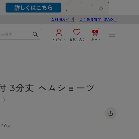
ご利用ガイド
よくある質問（FAQ）
0
ログイン
お気に入り
カート
¥0
合計
ログイン／新規会員登録
カートを見る
付 3分丈 ヘムショーツ
件）
20人
ブ
スゴスト
び