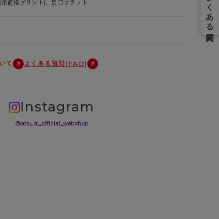
表示直接プリント)、足口フラット
いて
よくある質問(FAQ)
Instagram
@atsugi_official_webshop