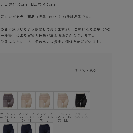
L…約14.0cm、LL…約14.5cm
気ロングセラー商品（品番 88235）の後継品番です。
の色に近づけるよう調整しておりますが、 ご覧になる環境（PC
シール等）により実物と色味が異なる場合がございます。
り位置によりレース・柄の出方に多少の個体差がございます。
すべてを見る
オークグレ
アッシュブ
アッシュブ
アッシュブ
ブラック
ー（101）-L
ラウン（16
ラウン（16
ラウン（16
（491）-M
L
7）-M
7）-L
7）-LL