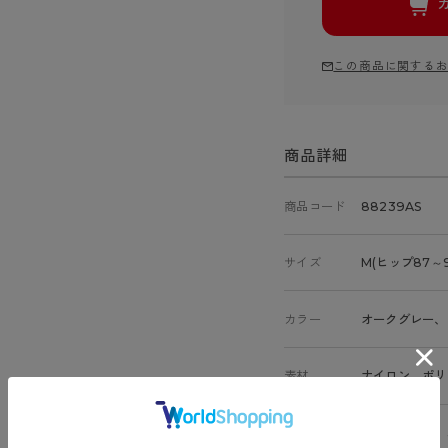
この商品に関する
商品詳細
商品コード
88239AS
サイズ
M(ヒップ87～9
カラー
オークグレー、
素材
ナイロン、ポリ
特徴
骨盤ベルト付、