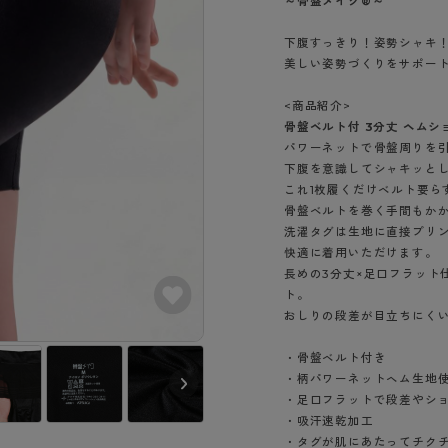
～骨盤メイク®～
- スポーツブラ
hotto comfort
Atsugi COLORS
スト
タイツの選び方
ラーショーツ
- スポーツトップス
下腹すっきり！姿勢シャキ
イクタイツ
リーショーツ
- スポーツボトムス
美しい姿勢づくりをサポー
みんなの、みんなの。
CLINICAL
o comfort
ル・補正ショーツ
雑貨・小物
ご利用ガイド
gi COLORS
<商品紹介>
ナー
骨盤ベルト付 3分丈 ヘムシ
七分袖以上）
パワーネットで骨盤周りを
はじめての方へ
ールタイム
下腹を意識してシャキッと
ップ
よくある質問（FAQ）
なの、みんなの。
これ1枚履くだけベルト要
付きインナー
サイズ表
骨盤ベルトを巻く手間もか
ICAL
洗濯タグは生地に直接プリ
お支払い方法について
ジュニ
快適に着用いただけます。
エア
エア
ライフスタイルウェア
配送方法について
長めの3分丈×足口フラット
ブランド一覧へ
ツ
ボトムス
ト。
返品・交換について
おしりの段差が目立ちにく
ーブラ
トップス
お問い合わせについて
ラ
ルームウェア・パジャマ
・骨盤ベルト付き
ビキニ
ラ
・柄パワーネットヘム生地
・足口フラットで段差やシ
ナー
・吸汗速乾加工
ショーツ
オークグレー（1
・タグが肌にあたってチク
01）