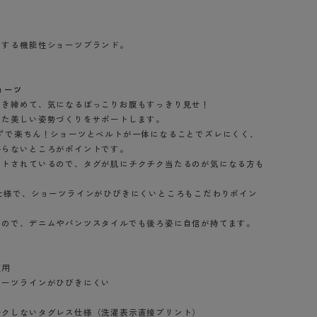
BT
！
トする機能性ショーツブランド。
ハイジュニ
ョーツ
ブランド一覧へ
引き締めて、気になるぽっこりお腹もすっきり見せ！
した美しい姿勢づくりをサポートします。
らずで楽ちん！ショーツとベルトが一体になることでズレにくく、
からないところがポイントです。
ントされているので、タグが肌にチクチク当たるのが気になる方も
カテゴリ一覧へ
仕様で、ショーツラインがひびきにくいところもこだわりポイン
いので、デニムやパンツスタイルでも後ろ姿に自信が持てます。
使用
ョーツラインがひびきにくい
アッシュブラウ
ブラック（491）
ネビー（511）
チクしないタグレス仕様（洗濯表示直接プリント）
ン（167）