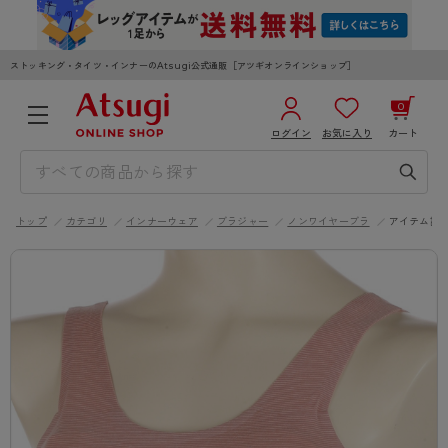
ストッキング・タイツ・インナーのAtsugi公式通販［アツギオンラインショップ］
0
ログイン
お気に入り
カート
3,980円以上のご購入で送料無料
¥0
合計
全国一律330円でお届けします（沖縄県以外）
トップ
カテゴリ
インナーウェア
ブラジャー
ノンワイヤーブラ
アイテム詳
カートを見る
ログイン／新規会員登録
WOMEN
MEN
KIDS