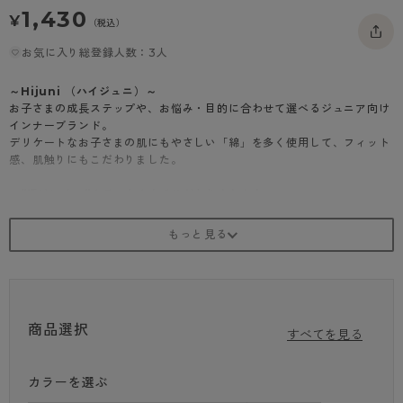
1,430
- 着圧タイツ
- 長袖（七分袖以上）
返品・交換について
¥
みんなの、みんなの。
（税込）
ソックス・靴下
- タンクトップ
お問い合わせについて
お気に入り総登録人数：3人
CLINICAL
レギンス・スパッツ
- カップ付きインナー
ハイジュニ
～Hijuni （ハイジュニ）～
お子さまの成長ステップや、お悩み・目的に合わせて選べるジュニア向け
インナーブランド。
デリケートなお子さまの肌にもやさしい「綿」を多く使用して、フィット
感、肌触りにもこだわりました。
～“透けにくい”カラーとカタチこだわりました！～
子どもの下着＝白と決めつけていませんか？
実は「白」のインナーは透けやすい！
制服や体操服から下着が透けて見えるのが恥ずかしい・・・。
そんなお悩みにお応えする“透けにくい”にこだわったラインナップをご提
案します。
【POINT.1】“透けにくい”こだわりカラー
商品選択
できるだけ肌の色に近く血色感のある色みや、肌よりも若干暗いベージュ
すべてを見る
色が最も透けにくいと言われています。
白いシャツであれば白いインナーのほうが透けないと思うかもしれません
カラーを選ぶ
が、肌より明るい白は肌との境目がはっきり見えて目立ってしまいます。
アツギは日本人女性の平均的な肌の色を独自に調査し、黄みよりの肌（イ