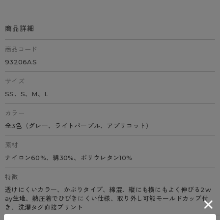
商品詳細
商品コード
93206AS
サイズ
SS、S、M、L
カラー
全3色（グレー、ライトパープル、アプリコット）
素材
ナイロン60%、綿30%、ポリウレタン10%
特徴
透けにくいカラー、かぶりタイプ、綿混、縦にも横にもよく伸びる2w
ay生地、熱圧着でひびきにくい仕様、取り外し可能モールドカップ付
き、洗濯タグ直接プリント