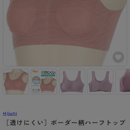
カテゴリから探す
レッグウェア
レッグウエア
レッグウエア
ストッキング
ソックス・靴下
タイツ
ブランドから探す
インナーウェア
インナーウエア
インナーウエア
- 無地ストッキング
クルー・レギュラー丈ソックス
ソックス・靴下
ブラジャー
メンズパンツ
ブラジャー
AZGI
ライフスタイルウェア
ライフスタイルウェア
- 柄ストッキング
スニーカー丈・くるぶし丈ソックス
クルー・レギュラー丈ソックス
商品選びのお手伝い
- ノンワイヤーブラ
ボクサー
ノンワイヤーブラ
ボトムス
ボトムス
アスティーグ
- ショート丈ストッキング
ハイソックス
スニーカー丈・くるぶし丈ソックス
- ワイヤーブラ
トランクス
ワイヤーブラ
トップス
トップス
お悩み別ガードル
クリアビューティアクティブ
ブラジャー特集
ご利用ガイド
- 着圧ストッキング
ハイソックス
- ブラトップ
Tバック・ビキニ
スポーツブラ
ルームウェア・パジャマ
ルームウェア・パジャマ
スゴスト
私に似合う、ストッキング選び
タイツの選び方
- パンティ部レスストッキング
スクールソックス
ショーツ
肌着・インナー
ショーツ
はじめての方へ
アクティブ・スポーツ
フェイクタイツ
タイツ
- レギュラーショーツ
レギュラーショーツ
よくある質問（FAQ）
- スポーツブラ
hotto comfort
- 無地タイツ
- サニタリーショーツ
サニタリーショーツ
サイズ表
- スポーツトップス
Atsugi COLORS
Hijuni
- 柄タイツ
- ガードル・補正ショーツ
ボクサー
お支払い方法について
- スポーツボトムス
BT
［透けにくい］ボーダー柄ハーフトップ
- ひざ下丈タイツ
肌着・インナー
配送方法について
雑貨・小物
スクールタイム