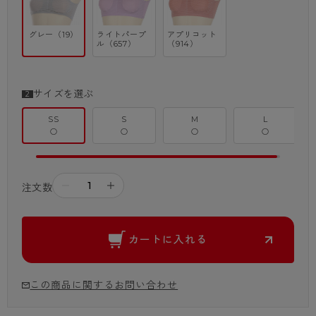
ているので、お肌がデリケートなお子さまも快適に着用いただけます。
グレー（19）
ライトパープ
アプリコット
ル（657）
（914）
サイズを選ぶ
SS
S
M
L
○
○
○
○
－
＋
注文数
カートに入れる
この商品に関するお問い合わせ