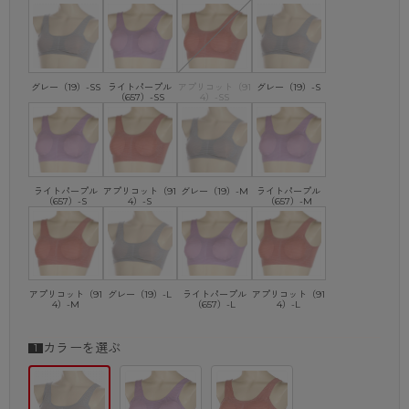
エローベース）、青みよりの肌（ブルーベース）問わず透けにくいカラー
を追求しました。
さらに、その中からジュニア世代が抵抗なく着やすいかわいいカラーを採
用しています。
グレー（19）-SS
ライトパープル
アプリコット（91
グレー（19）-S
（657）-SS
4）-SS
【POINT.2】“凸凹が目立ちにくい”こだわりのカタチ
レースや飾りが付いていたり背中側にホックがあると、そこが凸凹してイ
ンナーの存在感を主張してしまいます。
ハイジュニのブラは背中側にホックがない「かぶりタイプ」で、さらに熱
圧着で仕上げているため段差が目立ちにくい仕様です。
ライトパープル
アプリコット（91
グレー（19）-M
ライトパープル
（657）-S
4）-S
（657）-M
【POINT.3】素材・着心地へのこだわり
少しずつバストがふくらみはじめる時期は、バストトップが擦れると痛み
を感じることがあります。
ハイジュニは肌あたりがやさしく、汗をしっかり吸収してくれる綿混素材
を使用しています。
さらに、パッドのカーブをゆるく設計することで、ふくらみはじめたバス
アプリコット（91
グレー（19）-L
ライトパープル
アプリコット（91
4）-M
（657）-L
4）-L
トにやさしくフィットしてぶかぶかしにくいです。
パッドは取り外しできるので、お子さまの成長や体形、着用シーンに合わ
せて調整しながら長くご使用いただけます。
カラーを選ぶ
肩紐を幅広に設計しているので肌あたりもやさしく、食い込みやずり落ち
などの不快感を軽減します。
肌にチクチク当たって気になる洗濯表示タグは、生地に直接プリントされ