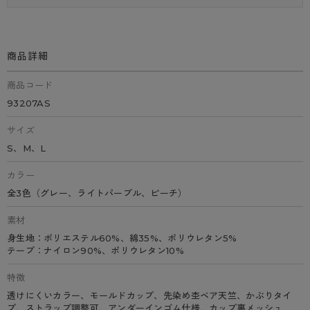
商品詳細
商品コード
93207AS
サイズ
S、M、L
カラー
全3色（グレー、ライトパープル、ピーチ）
素材
身生地：ポリエステル60%、綿35%、ポリウレタン5%
テープ：ナイロン90%、ポリウレタン10%
特徴
透けにくいカラー、モールドカップ、先染め杢ベア天竺、かぶりタイ
プ、ストラップ調整可、アンダーインゴム仕様、カップ裏メッシュ