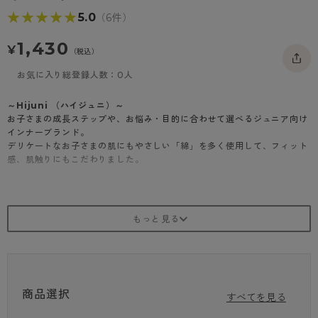
- 着圧タイツ
- 長袖（七分袖以上）
返品・交換について
★★★★★
★★★★★
5.0
（6件）
みんなの、みんなの。
ソックス・靴下
- タンクトップ
お問い合わせについて
CLINICAL
1,430
¥
（税込）
レギンス・スパッツ
- カップ付きインナー
ハイジュニ
お気に入り総登録人数：0人
～Hijuni （ハイジュニ）～
お子さまの成長ステップや、お悩み・目的に合わせて選べるジュニア向け
インナーブランド。
デリケートなお子さまの肌にもやさしい「綿」を多く使用して、フィット
感、肌触りにもこだわりました。
～“透けにくい”カラーとカタチこだわりました！～
子どもの下着＝白と決めつけていませんか？
実は「白」のインナーは透けやすい！
制服や体操服から下着が透けて見えるのが恥ずかしい・・・。
そんなお悩みにお応えする“透けにくい”にこだわったラインナップをご提
案します。
【POINT.1】“透けにくい”こだわりカラー
商品選択
できるだけ肌の色に近く血色感のある色みや、肌よりも若干暗いベージュ
すべてを見る
色が最も透けにくいと言われています。