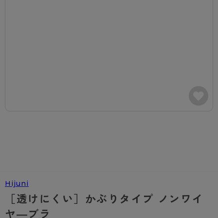
カテゴリから探す
レッグウェア
レッグウエア
レッグウエア
ストッキング
ソックス・靴下
タイツ
ブランドから探す
インナーウェア
インナーウエア
インナーウエア
- 無地ストッキング
クルー・レギュラー丈ソックス
ソックス・靴下
ブラジャー
メンズパンツ
ブラジャー
AZGI
ライフスタイルウェア
ライフスタイルウェア
- 柄ストッキング
スニーカー丈・くるぶし丈ソックス
クルー・レギュラー丈ソックス
商品選びのお手伝い
- ノンワイヤーブラ
ボクサー
ノンワイヤーブラ
ボトムス
ボトムス
アスティーグ
- ショート丈ストッキング
ハイソックス
スニーカー丈・くるぶし丈ソックス
- ワイヤーブラ
トランクス
ワイヤーブラ
トップス
トップス
お悩み別ガードル
クリアビューティアクティブ
ブラジャー特集
ご利用ガイド
- 着圧ストッキング
ハイソックス
- ブラトップ
Tバック・ビキニ
スポーツブラ
ルームウェア・パジャマ
ルームウェア・パジャマ
スゴスト
私に似合う、ストッキング選び
タイツの選び方
- パンティ部レスストッキング
スクールソックス
ショーツ
肌着・インナー
ショーツ
はじめての方へ
アクティブ・スポーツ
フェイクタイツ
タイツ
- レギュラーショーツ
レギュラーショーツ
よくある質問（FAQ）
- スポーツブラ
hotto comfort
- 無地タイツ
- サニタリーショーツ
サニタリーショーツ
サイズ表
- スポーツトップス
Atsugi COLORS
Hijuni
- 柄タイツ
- ガードル・補正ショーツ
ボクサー
お支払い方法について
- スポーツボトムス
BT
［透けにくい］かぶりタイプ ノンワイ
- ひざ下丈タイツ
肌着・インナー
配送方法について
雑貨・小物
スクールタイム
ヤ―ブラ