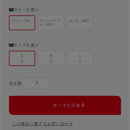
さらに、汗ムレが気になるカップ裏は吸汗速乾に優れたメッシュ仕様でベ
タつきにくいです。
カラーを選ぶ
アンダーテープが肌に直接当たらない折り返し仕様なので、お肌がデリケ
ートなお子さまも快適に着用いただけます。
グレー（19）
ライトパープ
ピーチ（691）
ル（657）
サイズを選ぶ
S
M
L
○
○
○
－
＋
注文数
カートに入れる
この商品に関するお問い合わせ