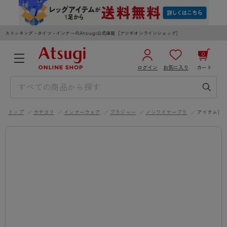
ストッキング・タイツ・インナーのAtsugi公式通販［アツギオンラインショップ］
0
ログイン
お気に入り
カート
3,980円以上のご購入で送料無料
¥0
合計
全国一律330円でお届けします（沖縄県以外）
トップ
カテゴリ
インナーウェア
ブラジャー
ノンワイヤーブラ
アイテム詳
カートを見る
ログイン／新規会員登録
WOMEN
MEN
KIDS