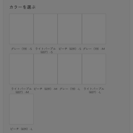
白いシャツであれば白いインナーのほうが透けないと思うかもしれません
カラーを選ぶ
が、肌より明るい白は肌との境目がはっきり見えて目立ってしまいます。
アツギは日本人女性の平均的な肌の色を独自に調査し、黄みよりの肌（イ
エローベース）、青みよりの肌（ブルーベース）問わず透けにくいカラー
を追求しました。
さらに、その中からジュニア世代が抵抗なく着やすいかわいいカラーを採
用しています。
【POINT.2】“凸凹が目立ちにくい”こだわりのカタチ
グレー（19）-S
ライトパープル
ピーチ（691）-S
グレー（19）-M
レースや飾りが付いていたり背中側にホックがあると、そこが凸凹してイ
（657）-S
ンナーの存在感を主張してしまいます。
ハイジュニのノンワイヤ―ブラは背中側にホックがないかぶりタイプなの
で着脱もしやすく、縫い目のないシームレスで仕上げているため段差が目
立ちにくいです。
【POINT.3】素材・着心地へのこだわり
ライトパープル
ピーチ（691）-M
グレー（19）-L
ライトパープル
バストが全体的にふくらみはじめた時期は、ブラをつけていないとバスト
（657）-M
（657）-L
が揺れて痛みや動きにくさを感じることがあります。
ハイジュニはカーブがゆるい平らめのカップを採用しているので、成長中
のバストでもぶかぶかしにくく、やさしく支えてくれます。
肩ストラップは長さを調節できるので、お子さまの成長や体形に合わせて
ご使用いただけます。
肌あたりがやさしく、汗をしっかり吸収してくれる綿混素材を使用してい
ピーチ（691）-L
ます。