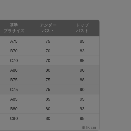
基準
アンダー
トップ
ブラサイズ
バスト
バスト
A75
75
85
B70
70
83
C70
70
85
A80
80
90
B75
75
88
C75
75
90
A85
85
95
B80
80
93
C80
80
95
単位: cm