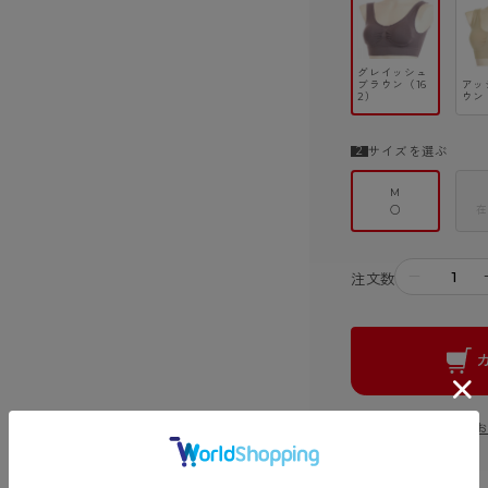
グレイッシュ
ブラウン（16
アッ
2）
ウン
サイズを選ぶ
M
○
在
－
注文数
この商品に関する