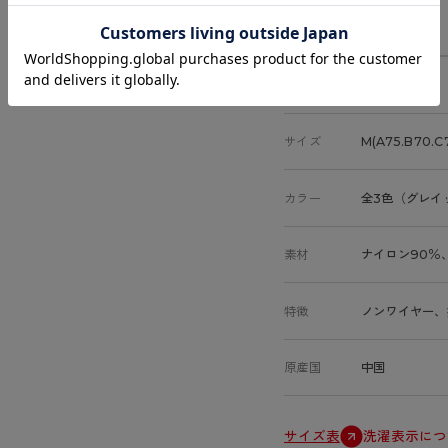
商品詳細
商品コード
94809AS
サイズ
M(A75.B70.C
カラー
全3色（グレイ
素材
ナイロン90％
特徴
ノンワイヤー、
原産国
中国
サイズ表
洗濯表示につ