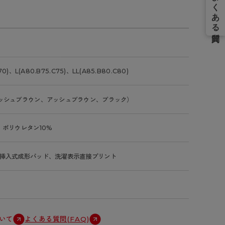
70)、L(A80.B75.C75)、LL(A85.B80.C80)
ッシュブラウン、アッシュブラウン、ブラック）
、ポリウレタン10%
挿入式成形パッド、洗濯表示直接プリント
いて
よくある質問(FAQ)