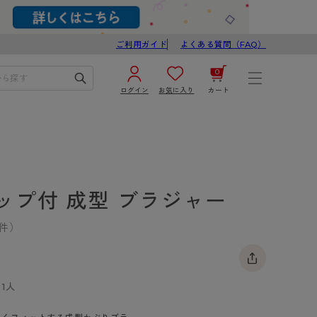
ご利用ガイド
よくある質問（FAQ）
0
ログイン
お気に入り
カート
¥0
合計
ログイン／新規会員登録
カートを見る
ップ付 成型 ブラジャー
2件）
1人
ブ
スゴスト
び