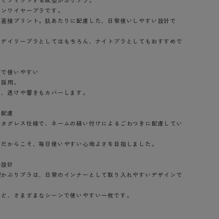
しくフィットする成型かぶりブラ。
BT
ノンワイヤーブラです。
は直接プリント。肌あたりに配慮した、日常使いしやすい設計で
ハイジュニ
、デイリーブラとしてはもちろん、ナイトブラとしてもおすすめで
ブランド一覧へ
ドで使いやすい
を採用。
ら、透けや響きもカバーします。
に配慮
カテゴリ一覧へ
たタグレス仕様で、ネームの縫い付けによるごわつきに配慮してい
ラだからこそ、毎日使いやすい心地よさを目指しました。
ル設計
型かぶりブラは、日常のインナーとして取り入れやすいデザインで
など、さまざまなシーンで使いやすい一枚です。
ブラック（491）