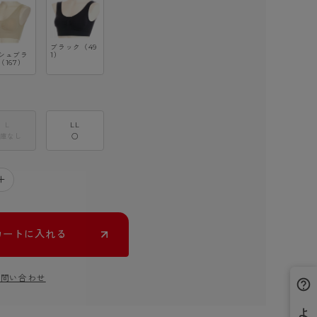
ブラック（49
1）
シュブラ
（167）
L
LL
庫なし
○
＋
カートに入れる
お問い合わせ