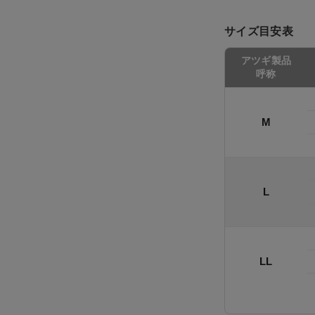
ショーツ
サイズ目安表
アツギ製品
呼称
M
L
LL