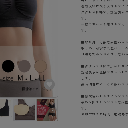
毎日にちょうどいい、やさ
- スポーツブラ
hotto comfort
Atsugi COLORS
スト
タイツの選び方
普段使いに取り入れやすい
ラーショーツ
- スポーツトップス
タグレス仕様で、洗濯表示
イクタイツ
リーショーツ
- スポーツボトムス
す。
みんなの、みんなの。
CLINICAL
o comfort
一枚でさらっと着けやすく
ル・補正ショーツ
雑貨・小物
ご利用ガイド
gi COLORS
す。
ナー
七分袖以上）
■取り外し可能な成型パッ
はじめての方へ
ールタイム
取り外し可能な成型パッド
ップ
よくある質問（FAQ）
なの、みんなの。
自然な丸みをメイクしなが
付きインナー
サイズ表
ICAL
■タグレス仕様で肌あたり
お支払い方法について
ジュニ
洗濯表示を直接プリントし
エア
エア
ライフスタイルウェア
配送方法について
ます。
ブランド一覧へ
ツ
ボトムス
長時間着けることの多いブ
返品・交換について
ーブラ
トップス
お問い合わせについて
■普段使いしやすいシンプ
ラ
ルームウェア・パジャマ
装飾を抑えたシンプルな成
ビキニ
ラ
す。
通勤やおうち時間、睡眠時
ナー
グレイッシュブ
ショーツ
ラウン（162）
アッシュブラウ
ン（167）