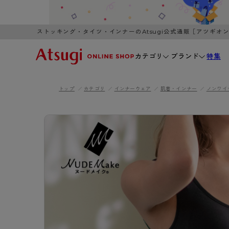
ストッキング・タイツ・インナーのAtsugi公式通販［アツギオ
カテゴリ
ブランド
特集
トップ
カテゴリ
インナーウェア
肌着・インナー
ノンワイ
WOMEN
MEN
K
3,980円以上のご購入で送料無料
全国一律3
ブランドから探す
WOMEN
MEN
K
カテゴリから探す
レッグウェア
インナーウ
カテゴリから探す
ブラ
ストッキング
ブラジャー
- 無地ストッキング
- ノンワ
レッグウェア
AZG
- 柄ストッキング
- ワイヤー
ストッキング
AZGI
アス
インナーウェア
- ショート丈ストッキング
- ブラトッ
- 無地ストッキング
クリ
ブラジャー
ライフスタイルウェア