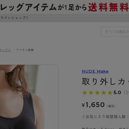
ンラインショップ］
ヤーブラ
アイテム詳細
IDS
30円でお届けします（沖縄県以外）
NUDE Make
IDS
取り外しカ
ェア
ライフスタイルウェア
★★★★★
★★★★★
5.0
（
ンドから探す
商品選びのお手伝い
ボトムス
1,650
¥
イヤーブラ
トップス
（税込）
I
お悩み別ガードル
ブラ
ルームウェア・パジャマ
お気に入り総登録人数：
アスティーグ
クリアビューティアクティ
ティーグ
ブラジャー特集
プ
アクティブ・スポーツ
アビューティアクティブ
私に似合う、ストッキング選