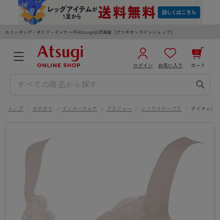
ストッキング・タイツ・インナーのAtsugi公式通販［アツギオンラインショップ］
0
ログイン
お気に入り
カート
3,980円以上のご購入で送料無料
¥0
合計
全国一律330円でお届けします（沖縄県以外）
トップ
カテゴリ
インナーウェア
ブラジャー
ノンワイヤーブラ
アイテム詳
カートを見る
ログイン／新規会員登録
WOMEN
MEN
KIDS