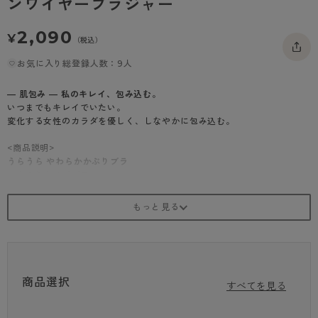
ンワイヤーブラジャー
- 着圧タイツ
- 長袖（七分袖以上）
返品・交換について
みんなの、みんなの。
2,090
¥
ソックス・靴下
（税込）
- タンクトップ
お問い合わせについて
CLINICAL
お気に入り総登録人数：9人
レギンス・スパッツ
- カップ付きインナー
ハイジュニ
― 肌包み ― 私のキレイ、包み込む。
いつまでもキレイでいたい。
変化する女性のカラダを優しく、しなやかに包み込む。
<商品説明>
うらうら やわらかかぶりブラ
・かぶりタイプブラ
・シルエットがきれいなシームレスカップ×レースで華やかに
・アンダーテープが直接肌に当たらない仕様
・見頃生地・脇上生地は二重仕立てでしっかり
・肌がちくちくしない洗濯表示直接プリント（タグレス）
★コーディネートショーツ（品番:84631AS）はこちら！
商品選択
すべてを見る