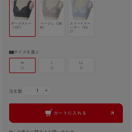
ダークグレー
ベージュ（38
スイートラベ
（107）
8）
ンダー（93
2）
サイズを選ぶ
M
L
LL
○
○
○
－
＋
注文数
カートに入れる