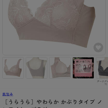
カテゴリから探す
レッグウェア
レッグウエア
レッグウエア
ストッキング
ソックス・靴下
タイツ
ブランドから探す
インナーウェア
インナーウエア
インナーウエア
- 無地ストッキング
クルー・レギュラー丈ソックス
ソックス・靴下
ブラジャー
メンズパンツ
ブラジャー
AZGI
ライフスタイルウェア
ライフスタイルウェア
- 柄ストッキング
スニーカー丈・くるぶし丈ソックス
クルー・レギュラー丈ソックス
商品選びのお手伝い
- ノンワイヤーブラ
ボクサー
ノンワイヤーブラ
ボトムス
ボトムス
アスティーグ
- ショート丈ストッキング
ハイソックス
スニーカー丈・くるぶし丈ソックス
- ワイヤーブラ
トランクス
ワイヤーブラ
トップス
トップス
お悩み別ガードル
クリアビューティアクティブ
ブラジャー特集
ご利用ガイド
- 着圧ストッキング
ハイソックス
- ブラトップ
Tバック・ビキニ
スポーツブラ
ルームウェア・パジャマ
ルームウェア・パジャマ
スゴスト
私に似合う、ストッキング選び
タイツの選び方
- パンティ部レスストッキング
スクールソックス
ショーツ
肌着・インナー
ショーツ
はじめての方へ
アクティブ・スポーツ
フェイクタイツ
タイツ
- レギュラーショーツ
レギュラーショーツ
よくある質問（FAQ）
- スポーツブラ
hotto comfort
ダークグレ
7
- 無地タイツ
- サニタリーショーツ
サニタリーショーツ
サイズ表
- スポーツトップス
Atsugi COLORS
肌包み
- 柄タイツ
- ガードル・補正ショーツ
ボクサー
お支払い方法について
- スポーツボトムス
BT
［うらうら］やわらか かぶりタイプ ノ
- ひざ下丈タイツ
肌着・インナー
配送方法について
雑貨・小物
スクールタイム