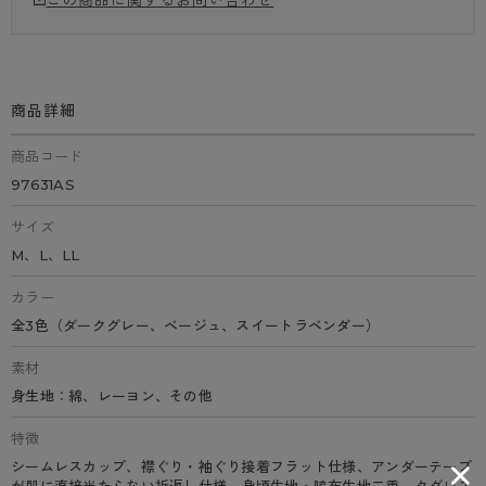
この商品に関するお問い合わせ
商品詳細
商品コード
97631AS
サイズ
M、L、LL
カラー
全3色（ダークグレー、ベージュ、スイートラベンダー）
素材
身生地：綿、レーヨン、その他
特徴
シームレスカップ、襟ぐり・袖ぐり接着フラット仕様、アンダーテープ