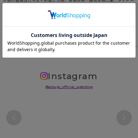
が肌に直接当たらない折返し仕様、身頃生地・脇布生地二重、タグレス
（洗濯表示直接プリント）
原産国
中国
サイズ表
洗濯表示について
よくある質問(FAQ)
Instagram
@atsugi_official_webshop