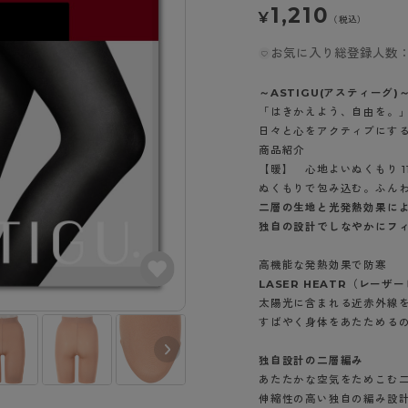
- スポーツブラ
hotto comfort
Atsugi COLORS
1,210
¥
スト
タイツの選び方
（税込）
ラーショーツ
- スポーツトップス
イクタイツ
お気に入り総登録人数：
リーショーツ
- スポーツボトムス
みんなの、みんなの。
CLINICAL
o comfort
ル・補正ショーツ
雑貨・小物
ご利用ガイド
～ASTIGU(アスティーグ)
gi COLORS
ナー
「はきかえよう、自由を。
日々と心をアクティブにす
七分袖以上）
はじめての方へ
ールタイム
商品紹介
ップ
よくある質問（FAQ）
【暖】 心地よいぬくもり 1
なの、みんなの。
付きインナー
ぬくもりで包み込む。ふん
サイズ表
ICAL
二層の生地と光発熱効果に
お支払い方法について
ジュニ
独自の設計でしなやかにフ
エア
エア
ライフスタイルウェア
配送方法について
ブランド一覧へ
ツ
ボトムス
高機能な発熱効果で防寒
返品・交換について
LASER HEATR（レー
ーブラ
トップス
お問い合わせについて
太陽光に含まれる近赤外線
ラ
ルームウェア・パジャマ
すばやく身体をあたためるの
ビキニ
ラ
独自設計の二層編み
ナー
あたたかな空気をためこむ
ショーツ
チャコール（11
イエローオーク
シェリーベージ
伸縮性の高い独自の編み設
0）
ル（377）
ュ（385）