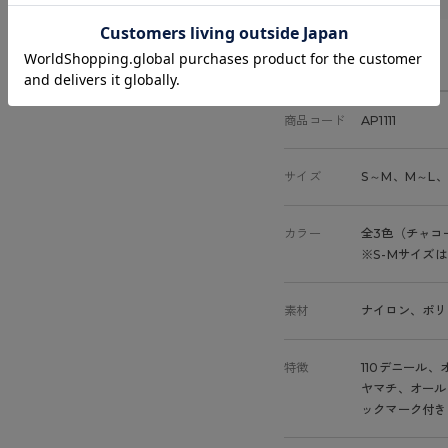
商品詳細
商品コード
AP1111
サイズ
S～M、M～L、
カラー
全3色（チャコ
※S-Mサイズ
素材
ナイロン、ポリ
特徴
110デニール、
ヤマチ、オール
ックマーク付き