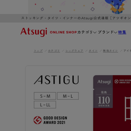
ストッキング・タイツ・インナーのAtsugi公式通販［アツギオ
カテゴリ
ブランド
特集
トップ
カテゴリ
レッグウェア
タイツ
無地タイツ
アイ
WOMEN
MEN
K
3,980円以上のご購入で送料無料
全国一律3
ブランドから探す
WOMEN
MEN
K
カテゴリから探す
レッグウェア
インナーウ
カテゴリから探す
ブラ
ストッキング
ブラジャー
- 無地ストッキング
- ノンワ
レッグウェア
AZG
- 柄ストッキング
- ワイヤー
ストッキング
AZGI
アス
インナーウェア
- ショート丈ストッキング
- ブラトッ
- 無地ストッキング
クリ
ブラジャー
ライフスタイルウェア