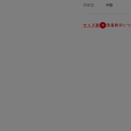
原産国
中国
サイズ表
洗濯表示につ