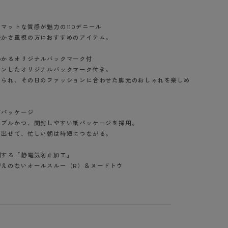
マットな質感が魅力の110デニール
暖かさ重視の方におすすめのアイテム。
わかるオリジナルバックマーク付
インしたオリジナルバックマーク付き。
けられ、その日のファッションに合わせた脚元のおしゃれを楽しめ
ドパッケージ
ナブルかつ、開封しやすい紙パッケージを採用。
り出せて、忙しい朝は時短につながる。
制する「静電気防止加工」
替えのないオールスルー（R）＆ヌードトウ
U