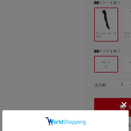
カラーを選ぶ
チャコール（1
イエ
10）
クル
サイズを選ぶ
M～L
○
－
注文数
この商品に関する