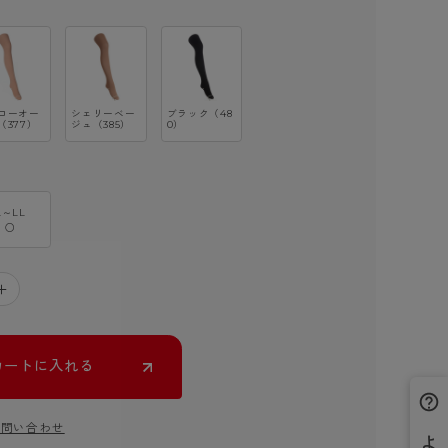
ローオー
シェリーベー
ブラック（48
（377）
ジュ（385）
0）
L～LL
○
＋
カートに入れる
お問い合わせ