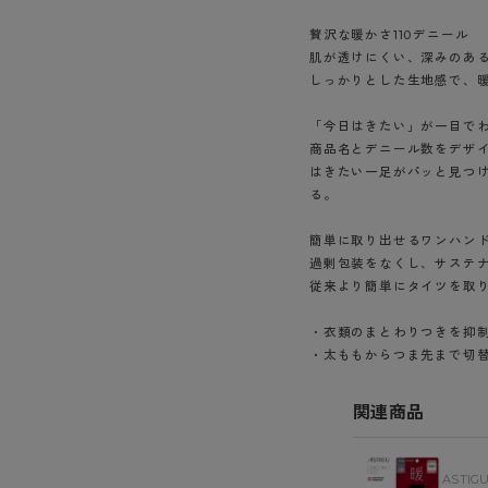
ショーツ
贅沢な暖かさ110デニール
肌が透けにくい、深みのある
しっかりとした生地感で、
「今日はきたい」が一目で
商品名とデニール数をデザ
はきたい一足がパッと見つ
る。
簡単に取り出せるワンハン
過剰包装をなくし、サステ
従来より簡単にタイツを取
・衣類のまとわりつきを抑
・太ももからつま先まで切
関連商品
ASTIG