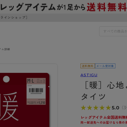
ンラインショップ］
テム詳細
IDS
30円でお届けします（沖縄県以外）
IDS
ASTIGU
［暖］心地
ェア
ライフスタイルウェア
ンドから探す
商品選びのお手伝い
タイツ
ボトムス
イヤーブラ
トップス
★★★★★
★★★★★
5.0
（
I
お悩み別ガードル
ブラ
ルームウェア・パジャマ
アスティーグ
クリアビューティアクティ
ティーグ
ブラジャー特集
レッグアイテム全国送料無
プ
アクティブ・スポーツ
同一配送先へのお届けなら他の
アビューティアクティブ
私に似合う、ストッキング選