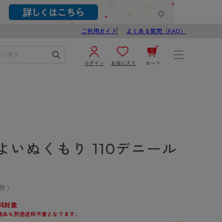
ご利用ガイド
よくある質問（FAQ）
0
ログイン
お気に入り
カート
¥0
合計
ログイン／新規会員登録
カートを見る
よいぬくもり 110デニール
3件）
ブ
スゴスト
料対象
商品も別途送料不要となります。
び