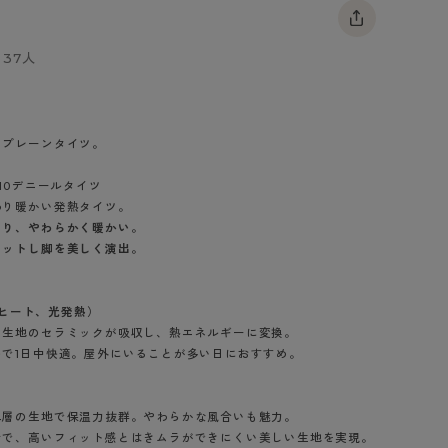
BT
37人
ハイジュニ
～
」
ブランド一覧へ
るプレーンタイツ。
10デニールタイツ
わり暖かい発熱タイツ。
より、やわらかく暖かい。
カテゴリ一覧へ
ィットし脚を美しく演出。
ザーヒート、光発熱）
を生地のセラミックが吸収し、熱エネルギーに変換。
で1日中快適。屋外にいることが多い日におすすめ。
二層の生地で保温力抜群。やわらかな風合いも魅力。
ブラック（480）
計で、高いフィット感とはきムラができにくい美しい生地を実現。