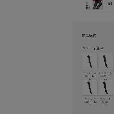
【暖
商品選択
カラーを選ぶ
チャコール
チャコール
（110）-M～
（110）-L～
L
LL
ブラック
ブラック
（480）-M
（480）-L
～L
～LL