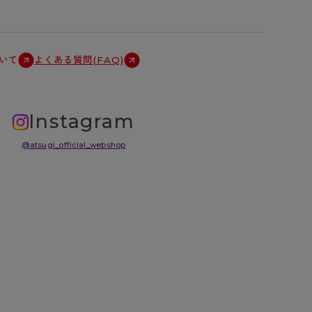
いて
よくある質問(FAQ)
Instagram
@atsugi_official_webshop