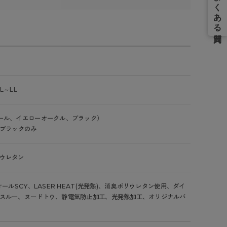
L～LL
ール、イエローオークル、ブラック）
はブラックのみ
ウレタン
オールSCY、LASER HEAT(光発熱)、消臭ポリウレタン使用、ダイ
スルー、ヌードトウ、静電気防止加工、光発熱加工、オリジナルバ