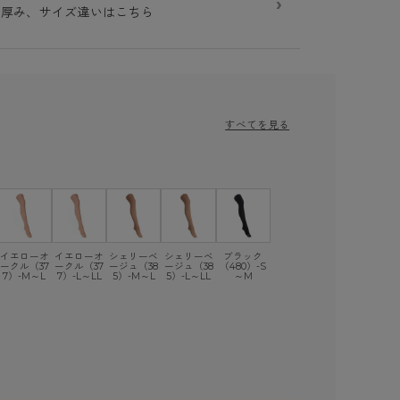
›
】厚み、サイズ違いはこちら
すべてを見る
イエローオ
イエローオ
シェリーベ
シェリーベ
ブラック
ークル（37
ークル（37
ージュ（38
ージュ（38
（480）-S
7）-M～L
7）-L～LL
5）-M～L
5）-L～LL
～M