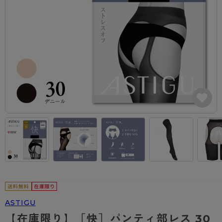
カテゴリから探す
レッグウェア
レッグウエア
レッグウエア
ストッキング
ソックス・靴下
タイツ
ブランドから探す
インナーウェア
インナーウエア
インナーウエア
- 無地ストッキング
クルー・レギュラー丈ソックス
ソックス・靴下
ブラジャー
メンズパンツ
ブラジャー
AZGI
ライフスタイルウェア
ライフスタイルウェア
- 柄ストッキング
スニーカー丈・くるぶし丈ソックス
クルー・レギュラー丈ソックス
商品選びのお手伝い
- ノンワイヤーブラ
ボクサー
ノンワイヤーブラ
ボトムス
ボトムス
アスティーグ
- ショート丈ストッキング
ハイソックス
スニーカー丈・くるぶし丈ソックス
- ワイヤーブラ
トランクス
ワイヤーブラ
トップス
トップス
お悩み別ガードル
クリアビューティアクティブ
ブラジャー特集
ご利用ガイド
- 着圧ストッキング
ハイソックス
- ブラトップ
Tバック・ビキニ
スポーツブラ
ルームウェア・パジャマ
ルームウェア・パジャマ
スゴスト
私に似合う、ストッキング選び
タイツの選び方
- パンティ部レスストッキング
スクールソックス
ショーツ
肌着・インナー
ショーツ
はじめての方へ
アクティブ・スポーツ
フェイクタイツ
タイツ
- レギュラーショーツ
レギュラーショーツ
よくある質問（FAQ）
- スポーツブラ
hotto comfort
- 無地タイツ
- サニタリーショーツ
サニタリーショーツ
サイズ表
- スポーツトップス
Atsugi COLORS
- 柄タイツ
- ガードル・補正ショーツ
ボクサー
お支払い方法について
- スポーツボトムス
BT
ASTIGU
- ひざ下丈タイツ
肌着・インナー
配送方法について
雑貨・小物
スクールタイム
【在庫限り】［快］パンティ部レス 30