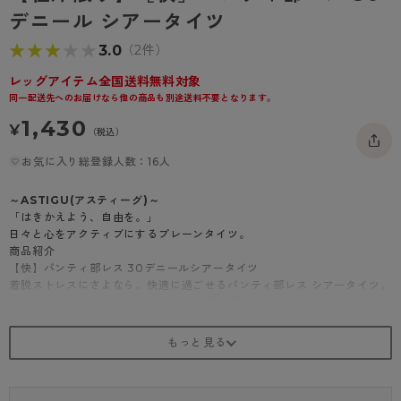
- 着圧タイツ
デニール シアータイツ
- 長袖（七分袖以上）
返品・交換について
みんなの、みんなの。
★★★★★
★★★★★
3.0
（2件）
ソックス・靴下
- タンクトップ
お問い合わせについて
CLINICAL
レッグアイテム全国送料無料対象
レギンス・スパッツ
- カップ付きインナー
ハイジュニ
同一配送先へのお届けなら他の商品も別途送料不要となります。
1,430
¥
（税込）
お気に入り総登録人数：16人
～ASTIGU(アスティーグ)～
「はきかえよう、自由を。」
日々と心をアクティブにするプレーンタイツ。
商品紹介
【快】パンティ部レス 30デニールシアータイツ
着脱ストレスにさよなら。快適に過ごせるパンティ部レス シアータイツ。
お手洗いや忙しい時、タイツの着脱時間を短縮したい方におすすめ。
女性が抱える様々なお悩みを解決する機能性アイテムです。
パンティ部レスでラクチン&時短
熱がこもりやすいパンティ部が無いからムレにくく快適。
タイツを着用後にショーツを上からはくと、お手洗いの時もショーツだけ