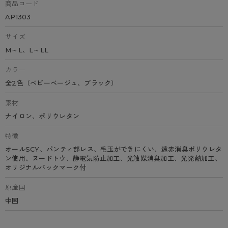
商品コード
AP1303
サイズ
M～L、L～LL
カラー
全2色（ベビーベージュ、ブラック）
素材
ナイロン、ポリウレタン
特徴
オールSCY、パンティ部レス、毛玉ができにくい、遠赤消臭ポリウレタ
ン使用、ヌードトウ、静電気防止加工、光触媒消臭加工、光発熱加工、
オリジナルバックマーク付
原産国
中国