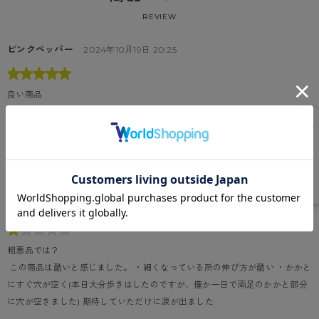
REVIEW
ピンクペッパー
2024年10月19日 20:25
良い商品
 夏場は、快のストッキングを使用してましたが、これからの季節用に、30,8
0デニールの物を購入しました。昨年も購入し良かったので、今年も活躍して
くれると思います。 店舗では、余り見かけないのが残念です。
マチルダ
2024年2月3日 23:11
粗悪品では？
 この商品は酷いと感じました。 ・細くなっている所の伸び方が酷い ・かかと
にすぐ穴が空く(本日大分歩きはしたのですが、僅か一日で両足のかかと部分
に穴が空きました) 期待していただけに涙が出ました