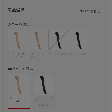
の着脱でラクチン。
面倒なタイツの引き上げ動作が無いから、忙しい日も時短に繋がる。
商品選択
すべてを見る
ほのかに透ける30デニール
ストッキングよりやや濃く、全体的に肌が透ける30デニール。
カラーを選ぶ
陰影が強くでるため細見え効果や脚線美を演出したい人におすすめ。
季節を選ばず、プライベートからブラックフォーマルまで様々なシーンで
活躍します。
「今日はきたい」が一目でわかるオリジナルバックマーク付
商品名とデニール数をデザインしたオリジナルバックマーク付き。
はきたい一足がパッと見つけられ、その日のファッションに合わせた脚元
ベビーベージュ
ベビーベージュ
ブラック（480）
ブラック（480）
（378）-M～L
（378）-L～LL
-M～L
-L～LL
のおしゃれを楽しめる。
キレイをキープ
カラーを選ぶ
抗菌防臭加工を施すことで、においの原因となる繊維上の細菌増殖を抑
制。
消臭ポリウレタン糸を組み合わせることで、足汗でムレがちな足先も清潔
に。
毛玉ができにくいので見た目もキレイをキープ。
ベビーベージ
ブラック（48
・開封しやすく簡単に中身を取り出せる紙パッケージを採用
ュ（378）
0）
・衣類のまとわりつきを抑制する「静電気防止加工」
在庫なし