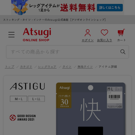
ストッキング・タイツ・インナーのAtsugi公式通販［アツギオンラインショップ］
0
ログイン
お気に入り
カート
3,980円以上のご購入で送料無料
¥0
合計
全国一律330円でお届けします（沖縄県以外）
トップ
カテゴリ
レッグウェア
タイツ
無地タイツ
アイテム詳細
カートを見る
ログイン／新規会員登録
WOMEN
MEN
KIDS