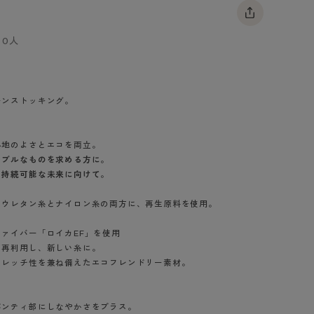
BT
0人
ハイジュニ
～
」
ブランド一覧へ
ーンストッキング。
心地のよさとエコを両立。
ナブルなものを求める方に。
カテゴリ一覧へ
、持続可能な未来に向けて。
リウレタン糸とナイロン糸の両方に、再生原料を使用。
ァイバー「ロイカEF」を使用
を再利用し、新しい糸に。
トレッチ性を兼ね備えたエコフレンドリー素材。
ヌーディベージ
パンティ部にしなやかさをプラス。
ュ（433）