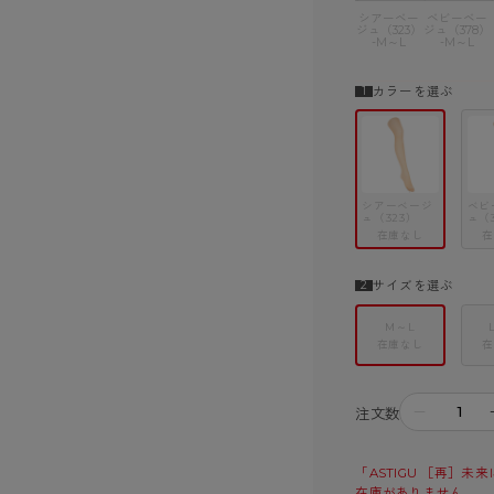
シアーベー
ベビーベー
ジュ（323）
ジュ（378）
-M～L
-M～L
カラーを選ぶ
シアーベージ
ベビ
ュ（323）
ュ（
在庫なし
在
サイズを選ぶ
M～L
在庫なし
在
－
注文数
「ASTIGU ［再］未
在庫がありません。