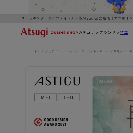
ストッキング・タイツ・インナーのAtsugi公式通販［アツギオ
カテゴリ
ブランド
特集
トップ
カテゴリ
レッグウェア
ストッキング
無地ストッキ
WOMEN
MEN
K
3,980円以上のご購入で送料無料
全国一律3
ブランドから探す
WOMEN
MEN
K
カテゴリから探す
レッグウェア
インナーウ
カテゴリから探す
ブラ
ストッキング
ブラジャー
- 無地ストッキング
- ノンワ
レッグウェア
AZG
- 柄ストッキング
- ワイヤー
ストッキング
AZGI
アス
インナーウェア
- ショート丈ストッキング
- ブラトッ
- 無地ストッキング
クリ
ブラジャー
ライフスタイルウェア