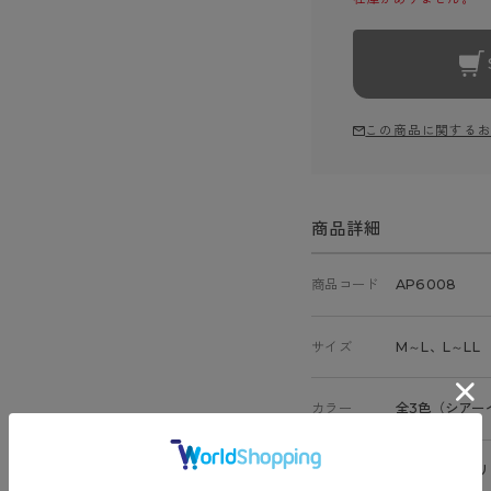
この商品に関する
商品詳細
商品コード
AP6008
サイズ
M～L、L～LL
カラー
全3色（シアー
素材
ナイロン、ポリ