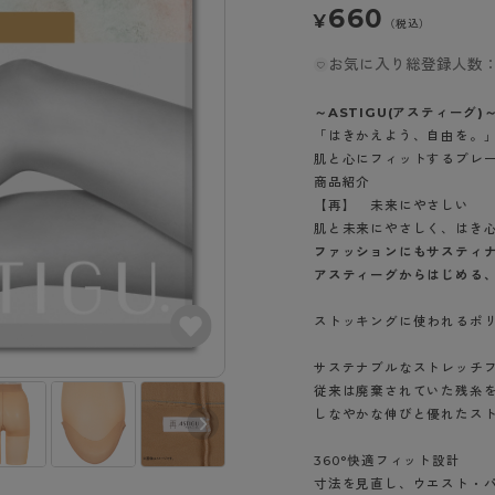
- スポーツブラ
hotto comfort
Atsugi COLORS
660
¥
スト
タイツの選び方
（税込）
ラーショーツ
- スポーツトップス
イクタイツ
お気に入り総登録人数：
リーショーツ
- スポーツボトムス
みんなの、みんなの。
CLINICAL
o comfort
ル・補正ショーツ
雑貨・小物
ご利用ガイド
～ASTIGU(アスティーグ)
gi COLORS
ナー
「はきかえよう、自由を。
肌と心にフィットするプレ
七分袖以上）
はじめての方へ
ールタイム
商品紹介
ップ
よくある質問（FAQ）
【再】 未来にやさしい
なの、みんなの。
付きインナー
肌と未来にやさしく、はき
サイズ表
ICAL
ファッションにもサスティ
お支払い方法について
ジュニ
アスティーグからはじめる
エア
エア
ライフスタイルウェア
配送方法について
ブランド一覧へ
ツ
ボトムス
ストッキングに使われるポ
返品・交換について
ーブラ
トップス
お問い合わせについて
サステナブルなストレッチフ
ラ
ルームウェア・パジャマ
従来は廃棄されていた残糸
ビキニ
ラ
しなやかな伸びと優れたス
ナー
360°快適フィット設計
ショーツ
シアーベージュ
ベビーベージュ
寸法を見直し、ウエスト・
（323）
（378）