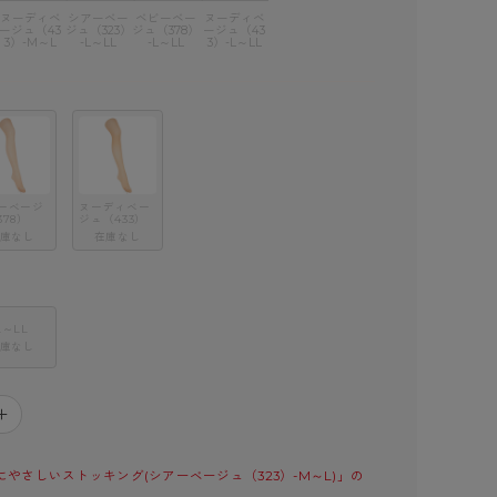
ヌーディベ
シアーベー
ベビーベー
ヌーディベ
ージュ（43
ジュ（323）
ジュ（378）
ージュ（43
3）-M～L
-L～LL
-L～LL
3）-L～LL
ーベージ
ヌーディベー
378）
ジュ（433）
庫なし
在庫なし
L～LL
庫なし
＋
来にやさしいストッキング(シアーベージュ（323）-M～L)」の