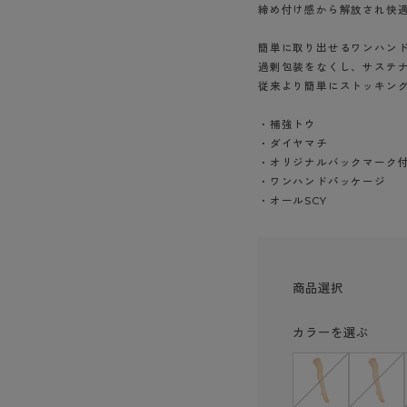
締め付け感から解放され快
ショーツ
簡単に取り出せるワンハン
過剰包装をなくし、サステ
従来より簡単にストッキン
・補強トウ
・ダイヤマチ
・オリジナルバックマーク
・ワンハンドパッケージ
・オールSCY
商品選択
カラーを選ぶ