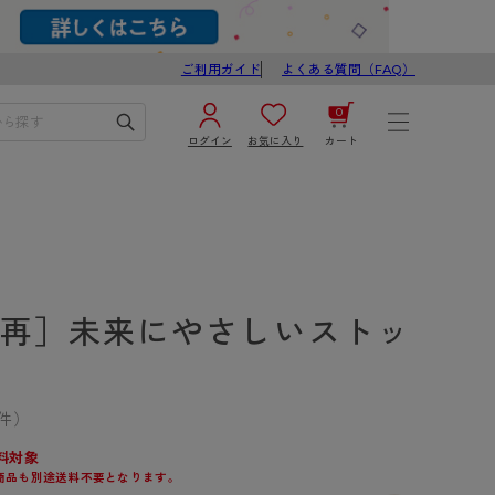
ご利用ガイド
よくある質問（FAQ）
0
ログイン
お気に入り
カート
¥0
合計
ログイン／新規会員登録
カートを見る
 ［再］未来にやさしいストッ
1件）
ブ
スゴスト
料対象
商品も別途送料不要となります。
び