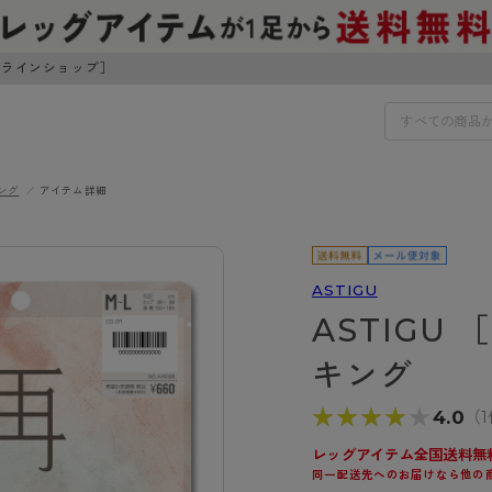
ンラインショップ］
ング
アイテム詳細
IDS
30円でお届けします（沖縄県以外）
IDS
ASTIGU
ASTIGU
ェア
ライフスタイルウェア
ンドから探す
商品選びのお手伝い
キング
ボトムス
イヤーブラ
トップス
★★★★★
★★★★★
4.0
（
I
お悩み別ガードル
ブラ
ルームウェア・パジャマ
アスティーグ
クリアビューティアクティ
ティーグ
ブラジャー特集
レッグアイテム全国送料無
プ
アクティブ・スポーツ
同一配送先へのお届けなら他の
アビューティアクティブ
私に似合う、ストッキング選