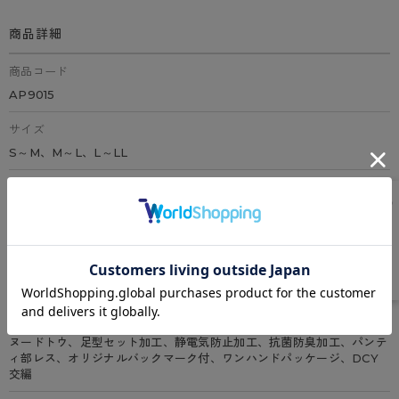
商品詳細
商品コード
AP9015
サイズ
S～M、M～L、L～LL
カラー
全4色（シアーベージュ、ベビーベージュ、ヌーディベージュ、ブラッ
ク）
素材
ナイロン、ポリウレタン
特徴
ヌードトウ、足型セット加工、静電気防止加工、抗菌防臭加工、パンテ
ィ部レス、オリジナルバックマーク付、ワンハンドパッケージ、DCY
交編