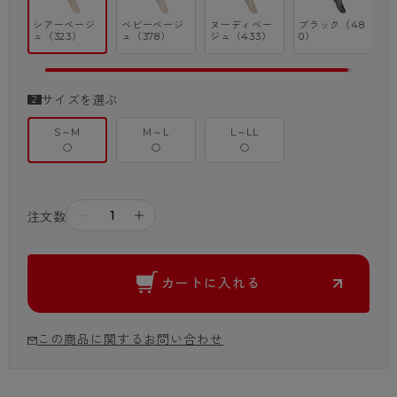
「はきかえよう、自由を。」
シアーベージ
ベビーベージ
ヌーディベー
ブラック（48
美しさと快適性にプラスして、多様性や個性の尊重を重視した、固
ュ（323）
ュ（378）
ジュ（433）
0）
定概念に縛られずに、
自分らしく生きることを応援するブランド。
サイズを選ぶ
S～M
M～L
L～LL
※商品画像はできる限り実物の色に近づけるよう調整しておりますが、
○
○
○
ご覧になる環境（PCのモニタ設定やスマホ画面シール等）により実物
と色味が異なる場合がございます。
－
＋
注文数
カートに入れる
この商品に関するお問い合わせ