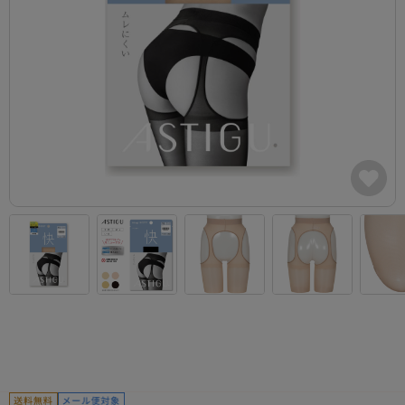
カテゴリから探す
レッグウェア
レッグウエア
レッグウエア
ストッキング
ソックス・靴下
タイツ
ブランドから探す
インナーウェア
インナーウエア
インナーウエア
- 無地ストッキング
クルー・レギュラー丈ソックス
ソックス・靴下
ブラジャー
メンズパンツ
ブラジャー
AZGI
ライフスタイルウェア
ライフスタイルウェア
- 柄ストッキング
スニーカー丈・くるぶし丈ソックス
クルー・レギュラー丈ソックス
商品選びのお手伝い
- ノンワイヤーブラ
ボクサー
ノンワイヤーブラ
ボトムス
ボトムス
アスティーグ
- ショート丈ストッキング
ハイソックス
スニーカー丈・くるぶし丈ソックス
- ワイヤーブラ
トランクス
ワイヤーブラ
トップス
トップス
お悩み別ガードル
クリアビューティアクティブ
ブラジャー特集
ご利用ガイド
- 着圧ストッキング
ハイソックス
- ブラトップ
Tバック・ビキニ
スポーツブラ
ルームウェア・パジャマ
ルームウェア・パジャマ
スゴスト
私に似合う、ストッキング選び
タイツの選び方
- パンティ部レスストッキング
スクールソックス
ショーツ
肌着・インナー
ショーツ
はじめての方へ
アクティブ・スポーツ
フェイクタイツ
タイツ
- レギュラーショーツ
レギュラーショーツ
よくある質問（FAQ）
- スポーツブラ
hotto comfort
- 無地タイツ
- サニタリーショーツ
サニタリーショーツ
サイズ表
- スポーツトップス
Atsugi COLORS
- 柄タイツ
- ガードル・補正ショーツ
ボクサー
お支払い方法について
- スポーツボトムス
BT
- ひざ下丈タイツ
肌着・インナー
配送方法について
雑貨・小物
スクールタイム