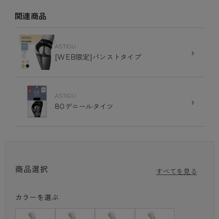
・シーム部分がくい込みにくい！
・レッグ部分が破れにくい！
関連商品
【快】 ムレにくい(パンティ部レス)ストッキング
タフで破れにくい。
ASTIGU
›
[WEB限定]パンストタイプ
軽快に過ごせるパンティ部レス。
汗がべたつく季節も、忙しい時も着脱ラクチン
お手洗いや忙しい時、ストッキングの着脱時間を短縮したい方にお
ASTIGU
›
すすめ。
80デニールタイツ
女性が抱える様々なお悩みを解決する機能性ストッキングです。
商品特徴①
パンティ部レス
熱がこもりやすいパンティ部が無いからムレにくく快適。
商品選択
すべてを見る
通気性がよく夏の暑さ対策にもおすすめ。
商品特徴②
カラーを選ぶ
ラクチン&時短
ストッキング着用後にショーツを上からはくと、お手洗いの時もショ