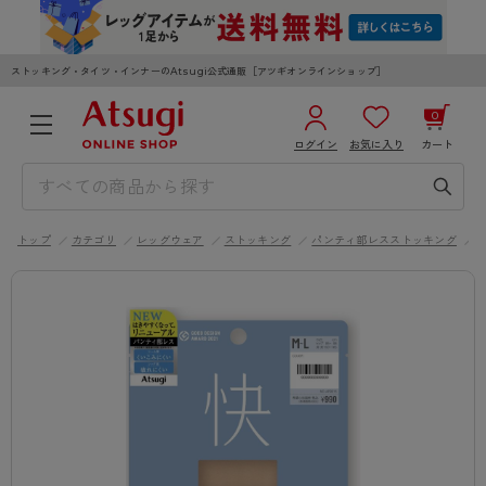
ストッキング・タイツ・インナーのAtsugi公式通販［アツギオンラインショップ］
0
ログイン
お気に入り
カート
3,980円以上のご購入で送料無料
¥0
合計
全国一律330円でお届けします（沖縄県以外）
トップ
カテゴリ
レッグウェア
ストッキング
パンティ部レスストッキング
カートを見る
ログイン／新規会員登録
WOMEN
MEN
KIDS