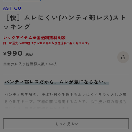
- 着圧タイツ
- 長袖（七分袖以上）
返品・交換について
みんなの、みんなの。
ASTIGU
［快］ムレにくい(パンティ部レス)スト
ソックス・靴下
- タンクトップ
お問い合わせについて
CLINICAL
ッキング
レギンス・スパッツ
- カップ付きインナー
ハイジュニ
レッグアイテム全国送料無料対象
同一配送先へのお届けなら他の商品も別途送料不要となります。
990
¥
（税込）
お気に入り総登録人数：44人
パンティ部レスだから、ムレが気にならない。
パンティ部を省き、汗ばむ日や生理中もムレにくくサラッとした履
き心地をキープ。下着の前に着用することで、お手洗い時の着脱も
楽になり、毎日の時短をかなえます。
★はきやすくなってリニューアル★