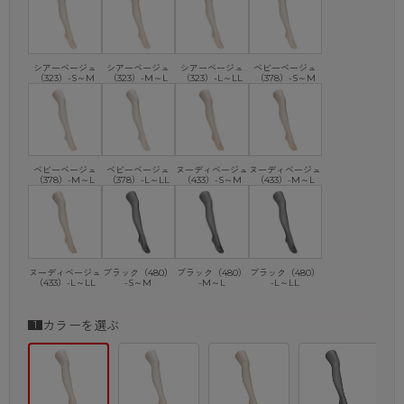
ーツだけの着脱でラクチン。
面倒なストッキングの引き上げ動作が無いから利便性も秀逸。
商品特徴③
シアーベージュ
シアーベージュ
シアーベージュ
ベビーベージュ
（323）-S～M
（323）-M～L
（323）-L～LL
（378）-S～M
簡単に取り出せるワンハンドパッケージ
過剰包装をなくし、サステナブルかつ、開封しやすい紙パッケージを
採用。
従来より簡単にストッキングを取り出せて、忙しい朝は時短につなが
る。
ベビーベージュ
ベビーベージュ
ヌーディベージュ
ヌーディベージュ
（378）-M～L
（378）-L～LL
（433）-S～M
（433）-M～L
・ヌードトウ
・足型セット加工
・静電気防止加工
・抗菌防臭加工
ヌーディベージュ
ブラック（480）
ブラック（480）
ブラック（480）
・パンティ部レス
（433）-L～LL
-S～M
-M～L
-L～LL
・オリジナルバックマーク付
・ワンハンドパッケージ
カラーを選ぶ
・DCY交編
～ASTIGU(アスティーグ)～