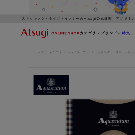
ストッキング・タイツ・インナーのAtsugi公式通販［アツギオ
カテゴリ
ブランド
特集
トップ
カテゴリ
レッグウェア
ストッキング
柄ストッキン
WOMEN
MEN
K
3,980円以上のご購入で送料無料
全国一律3
ブランドから探す
WOMEN
MEN
K
カテゴリから探す
レッグウェア
インナーウ
カテゴリから探す
ブラ
ストッキング
ブラジャー
- 無地ストッキング
- ノンワ
レッグウェア
AZG
- 柄ストッキング
- ワイヤー
ストッキング
AZGI
アス
インナーウェア
- ショート丈ストッキング
- ブラトッ
- 無地ストッキング
クリ
ブラジャー
ライフスタイルウェア