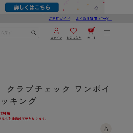
ご利用ガイド
よくある質問（FAQ）
0
ログイン
お気に入り
カート
¥0
合計
ログイン／新規会員登録
カートを見る
】クラブチェック ワンポイ
トッキング
料対象
商品も別途送料不要となります。
ブ
スゴスト
び