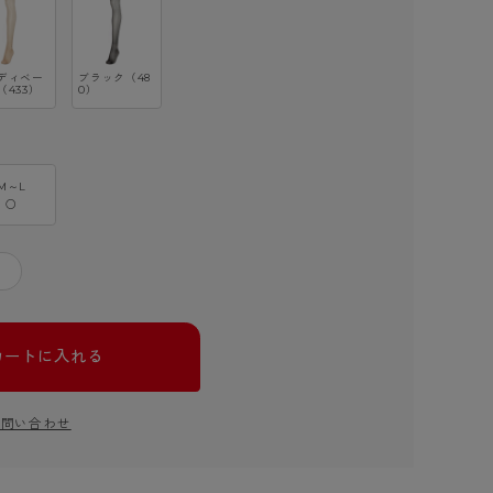
ディベー
ブラック（48
（433）
0）
M～L
○
＋
カートに入れる
お問い合わせ