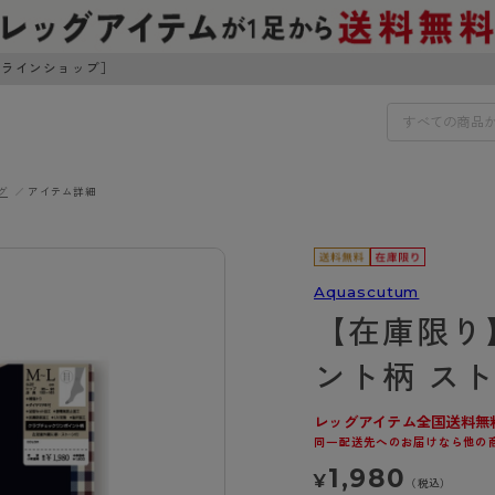
ンラインショップ］
グ
アイテム詳細
IDS
30円でお届けします（沖縄県以外）
IDS
Aquascutum
【在庫限り
ェア
ライフスタイルウェア
ンドから探す
商品選びのお手伝い
ント柄 ス
ボトムス
イヤーブラ
トップス
レッグアイテム全国送料無
I
お悩み別ガードル
ブラ
ルームウェア・パジャマ
同一配送先へのお届けなら他の
アスティーグ
クリアビューティアクティ
ティーグ
ブラジャー特集
プ
アクティブ・スポーツ
1,980
¥
アビューティアクティブ
私に似合う、ストッキング選
（税込）