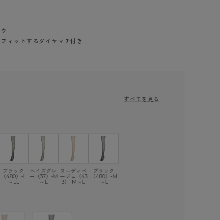
トウ
りフィットするダイヤマチ付き
）
すべてを見る
ブラック
ヘイズグレ
ヌーディベ
ブラック
（480）-L
ー（37）-M
ージュ（43
（480）-M
～LL
～L
3）-M～L
～L