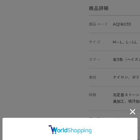
商品詳細
商品コード
AQ18035
サイズ
M～L、L～LL
カラー
全3色（ヘイズ
素材
ナイロン、ポリ
特徴
左足首ストーン
臭加工、吸汗加
原産国
日本