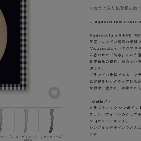
- スポーツブラ
hotto comfort
Atsugi COLORS
スト
タイツの選び方
お気に入り総登録人数：
ラーショーツ
- スポーツトップス
イクタイツ
リーショーツ
- スポーツボトムス
みんなの、みんなの。
CLINICAL
～ Aquascutum LONDO
o comfort
ル・補正ショーツ
雑貨・小物
ご利用ガイド
gi COLORS
Aquascutum SINCE 185
ナー
英国・ロンドン発祥の老舗
七分袖以上）
はじめての方へ
“Aquascutum（アクア
ールタイム
ップ
み合わせた「防水」という
よくある質問（FAQ）
なの、みんなの。
産業革命の時代、雨の多い
付きインナー
サイズ表
ICAL
源です。
ブランドの象徴である「ク
お支払い方法について
ジュニ
世界観をレッグウェアにも
エア
エア
ライフスタイルウェア
配送方法について
ブランド一覧へ
世界中で愛され、継承され
ツ
ボトムス
返品・交換について
ーブラ
トップス
<商品紹介>
お問い合わせについて
クラブチェック ワンポイン
ラ
ルームウェア・パジャマ
ブランドアイコンのクラブ
ビキニ
ラ
ン向けストッキング。
ナー
シンプルなデザインでどん
ます。
ショーツ
グレー（3
ヌーディベージ
ブラック（480）
7）
ュ（433）