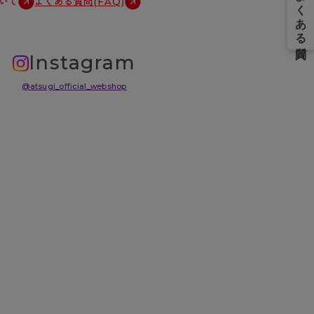
いて
よくある質問(FAQ)
Instagram
@atsugi_official_webshop