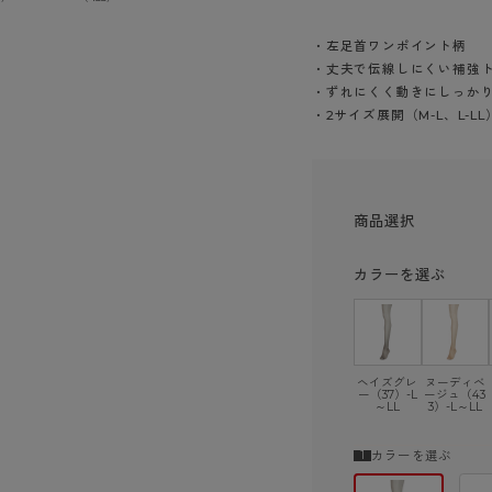
ショーツ
・左足首ワンポイント柄
・丈夫で伝線しにくい補強
・ずれにくく動きにしっか
・2サイズ展開（M-L、L-LL
商品選択
カラーを選ぶ
ヘイズグレ
ヌーディベ
ー（37）-L
ージュ（43
～LL
3）-L～LL
カラーを選ぶ