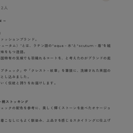
BT
2人
ハイジュニ
N ～
1
ブランド一覧へ
ファッションブランド。
スキュータム）”とは、ラテン語の“aqua－水”と“scutum－盾”を組
意味をもつ造語。
英国特有の気候でも羽織れるコートを、と考えたのがブランドの起
ラブチェック」や「クレスト－紋章」を筆頭に、洗練された英国の
カテゴリ一覧へ
落とし込みました。
ていく伝統と誇りをお届けします。
ト柄ストッキング
チェックの配色を参考に、美しく輝くストーンを並べたオケージョ
な着こなしにもよく馴染み、上品さを感じるスタイリングに仕上げ