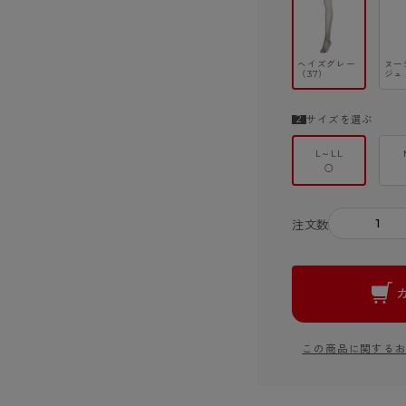
ヘイズグレー
ヌー
（37）
ジュ
サイズを選ぶ
L～LL
○
－
注文数
この商品に関する