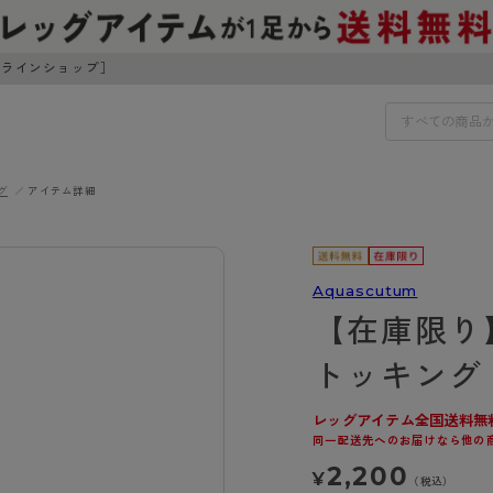
ンラインショップ］
グ
アイテム詳細
IDS
30円でお届けします（沖縄県以外）
IDS
Aquascutum
【在庫限り
ェア
ライフスタイルウェア
ンドから探す
商品選びのお手伝い
トッキング
ボトムス
イヤーブラ
トップス
レッグアイテム全国送料無
I
お悩み別ガードル
ブラ
ルームウェア・パジャマ
同一配送先へのお届けなら他の
アスティーグ
クリアビューティアクティ
ティーグ
ブラジャー特集
プ
アクティブ・スポーツ
2,200
¥
アビューティアクティブ
私に似合う、ストッキング選
（税込）