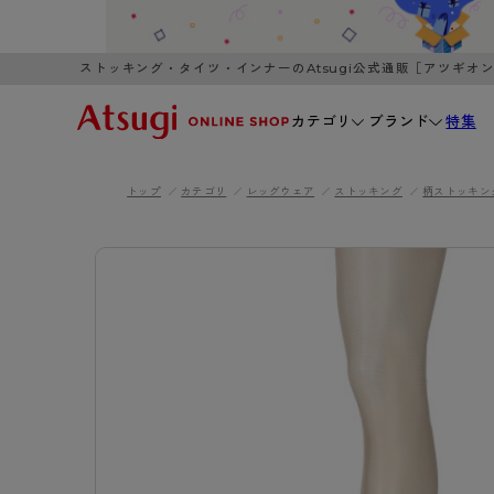
ストッキング・タイツ・インナーのAtsugi公式通販［アツギオ
カテゴリ
ブランド
特集
トップ
カテゴリ
レッグウェア
ストッキング
柄ストッキン
WOMEN
MEN
K
3,980円以上のご購入で送料無料
全国一律3
ブランドから探す
WOMEN
MEN
K
カテゴリから探す
レッグウェア
インナーウ
カテゴリから探す
ブラ
ストッキング
ブラジャー
- 無地ストッキング
- ノンワ
レッグウェア
AZG
- 柄ストッキング
- ワイヤー
ストッキング
AZGI
アス
インナーウェア
- ショート丈ストッキング
- ブラトッ
- 無地ストッキング
クリ
ブラジャー
ライフスタイルウェア