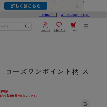
ご利用ガイド
よくある質問（FAQ）
0
ログイン
お気に入り
カート
¥0
合計
ログイン／新規会員登録
カートを見る
】ローズワンポイント柄 ス
料対象
商品も別途送料不要となります。
ブ
スゴスト
び