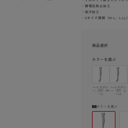
ショーツ
・静電気防止加工
・吸汗加工
・2サイズ展開（M-L、L-LL
商品選択
カラーを選ぶ
ヘイズグレ
ヘイズグレ
ー（37）-M
ー（37）-L
～L
～LL
カラーを選ぶ