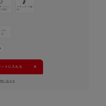
ディベー
ブラック（48
（433）
0）
L～LL
○
＋
カートに入れる
お問い合わせ