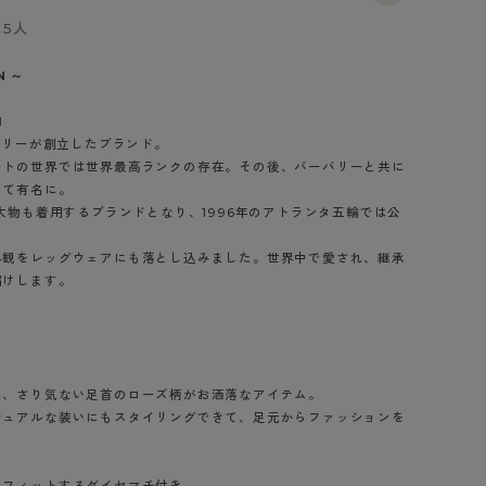
BT
5人
ハイジュニ
N ～
1
ブランド一覧へ
エマリーが創立したブランド。
ートの世界では世界最高ランクの存在。その後、バーバリーと共に
して有名に。
の大物も着用するブランドとなり、1996年のアトランタ五輪では公
界観をレッグウェアにも落とし込みました。世界中で愛され、継承
カテゴリ一覧へ
届けします。
に、さり気ない足首のローズ柄がお洒落なアイテム。
ジュアルな装いにもスタイリングできて、足元からファッションを
りフィットするダイヤマチ付き