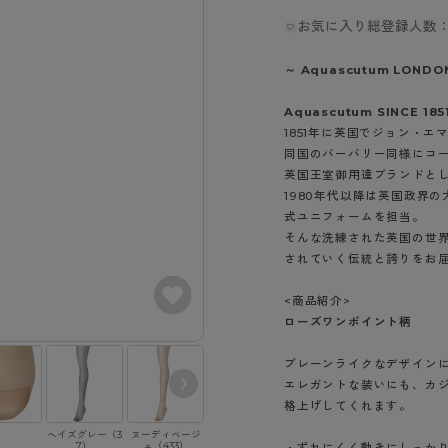
- スポーツブラ
hotto comfort
Atsugi COLORS
スト
タイツの選び方
お気に入り総登録人数：
ラーショーツ
- スポーツトップス
イクタイツ
リーショーツ
- スポーツボトムス
みんなの、みんなの。
CLINICAL
～ Aquascutum LONDO
o comfort
ル・補正ショーツ
雑貨・小物
ご利用ガイド
gi COLORS
Aquascutum SINCE 185
ナー
1851年に英国でジョン・
七分袖以上）
はじめての方へ
同国のバーバリー同様にコ
ールタイム
ップ
英国王室御用達ブランドと
よくある質問（FAQ）
なの、みんなの。
1980年代以降は英国政界
付きインナー
サイズ表
ICAL
式ユニフォームを担当。
そんな洗練された英国の世
お支払い方法について
ジュニ
されていく伝統と誇りをお
エア
エア
ライフスタイルウェア
配送方法について
ブランド一覧へ
ツ
ボトムス
返品・交換について
<商品紹介>
ーブラ
トップス
ローズワンポイント柄
お問い合わせについて
ラ
ルームウェア・パジャマ
プレーンライクなデザイン
ビキニ
ラ
エレガントな装いにも、カ
ナー
格上げしてくれます。
ショーツ
ヘイズグレー（3
ヌーディベージ
ブラック（480）
7）
ュ（433）
・ずれにくく動きにしっか