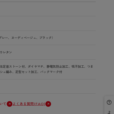
グレー、ヌーディベージュ、ブラック）
ウレタン
左足首ストーン付、ダイヤマチ、静電気防止加工、吸汗加工、つま
シュ編み、足型セット加工、バックマーク付
いて
よくある質問(FAQ)