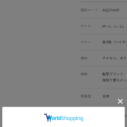
商品コード
AQ20401
サイズ
M～L、L～LL
カラー
全3色（ヘイズ
素材
ナイロン、ポリ
特徴
転写プリント、
先切り替えメッ
原産国
日本
サイズ表
洗濯表示につ