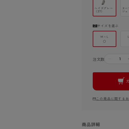
ヘイズグレー
ヌー
（37）
ジュ
サイズを選ぶ
M～L
○
－
注文数
この商品に関する
商品詳細