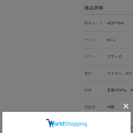
商品詳細
商品コード
AQP1941
サイズ
M～L
カラー
ブラック
素材
ナイロン、ポリ
特徴
足首10hPa
原産国
中国
サイズ表
洗濯表示につ