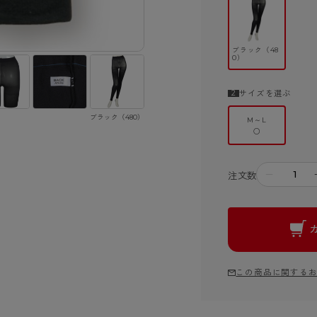
ブラック（48
0）
サイズを選ぶ
ブラック（480）
M～L
○
－
注文数
この商品に関する