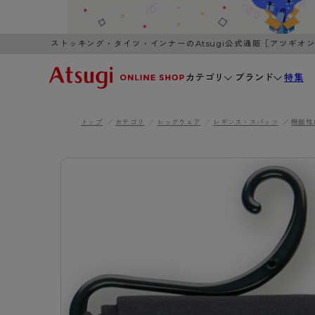
ストッキング・タイツ・インナーのAtsugi公式通販［アツギオ
カテゴリ
ブランド
特集
トップ
カテゴリ
レッグウェア
レギンス・スパッツ
機能性
WOMEN
MEN
K
3,980円以上のご購入で送料無料
全国一律3
ブランドから探す
WOMEN
MEN
K
カテゴリから探す
レッグウェア
インナーウ
カテゴリから探す
ブラ
ストッキング
ブラジャー
- 無地ストッキング
- ノンワ
レッグウェア
AZG
- 柄ストッキング
- ワイヤー
ストッキング
AZGI
アス
インナーウェア
- ショート丈ストッキング
- ブラトッ
- 無地ストッキング
クリ
ブラジャー
ライフスタイルウェア