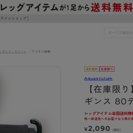
ンラインショップ］
レギンス・スパッツ
アイテム詳細
IDS
30円でお届けします（沖縄県以外）
IDS
Aquascutum
【在庫限り
ェア
ライフスタイルウェア
ンドから探す
商品選びのお手伝い
ギンス 80
ボトムス
イヤーブラ
トップス
レッグアイテム全国送料無
I
お悩み別ガードル
ブラ
ルームウェア・パジャマ
同一配送先へのお届けなら他の
アスティーグ
クリアビューティアクティ
ティーグ
ブラジャー特集
プ
アクティブ・スポーツ
2,090
¥
アビューティアクティブ
私に似合う、ストッキング選
（税込）