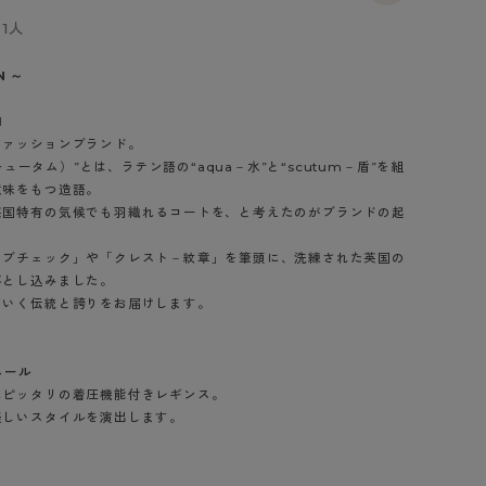
BT
1人
ハイジュニ
N ～
1
ブランド一覧へ
ファッションブランド。
スキュータム）”とは、ラテン語の“aqua－水”と“scutum－盾”を組
意味をもつ造語。
英国特有の気候でも羽織れるコートを、と考えたのがブランドの起
ラブチェック」や「クレスト－紋章」を筆頭に、洗練された英国の
カテゴリ一覧へ
落とし込みました。
ていく伝統と誇りをお届けします。
ニール
にピッタリの着圧機能付きレギンス。
美しいスタイルを演出します。