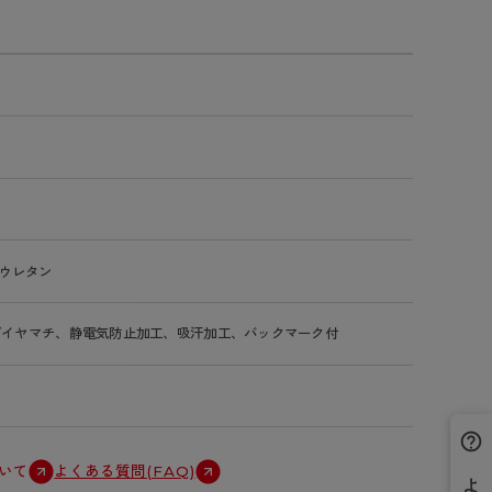
ウレタン
、ダイヤマチ、静電気防止加工、吸汗加工、バックマーク付
いて
よくある質問(FAQ)