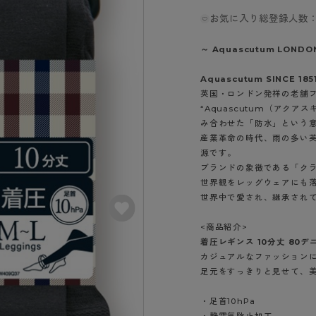
- スポーツブラ
hotto comfort
Atsugi COLORS
スト
タイツの選び方
お気に入り総登録人数：
ラーショーツ
- スポーツトップス
イクタイツ
リーショーツ
- スポーツボトムス
みんなの、みんなの。
CLINICAL
～ Aquascutum LONDO
o comfort
ル・補正ショーツ
雑貨・小物
ご利用ガイド
gi COLORS
Aquascutum SINCE 185
ナー
英国・ロンドン発祥の老舗
七分袖以上）
はじめての方へ
“Aquascutum（アクア
ールタイム
ップ
み合わせた「防水」という
よくある質問（FAQ）
なの、みんなの。
産業革命の時代、雨の多い
付きインナー
サイズ表
ICAL
源です。
ブランドの象徴である「ク
お支払い方法について
ジュニ
世界観をレッグウェアにも
エア
エア
ライフスタイルウェア
配送方法について
ブランド一覧へ
世界中で愛され、継承され
ツ
ボトムス
返品・交換について
ーブラ
トップス
<商品紹介>
お問い合わせについて
着圧レギンス 10分丈 80デ
ラ
ルームウェア・パジャマ
カジュアルなファッション
ビキニ
ラ
足元をすっきりと見せて、
ナー
・足首10hPa
ショーツ
・静電気防止加工