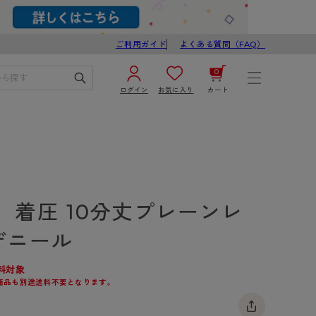
ご利用ガイド
よくある質問（FAQ）
0
ログイン
お気に入り
カート
¥0
合計
ログイン／新規会員登録
カートを見る
】着圧 10分丈プレーンレ
デニール
料対象
商品も別途送料不要となります。
ブ
スゴスト
び