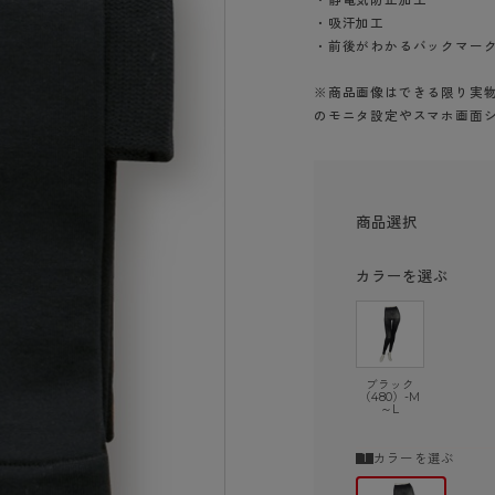
ショーツ
・吸汗加工
・前後がわかるバックマー
※商品画像はできる限り実
のモニタ設定やスマホ画面
商品選択
カラーを選ぶ
ブラック
（480）-M
～L
カラーを選ぶ