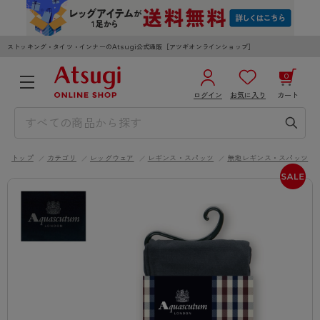
ストッキング・タイツ・インナーのAtsugi公式通販［アツギオンラインショップ］
0
ログイン
お気に入り
カート
3,980円以上のご購入で送料無料
¥0
合計
全国一律330円でお届けします（沖縄県以外）
トップ
カテゴリ
レッグウェア
レギンス・スパッツ
無地レギンス・スパッツ
カートを見る
ログイン／新規会員登録
WOMEN
MEN
KIDS