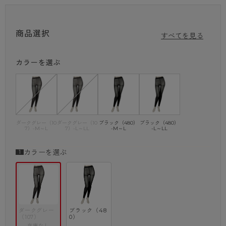
・バックマーク付き
・ダイヤマチ
商品選択
すべてを見る
・静電気防止加工
・抗菌防臭加工
・吸汗加工
カラーを選ぶ
※商品画像はできる限り実物の色に近づけるよう調整しておりますが、
ご覧になる環境（PCのモニタ設定やスマホ画面シール等）により実物
と色味が異なる
場合がございます。
ダークグレー（10
ダークグレー（10
ブラック（480）
ブラック（480）
7）-M～L
7）-L～LL
-M～L
-L～LL
カラーを選ぶ
ダークグレー
ブラック（48
（107）
0）
在庫なし