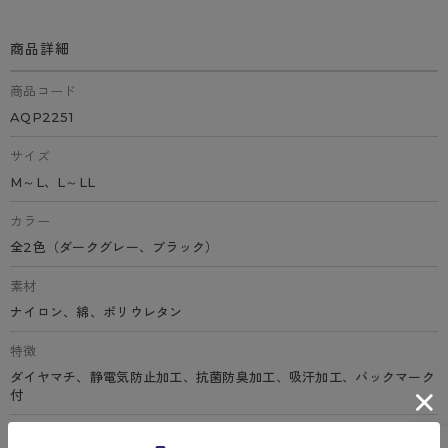
商品詳細
商品コード
AQP2251
サイズ
M～L、L～LL
カラー
全2色（ダークグレー、ブラック）
素材
ナイロン、綿、ポリウレタン
特徴
ダイヤマチ、静電気防止加工、抗菌防臭加工、吸汗加工、バックマーク
付
原産国