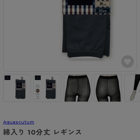
カテゴリから探す
レッグウェア
レッグウエア
レッグウエア
ストッキング
ソックス・靴下
タイツ
ブランドから探す
インナーウェア
インナーウエア
インナーウエア
- 無地ストッキング
クルー・レギュラー丈ソックス
ソックス・靴下
ブラジャー
メンズパンツ
ブラジャー
AZGI
ライフスタイルウェア
ライフスタイルウェア
- 柄ストッキング
スニーカー丈・くるぶし丈ソックス
クルー・レギュラー丈ソックス
商品選びのお手伝い
- ノンワイヤーブラ
ボクサー
ノンワイヤーブラ
ボトムス
ボトムス
アスティーグ
- ショート丈ストッキング
ハイソックス
スニーカー丈・くるぶし丈ソックス
- ワイヤーブラ
トランクス
ワイヤーブラ
トップス
トップス
お悩み別ガードル
クリアビューティアクティブ
ブラジャー特集
ご利用ガイド
- 着圧ストッキング
ハイソックス
- ブラトップ
Tバック・ビキニ
スポーツブラ
ルームウェア・パジャマ
ルームウェア・パジャマ
スゴスト
私に似合う、ストッキング選び
タイツの選び方
- パンティ部レスストッキング
スクールソックス
ショーツ
肌着・インナー
ショーツ
はじめての方へ
アクティブ・スポーツ
フェイクタイツ
タイツ
- レギュラーショーツ
レギュラーショーツ
よくある質問（FAQ）
- スポーツブラ
hotto comfort
- 無地タイツ
- サニタリーショーツ
サニタリーショーツ
サイズ表
- スポーツトップス
Atsugi COLORS
Aquascutum
- 柄タイツ
- ガードル・補正ショーツ
ボクサー
お支払い方法について
- スポーツボトムス
BT
綿入り 10分丈 レギンス
- ひざ下丈タイツ
肌着・インナー
配送方法について
雑貨・小物
スクールタイム