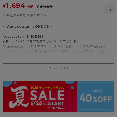
1,694
- 着圧タイツ
- 長袖（七分袖以上）
返品・交換について
¥
2,420
¥
みんなの、みんなの。
（税込）
ソックス・靴下
- タンクトップ
お問い合わせについて
お気に入り総登録人数：1人
CLINICAL
レギンス・スパッツ
- カップ付きインナー
ハイジュニ
～ Aquascutum LONDON ～
Aquascutum SINCE 1851
英国・ロンドン発祥の老舗ファッションブランド。
“Aquascutum（アクアスキュータム）”とは、ラテン語の“aqua－
水”と“scutum－盾”を組み合わせた「防水」という意味をもつ造語。
産業革命の時代、雨の多い英国特有の気候でも羽織れるコートを、と考え
たのがブランドの起源です。
ブランドの象徴である「クラブチェック」や「クレスト－紋章」を筆頭
に、洗練された英国の世界観をレッグウェアにも落とし込みました。
世界中で愛され、継承されていく伝統と誇りをお届けします。
商品紹介
レギンス 10分丈
柔らかく肌あたりが優しいレギンス。
静電気防止加工、抗菌防臭、吸汗加工を施してあるので、一日中快適に過
ごせます。
どんなシーンにも合わせやすいシンプルなデザイン。