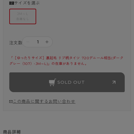
サイズを選ぶ
JM～L
在庫なし
－
＋
注文数
「［ゆったりサイズ］裏起毛 リブ柄タイツ  720デニール相当(ダーク
グレー（107）-JM～L)」の在庫がありません。
SOLD OUT
この商品に関するお問い合わせ
商品詳細