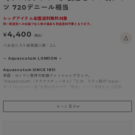
- 着圧タイツ
ツ 720デニール相当
- 長袖（七分袖以上）
返品・交換について
みんなの、みんなの。
ソックス・靴下
- タンクトップ
お問い合わせについて
レッグアイテム全国送料無料対象
CLINICAL
同一配送先へのお届けなら他の商品も別途送料不要となります。
レギンス・スパッツ
- カップ付きインナー
ハイジュニ
4,400
¥
（税込）
お気に入り総登録人数：2人
～ Aquascutum LONDON ～
Aquascutum SINCE 1851
英国・ロンドン発祥の老舗ファッションブランド。
“Aquascutum（アクアスキュータム）”とは、ラテン語の“aqua－
水”と“scutum－盾”を組み合わせた「防水」という意味をもつ造語。
産業革命の時代、雨の多い英国特有の気候でも羽織れるコートを、と考え
たのがブランドの起源です。
ブランドの象徴である「クラブチェック」や「クレスト－紋章」を筆頭
に、洗練された英国の世界観をレッグウェアにも落とし込みました。
世界中で愛され、継承されていく伝統と誇りをお届けします。
<商品紹介>
【ゆったりサイズ】裏起毛 リブ柄タイツ 720デニール相当