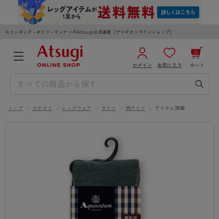
ストッキング・タイツ・インナーのAtsugi公式通販［アツギオンラインショップ］
0
ログイン
お気に入り
カート
3,980円以上のご購入で送料無料
¥0
合計
全国一律330円でお届けします（沖縄県以外）
トップ
カテゴリ
レッグウェア
タイツ
柄タイツ
アイテム詳細
カートを見る
ログイン／新規会員登録
WOMEN
MEN
KIDS