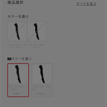
商品選択
ふんわりとしたはき心地で脚元をしっかりと暖めてくれる裏起毛タイツ。
すべてを見る
縦に細いリブラインが入っているので、厚手タイツでもすっきりとした印
象に。
カラーを選ぶ
控え目なデザインでオフィスシーンでもはきやすく、真冬のレジャーなど
長時間の外出時にも活躍します。
通常のMLサイズよりもヒップまわりにゆとりをもたせたサイズ設計で、
前後マチのおかげで腰回りまでしっかり包んでフィットします。
長さは通常のMLサイズと同じなので、少しゆったり履きたい方やお腹周
りの締め付けが苦手な方にもおすすめです。
ダークグレー（10
ブラック（480）
7）-JM～L
-JM～L
※JM-Lサイズ(身長:150～165㎝/ヒップ:95～113㎝)
・ずれにくく動きにしっかりフィットする前後マチ付
・前後がわかりやすいバックマーク付
カラーを選ぶ
★ゆったりサイズ 裏起毛リブ柄レギンス（品番BAQ3731）はこちら
ダークグレー
ブラック（48
（107）
0）
在庫なし
在庫なし