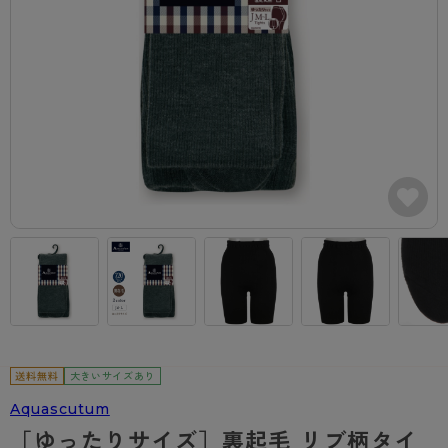
カテゴリから探す
レッグウェア
レッグウエア
レッグウエア
ストッキング
ソックス・靴下
タイツ
ブランドから探す
インナーウェア
インナーウエア
インナーウエア
- 無地ストッキング
クルー・レギュラー丈ソックス
ソックス・靴下
ブラジャー
メンズパンツ
ブラジャー
AZGI
ライフスタイルウェア
ライフスタイルウェア
- 柄ストッキング
スニーカー丈・くるぶし丈ソックス
クルー・レギュラー丈ソックス
商品選びのお手伝い
- ノンワイヤーブラ
ボクサー
ノンワイヤーブラ
ボトムス
ボトムス
アスティーグ
- ショート丈ストッキング
ハイソックス
スニーカー丈・くるぶし丈ソックス
- ワイヤーブラ
トランクス
ワイヤーブラ
トップス
トップス
お悩み別ガードル
クリアビューティアクティブ
ブラジャー特集
ご利用ガイド
- 着圧ストッキング
ハイソックス
- ブラトップ
Tバック・ビキニ
スポーツブラ
ルームウェア・パジャマ
ルームウェア・パジャマ
スゴスト
私に似合う、ストッキング選び
タイツの選び方
- パンティ部レスストッキング
スクールソックス
ショーツ
肌着・インナー
ショーツ
はじめての方へ
アクティブ・スポーツ
フェイクタイツ
タイツ
- レギュラーショーツ
レギュラーショーツ
よくある質問（FAQ）
- スポーツブラ
hotto comfort
- 無地タイツ
- サニタリーショーツ
サニタリーショーツ
サイズ表
- スポーツトップス
Atsugi COLORS
大きいサイズあり
- 柄タイツ
- ガードル・補正ショーツ
ボクサー
お支払い方法について
- スポーツボトムス
BT
Aquascutum
- ひざ下丈タイツ
肌着・インナー
配送方法について
雑貨・小物
スクールタイム
［ゆったりサイズ］裏起毛 リブ柄タイ