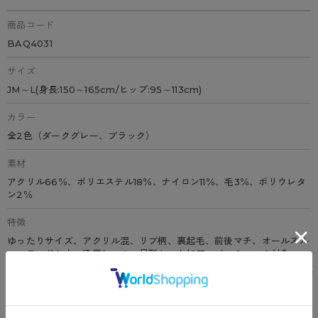
商品コード
BAQ4031
サイズ
JM～L(身長:150～165cm/ヒップ:95～113cm)
カラー
全2色（ダークグレー、ブラック）
素材
アクリル66％、ポリエステル18％、ナイロン11％、毛3％、ポリウレタ
ン2％
特徴
ゆったりサイズ、アクリル混、リブ柄、裏起毛、前後マチ、オールスル
ー、ヌードトウ、通常ヒール、足型セット加工、バックマーク付き
原産国
日本