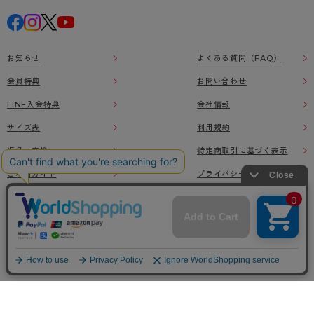
お知らせ
よくある質問（FAQ）
会員特典
お問い合わせ
LINE入会特典
会社情報
サイズ表
利用規約
返品・交換
特定商取引に基づく表示
ご利用ガイド
プライバシーポリシー
レビューについて
本ウェブサイト上に掲載されている画像、イラストなどの著作物の全部または一部をアツ
ギオンラインショップの了承なく無断で使用、複製することを禁じます。
© Atsugi Co.,Ltd All RIGHTS RESERVED.