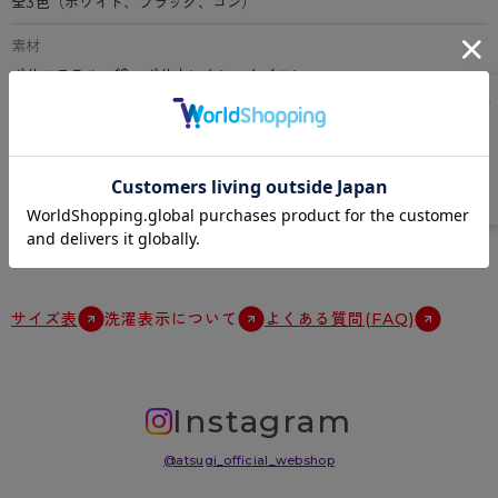
全3色（ホワイト、ブラック、コン）
素材
ポリエステル、綿、ポリウレタン、ナイロン
特徴
スニーカー丈、綿混、スクール用ソックス、足底サポーティ、Yトウ、
Yヒール、つま先・かかと補強、抗菌防臭加工、足型セット加工
原産国
中国
サイズ表
洗濯表示について
よくある質問(FAQ)
Instagram
@atsugi_official_webshop