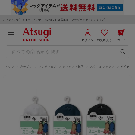
ストッキング・タイツ・インナーのAtsugi公式通販［アツギオンラインショップ］
0
ログイン
お気に入り
カート
3,980円以上のご購入で送料無料
¥0
合計
全国一律330円でお届けします（沖縄県以外）
トップ
カテゴリ
レッグウェア
ソックス・靴下
スクールソックス
アイテム
カートを見る
ログイン／新規会員登録
WOMEN
MEN
KIDS