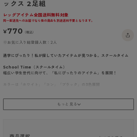
ックス 2足組
- 着圧タイツ
- 長袖（七分袖以上）
返品・交換について
みんなの、みんなの。
レッグアイテム全国送料無料対象
ソックス・靴下
- タンクトップ
お問い合わせについて
CLINICAL
同一配送先へのお届けなら他の商品も別途送料不要となります。
レギンス・スパッツ
770
- カップ付きインナー
ハイジュニ
¥
（税込）
お気に入り総登録人数：2人
通学にぴったり！私が探していたアイテムが見つかる。スクールタイム
School Time（スクールタイム）
幅広い学生世代に向けて、「私にぴったりのアイテム」を展開！
カラーは「ホワイト」「コン」「ブラック」の3色展開
スクール用ソックスとして使いやすいカラーの無地ソックスです。学校で
使いやすいシンプルなデザイン。
校則で柄ありが禁止のときは、このスクールソックスがおすすめです。
スポーツソックスにも！
清潔を保つ「抗菌防臭」付き。また、動いても靴下がずり落ちにくいの
で、よく動くときにおすすめ。
商品選択
サポーティ スニーカー丈