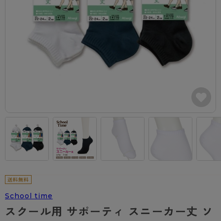
カテゴリから探す
レッグウェア
レッグウエア
レッグウエア
ストッキング
ソックス・靴下
タイツ
ブランドから探す
インナーウェア
インナーウエア
インナーウエア
- 無地ストッキング
クルー・レギュラー丈ソックス
ソックス・靴下
ブラジャー
メンズパンツ
ブラジャー
AZGI
ライフスタイルウェア
ライフスタイルウェア
- 柄ストッキング
スニーカー丈・くるぶし丈ソックス
クルー・レギュラー丈ソックス
商品選びのお手伝い
- ノンワイヤーブラ
ボクサー
ノンワイヤーブラ
ボトムス
ボトムス
アスティーグ
- ショート丈ストッキング
ハイソックス
スニーカー丈・くるぶし丈ソックス
- ワイヤーブラ
トランクス
ワイヤーブラ
トップス
トップス
お悩み別ガードル
クリアビューティアクティブ
ブラジャー特集
ご利用ガイド
- 着圧ストッキング
ハイソックス
- ブラトップ
Tバック・ビキニ
スポーツブラ
ルームウェア・パジャマ
ルームウェア・パジャマ
スゴスト
私に似合う、ストッキング選び
タイツの選び方
- パンティ部レスストッキング
スクールソックス
ショーツ
肌着・インナー
ショーツ
はじめての方へ
アクティブ・スポーツ
フェイクタイツ
タイツ
- レギュラーショーツ
レギュラーショーツ
よくある質問（FAQ）
- スポーツブラ
hotto comfort
- 無地タイツ
- サニタリーショーツ
サニタリーショーツ
サイズ表
- スポーツトップス
Atsugi COLORS
- 柄タイツ
- ガードル・補正ショーツ
ボクサー
お支払い方法について
- スポーツボトムス
School time
BT
スクール用 サポーティ スニーカー丈 ソ
- ひざ下丈タイツ
肌着・インナー
配送方法について
雑貨・小物
スクールタイム