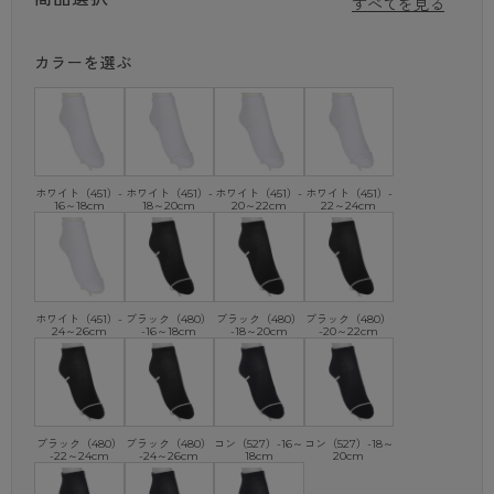
すべてを見る
2足組で便利！
スニーカーに合わせて履くのに、ちょうど良い丈のソックス。
カラーを選ぶ
「つま先・かかと補強」を施しており、丈夫で長持ち！
・綿混
・足底サポーティ
・Yトウ
・Yヒール
・つま先・かかと補強
ホワイト（451）-
ホワイト（451）-
ホワイト（451）-
ホワイト（451）-
16～18cm
18～20cm
20～22cm
22～24cm
・抗菌防臭加工
ホワイト（451）-
ブラック（480）
ブラック（480）
ブラック（480）
24～26cm
-16～18cm
-18～20cm
-20～22cm
ブラック（480）
ブラック（480）
コン（527）-16～
コン（527）-18～
-22～24cm
-24～26cm
18cm
20cm