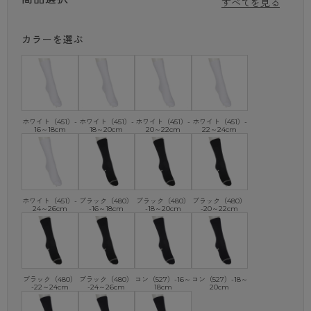
すべてを見る
クルー丈ソックス
★丈夫さ30％UP！★（当社比）
カラーを選ぶ
2足組で便利！
やや短めで落ち着いた印象のクルー丈リブ編みソックス。
「つま先・かかと補強」を施しており、丈夫で長持ち！
・綿混
・2×1 リブ
・レッグサポーティ
ホワイト（451）-
ホワイト（451）-
ホワイト（451）-
ホワイト（451）-
16～18cm
18～20cm
20～22cm
22～24cm
・つま先・かかと補強
・抗菌防臭加工
ホワイト（451）-
ブラック（480）
ブラック（480）
ブラック（480）
24～26cm
-16～18cm
-18～20cm
-20～22cm
ブラック（480）
ブラック（480）
コン（527）-16～
コン（527）-18～
-22～24cm
-24～26cm
18cm
20cm