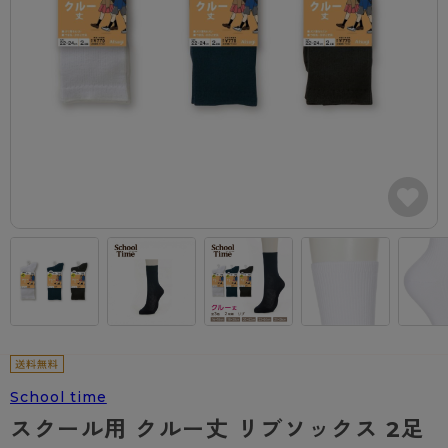
カテゴリから探す
レッグウェア
レッグウエア
レッグウエア
ストッキング
ソックス・靴下
タイツ
ブランドから探す
インナーウェア
インナーウエア
インナーウエア
- 無地ストッキング
クルー・レギュラー丈ソックス
ソックス・靴下
ブラジャー
メンズパンツ
ブラジャー
AZGI
ライフスタイルウェア
ライフスタイルウェア
- 柄ストッキング
スニーカー丈・くるぶし丈ソックス
クルー・レギュラー丈ソックス
商品選びのお手伝い
- ノンワイヤーブラ
ボクサー
ノンワイヤーブラ
ボトムス
ボトムス
アスティーグ
- ショート丈ストッキング
ハイソックス
スニーカー丈・くるぶし丈ソックス
- ワイヤーブラ
トランクス
ワイヤーブラ
トップス
トップス
お悩み別ガードル
クリアビューティアクティブ
ブラジャー特集
ご利用ガイド
- 着圧ストッキング
ハイソックス
- ブラトップ
Tバック・ビキニ
スポーツブラ
ルームウェア・パジャマ
ルームウェア・パジャマ
スゴスト
私に似合う、ストッキング選び
タイツの選び方
- パンティ部レスストッキング
スクールソックス
ショーツ
肌着・インナー
ショーツ
はじめての方へ
アクティブ・スポーツ
フェイクタイツ
タイツ
- レギュラーショーツ
レギュラーショーツ
よくある質問（FAQ）
- スポーツブラ
hotto comfort
- 無地タイツ
- サニタリーショーツ
サニタリーショーツ
サイズ表
- スポーツトップス
Atsugi COLORS
- 柄タイツ
- ガードル・補正ショーツ
ボクサー
お支払い方法について
- スポーツボトムス
School time
BT
スクール用 クルー丈 リブソックス 2足
- ひざ下丈タイツ
肌着・インナー
配送方法について
雑貨・小物
スクールタイム