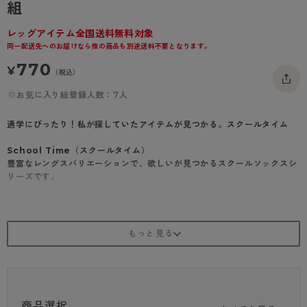
組
- 着圧タイツ
- 長袖（七分袖以上）
返品・交換について
みんなの、みんなの。
レッグアイテム全国送料無料対象
ソックス・靴下
- タンクトップ
お問い合わせについて
CLINICAL
同一配送先へのお届けなら他の商品も別途送料不要となります。
レギンス・スパッツ
770
- カップ付きインナー
ハイジュニ
¥
（税込）
お気に入り総登録人数：7人
通学にぴったり！私が探していたアイテムが見つかる。スクールタイム
School Time（スクールタイム）
豊富なレングスバリエーションで、欲しいが見つかるスクールソックスシ
リーズです。
カラーは「ホワイト」「コン」「ブラック」の3色展開
スクール用ソックスとして使いやすいカラーの無地ソックスです。学校で
使いやすいシンプルなデザイン。
校則で柄ありが禁止のときは、このスクールソックスがおすすめです。
スポーツソックスにも！
清潔を保つ「抗菌防臭」付き。また、動いても靴下がずり落ちにくいの
で、よく動くときにおすすめ。
商品選択