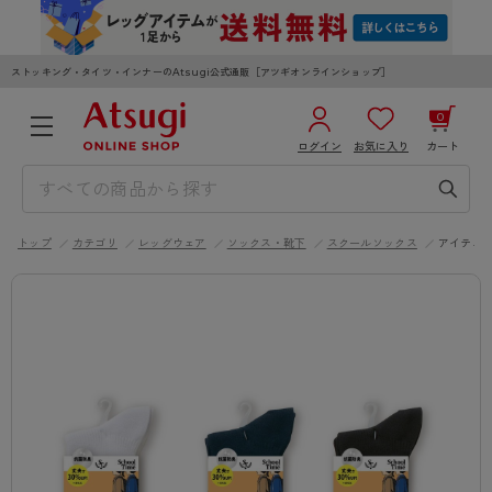
ストッキング・タイツ・インナーのAtsugi公式通販［アツギオンラインショップ］
0
ログイン
お気に入り
カート
3,980円以上のご購入で送料無料
¥0
合計
全国一律330円でお届けします（沖縄県以外）
トップ
カテゴリ
レッグウェア
ソックス・靴下
スクールソックス
アイテム
カートを見る
ログイン／新規会員登録
WOMEN
MEN
KIDS