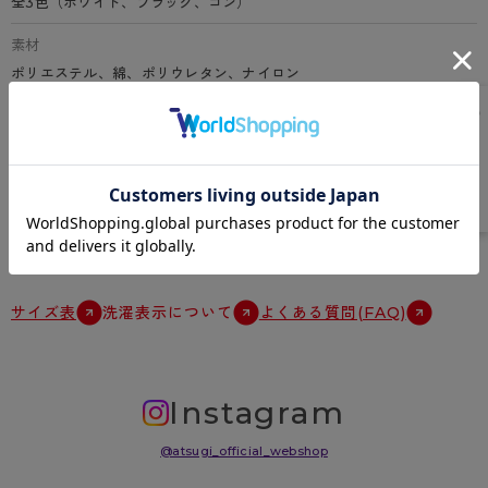
全3色（ホワイト、ブラック、コン）
素材
ポリエステル、綿、ポリウレタン、ナイロン
特徴
クルー丈、綿混、スクール用ソックス、2×1リブ、レッグサポーティ、
つま先・かかと補強、抗菌防臭加工、足型セット加工
原産国
中国
サイズ表
洗濯表示について
よくある質問(FAQ)
Instagram
@atsugi_official_webshop