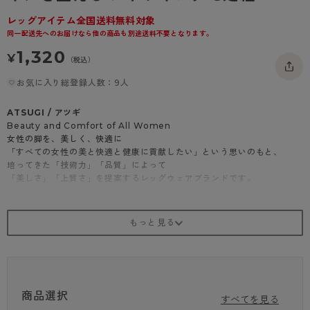
- 着圧タイツ
- 長袖（七分袖以上）
返品・交換について
みんなの、みんなの。
レッグアイテム全国送料無料対象
同一配送先へのお届けなら他の商品も別途送料不要となります。
ソックス・靴下
- タンクトップ
お問い合わせについて
CLINICAL
1,320
¥
（税込）
レギンス・スパッツ
- カップ付きインナー
ハイジュニ
お気に入り総登録人数：9人
ATSUGI / アツギ
Beauty and Comfort of All Women
女性の脚を、美しく、快適に
「すべての女性の美と快適と健康に貢献したい」という思いのもと、
培ってきた「技術力」「品質」によって
「美しさ」「上質さ」を提案するレッグウェアブランドです。
商品紹介
快適さと機能性を兼ね備えたストッキング。
パンティ部が立体編みで作られており、動きやすい着心地です。
また、静電気防止加工が施されているため、スカートやワンピースなどの
着用が快適に。
日常の様々なシーンで活躍するストッキングです。
商品選択
すべてを見る
・幅広ウエストテープ