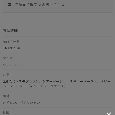
この商品に関するお問い合わせ
商品詳細
商品コード
FP12033P
サイズ
M～L、L～LL
カラー
全6色（コスモブラウン、シアーベージュ、スキニーベージュ、ベビー
ベージュ、ヌーディベージュ、ブラック）
素材
ナイロン、ポリウレタン
特徴