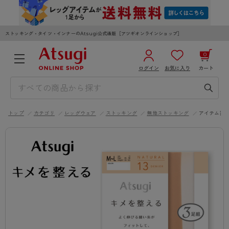
ストッキング・タイツ・インナーのAtsugi公式通販［アツギオンラインショップ］
0
ログイン
お気に入り
カート
3,980円以上のご購入で送料無料
¥0
合計
全国一律330円でお届けします（沖縄県以外）
トップ
カテゴリ
レッグウェア
ストッキング
無地ストッキング
アイテム詳
カートを見る
ログイン／新規会員登録
WOMEN
MEN
KIDS