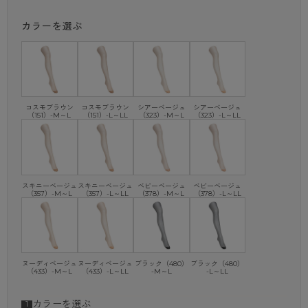
・パンティ部立体編み
・補強トウ
カラーを選ぶ
・静電気防止加工
・バックマーク付
※商品画像はできる限り実物の色に近づけるよう調整しておりますが、
ご覧になる環境（PCのモニタ設定やスマホ画面シール等）により
実物と色味が異なる場合がございます。
コスモブラウン
コスモブラウン
シアーベージュ
シアーベージュ
（151）-M～L
（151）-L～LL
（323）-M～L
（323）-L～LL
スキニーベージュ
スキニーベージュ
ベビーベージュ
ベビーベージュ
（357）-M～L
（357）-L～LL
（378）-M～L
（378）-L～LL
ヌーディベージュ
ヌーディベージュ
ブラック（480）
ブラック（480）
（433）-M～L
（433）-L～LL
-M～L
-L～LL
カラーを選ぶ