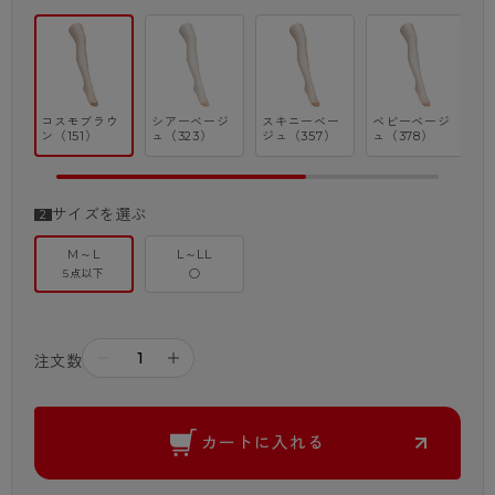
コスモブラウ
シアーベージ
スキニーベー
ベビーベージ
ン（151）
ュ（323）
ジュ（357）
ュ（378）
ジ
サイズを選ぶ
M～L
L～LL
5点以下
○
－
＋
注文数
カートに入れる