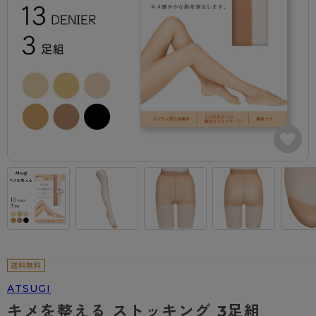
カテゴリから探す
レッグウェア
レッグウエア
レッグウエア
ストッキング
ソックス・靴下
タイツ
ブランドから探す
インナーウェア
インナーウエア
インナーウエア
- 無地ストッキング
クルー・レギュラー丈ソックス
ソックス・靴下
ブラジャー
メンズパンツ
ブラジャー
AZGI
ライフスタイルウェア
ライフスタイルウェア
- 柄ストッキング
スニーカー丈・くるぶし丈ソックス
クルー・レギュラー丈ソックス
商品選びのお手伝い
- ノンワイヤーブラ
ボクサー
ノンワイヤーブラ
ボトムス
ボトムス
アスティーグ
- ショート丈ストッキング
ハイソックス
スニーカー丈・くるぶし丈ソックス
- ワイヤーブラ
トランクス
ワイヤーブラ
トップス
トップス
お悩み別ガードル
クリアビューティアクティブ
ブラジャー特集
ご利用ガイド
- 着圧ストッキング
ハイソックス
- ブラトップ
Tバック・ビキニ
スポーツブラ
ルームウェア・パジャマ
ルームウェア・パジャマ
スゴスト
私に似合う、ストッキング選び
タイツの選び方
- パンティ部レスストッキング
スクールソックス
ショーツ
肌着・インナー
ショーツ
はじめての方へ
アクティブ・スポーツ
フェイクタイツ
タイツ
- レギュラーショーツ
レギュラーショーツ
よくある質問（FAQ）
- スポーツブラ
hotto comfort
- 無地タイツ
- サニタリーショーツ
サニタリーショーツ
サイズ表
- スポーツトップス
Atsugi COLORS
- 柄タイツ
- ガードル・補正ショーツ
ボクサー
お支払い方法について
- スポーツボトムス
BT
ATSUGI
- ひざ下丈タイツ
肌着・インナー
配送方法について
雑貨・小物
スクールタイム
キメを整える ストッキング 3足組