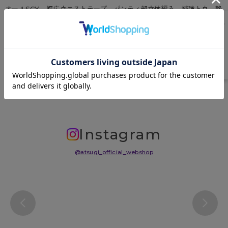
オールSCY、幅広ウエストテープ、パンティ部立体編み、補強トウ、静
電気防止加工、足型セット加工、バックマーク付
原産国
中国
サイズ表
洗濯表示について
よくある質問(FAQ)
Instagram
@atsugi_official_webshop