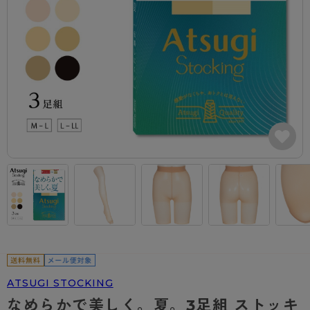
カテゴリから探す
レッグウェア
レッグウエア
レッグウエア
ストッキング
ソックス・靴下
タイツ
ブランドから探す
インナーウェア
インナーウエア
インナーウエア
- 無地ストッキング
クルー・レギュラー丈ソックス
ソックス・靴下
ブラジャー
メンズパンツ
ブラジャー
AZGI
ライフスタイルウェア
ライフスタイルウェア
- 柄ストッキング
スニーカー丈・くるぶし丈ソックス
クルー・レギュラー丈ソックス
商品選びのお手伝い
- ノンワイヤーブラ
ボクサー
ノンワイヤーブラ
ボトムス
ボトムス
アスティーグ
- ショート丈ストッキング
ハイソックス
スニーカー丈・くるぶし丈ソックス
- ワイヤーブラ
トランクス
ワイヤーブラ
トップス
トップス
お悩み別ガードル
クリアビューティアクティブ
ブラジャー特集
ご利用ガイド
- 着圧ストッキング
ハイソックス
- ブラトップ
Tバック・ビキニ
スポーツブラ
ルームウェア・パジャマ
ルームウェア・パジャマ
スゴスト
私に似合う、ストッキング選び
タイツの選び方
- パンティ部レスストッキング
スクールソックス
ショーツ
肌着・インナー
ショーツ
はじめての方へ
アクティブ・スポーツ
フェイクタイツ
タイツ
- レギュラーショーツ
レギュラーショーツ
よくある質問（FAQ）
- スポーツブラ
hotto comfort
- 無地タイツ
- サニタリーショーツ
サニタリーショーツ
サイズ表
- スポーツトップス
Atsugi COLORS
- 柄タイツ
- ガードル・補正ショーツ
ボクサー
お支払い方法について
- スポーツボトムス
BT
ATSUGI STOCKING
- ひざ下丈タイツ
肌着・インナー
配送方法について
雑貨・小物
スクールタイム
なめらかで美しく。夏。3足組 ストッキ