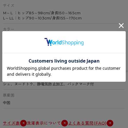
サイズ
M～L ：ヒップ85～98cm/身長150～165cm
L～LL：ヒップ90～103cm/身長155～170cm
カラー
全6色（コスモブラウン、シアーベージュ、スキニーベージュ、ベビー
ベージュ、ヌーディベージュ、ブラック）
素材
ナイロン、ポリウレタン
特徴
3足組、サマー、伝線しにくい、快適ウエストテープ、パンティ部メッ
シュ、ヌードトウ、静電気防止加工、バックマーク付
原産国
中国
サイズ表
洗濯表示について
よくある質問(FAQ)