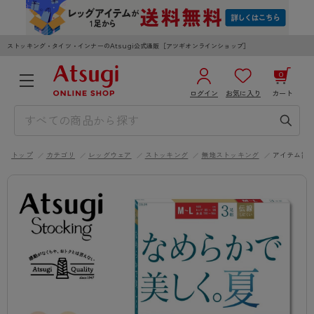
ストッキング・タイツ・インナーのAtsugi公式通販［アツギオンラインショップ］
0
ログイン
お気に入り
カート
3,980円以上のご購入で送料無料
¥0
合計
全国一律330円でお届けします（沖縄県以外）
トップ
カテゴリ
レッグウェア
ストッキング
無地ストッキング
アイテム詳
カートを見る
ログイン／新規会員登録
WOMEN
MEN
KIDS