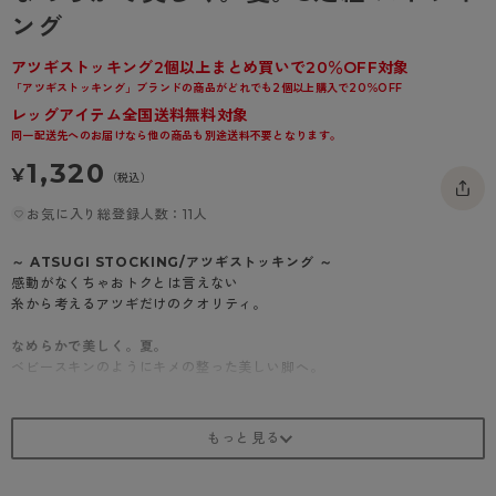
- 着圧タイツ
ング
- 長袖（七分袖以上）
返品・交換について
みんなの、みんなの。
ソックス・靴下
- タンクトップ
お問い合わせについて
アツギストッキング2個以上まとめ買いで20％OFF対象
CLINICAL
「アツギストッキング」ブランドの商品がどれでも2個以上購入で20％OFF
レギンス・スパッツ
- カップ付きインナー
ハイジュニ
レッグアイテム全国送料無料対象
同一配送先へのお届けなら他の商品も別途送料不要となります。
1,320
¥
（税込）
お気に入り総登録人数：11人
～ ATSUGI STOCKING/アツギストッキング ～
感動がなくちゃおトクとは言えない
糸から考えるアツギだけのクオリティ。
なめらかで美しく。夏。
ベビースキンのようにキメの整った美しい脚へ。
1.なめらかな肌触り
横シマが出にくくなめらかな肌触りが特徴のゾッキ編みストッキング。
気になるくすみや色むらをカバーして、キメの整った美しい脚を演出しま
す。