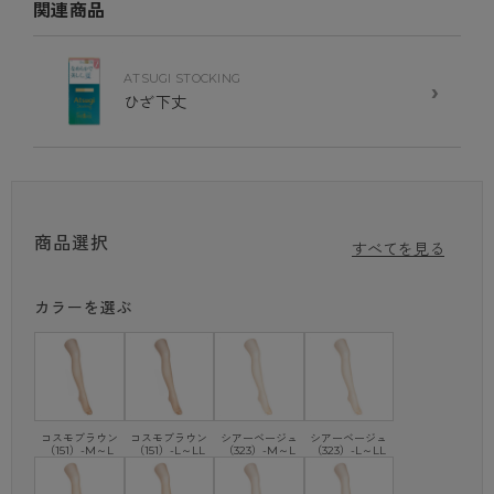
関連商品
2.快適なはき心地
ウエストテープがよく伸びておなかに食い込みにくい。
締め付け感を軽減することで快適なはき心地を実現。
ATSUGI STOCKING
衣類がまとわりつきにくい静電気防止加工も施しました。
›
ひざ下丈
つま先まで美しいヌードトウで、オープントウのサンダルやパンプスに合
わせても。
3.暑い夏でも爽やかに
パンティ部はメッシュ編みなので、熱がこもりにくく快適です。
※ 静電気防止効果は、洗濯により徐々に低下します。
商品選択
すべてを見る
カラーを選ぶ
コスモブラウン
コスモブラウン
シアーベージュ
シアーベージュ
（151）-M～L
（151）-L～LL
（323）-M～L
（323）-L～LL