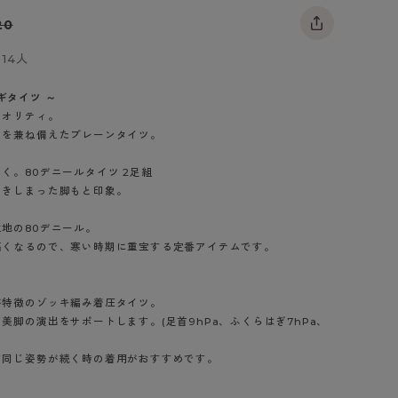
BT
20
14人
ハイジュニ
ツギタイツ ～
ブランド一覧へ
クオリティ。
さを兼ね備えたプレーンタイツ。
く。80デニールタイツ 2足組
引きしまった脚もと印象。
カテゴリ一覧へ
地の80デニール。
高くなるので、寒い時期に重宝する定番アイテムです。
が特徴のゾッキ編み着圧タイツ。
美脚の演出をサポートします。(足首9hPa、ふくらはぎ7hPa、
ど同じ姿勢が続く時の着用がおすすめです。
ブラック（480）