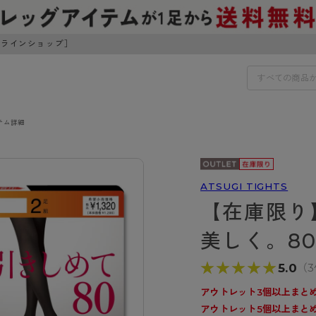
ンラインショップ］
テム詳細
IDS
30円でお届けします（沖縄県以外）
IDS
ATSUGI TIGHTS
【在庫限り
ェア
ライフスタイルウェア
ンドから探す
商品選びのお手伝い
美しく。8
ボトムス
イヤーブラ
トップス
★★★★★
★★★★★
5.0
（
I
お悩み別ガードル
ブラ
ルームウェア・パジャマ
アスティーグ
クリアビューティアクティ
ティーグ
ブラジャー特集
アウトレット3個以上まとめ
プ
アクティブ・スポーツ
アウトレット5個以上まとめ
アビューティアクティブ
私に似合う、ストッキング選