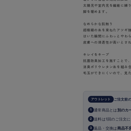
ショーツ
太陽光や室内光を繊維に練
脚を暖めます。
なめらかな肌触り
超極細の糸を束ねたアツギ
はいた瞬間にふわっとやわ
皮膚への浸透性が高いとさ
キレイをキープ
抗菌防臭加工を施すことで
消臭ポリウレタン糸を組み
毛玉ができにくいので、見
アウトレット
ご注文前
通常商品とは
別のカ
1
送料は1回のご注文に
2
返品・交換は
商品不
3