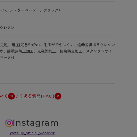
ール、シェリーベージュ、ブラック）
ウレタン
2足組、着圧(足首9hPa)、毛玉ができにくい、遠赤消臭ポリウレタン
ウ、静電気防止加工、光発熱加工、抗菌防臭加工、スクワランオイ
マーク付
いて
よくある質問(FAQ)
Instagram
@atsugi_official_webshop