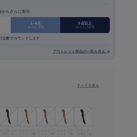
格からさらに割引
3-4点
5点以上
さらに5%
さらに10%
計点数でカウントします
アウトレット商品の一覧を見る →
すべてを見る
チャコール
シェリーベ
シェリーベ
シェリーベ
ブラック
（110）-L～
ージュ（38
ージュ（38
ージュ（38
（480）-S