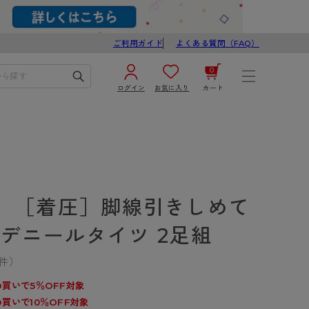
ご利用ガイド
よくある質問（FAQ）
0
ログイン
お気に入り
カート
¥0
合計
ログイン／新規会員登録
カートを見る
】［着圧］脚線引きしめて
0デニールタイツ 2足組
3件）
ブ
スゴスト
買いで5％OFF対象
買いで10％OFF対象
び