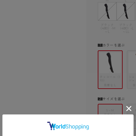
M
L
ブラック
ブラック
（480）-M
（480）-L
～L
～LL
カラーを選ぶ
チャコール（1
シェ
10）
ジュ
在庫なし
在
サイズを選ぶ
S～M
在庫なし
在
－
注文数