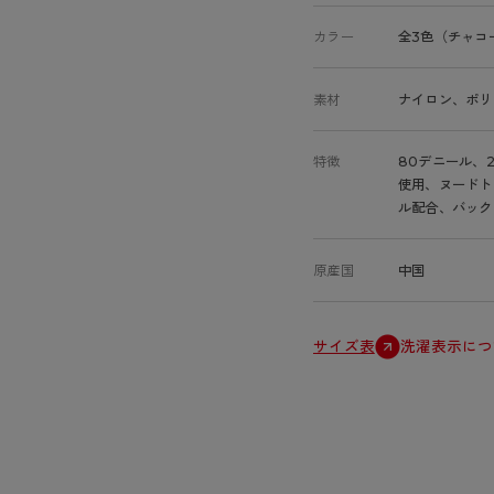
カラー
全3色（チャコ
素材
ナイロン、ポリ
特徴
80デニール、
使用、ヌードト
ル配合、バック
原産国
中国
サイズ表
洗濯表示につ