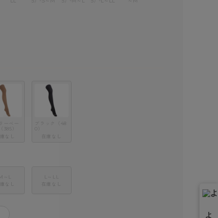
LL
5）-S～M
5）-M～L
5）-L～LL
～M
リーベー
ブラック（48
（385）
0）
庫なし
在庫なし
M～L
L～LL
庫なし
在庫なし
＋