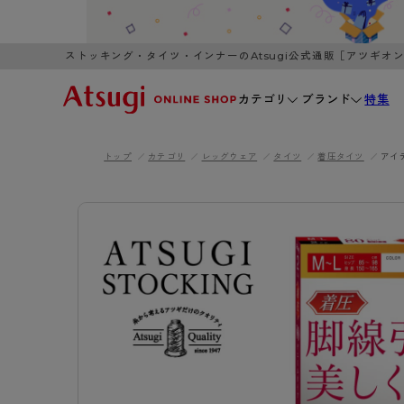
ストッキング・タイツ・インナーのAtsugi公式通販［アツギオ
カテゴリ
ブランド
特集
トップ
カテゴリ
レッグウェア
タイツ
着圧タイツ
アイ
WOMEN
MEN
K
3,980円以上のご購入で送料無料
全国一律3
ブランドから探す
WOMEN
MEN
K
カテゴリから探す
レッグウェア
インナーウ
カテゴリから探す
ブラ
ストッキング
ブラジャー
- 無地ストッキング
- ノンワ
レッグウェア
AZG
- 柄ストッキング
- ワイヤー
ストッキング
AZGI
アス
インナーウェア
- ショート丈ストッキング
- ブラトッ
- 無地ストッキング
クリ
ブラジャー
ライフスタイルウェア