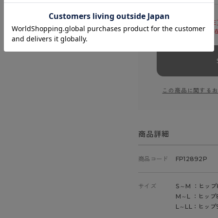
「【在庫限り】［着圧
ル（110）-S～M)」
この商品に関する
商品詳細
商品コード
FP12892P
サイズ
S～M ：ヒップ8
M～L ：ヒップ8
L～LL：ヒップ9