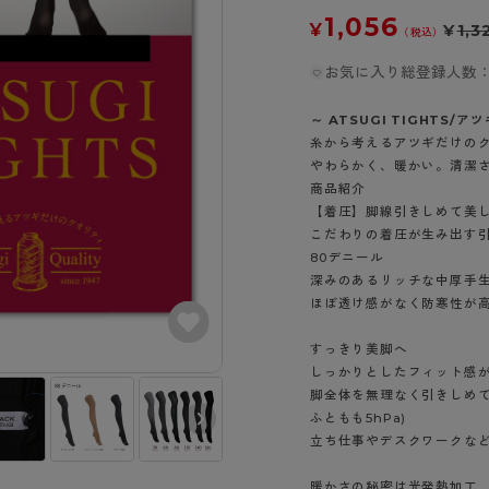
- スポーツブラ
hotto comfort
Atsugi COLORS
スト
タイツの選び方
1,056
¥
¥
1,3
ラーショーツ
- スポーツトップス
（税込）
イクタイツ
リーショーツ
- スポーツボトムス
お気に入り総登録人数：
みんなの、みんなの。
CLINICAL
o comfort
ル・補正ショーツ
雑貨・小物
ご利用ガイド
gi COLORS
～ ATSUGI TIGHTS/ア
ナー
糸から考えるアツギだけの
七分袖以上）
やわらかく、暖かい。清潔
はじめての方へ
ールタイム
ップ
商品紹介
よくある質問（FAQ）
なの、みんなの。
【着圧】脚線引きしめて美し
付きインナー
サイズ表
こだわりの着圧が生み出す
ICAL
80デニール
お支払い方法について
ジュニ
深みのあるリッチな中厚手生
エア
エア
ライフスタイルウェア
配送方法について
ほぼ透け感がなく防寒性が
ブランド一覧へ
ツ
ボトムス
返品・交換について
ーブラ
トップス
すっきり美脚へ
お問い合わせについて
しっかりとしたフィット感
ラ
ルームウェア・パジャマ
脚全体を無理なく引きしめて
ビキニ
ラ
ふともも5hPa)
ナー
立ち仕事やデスクワークな
ショーツ
チャコール（11
シェリーベージ
暖かさの秘密は光発熱加工
0）
ュ（385）