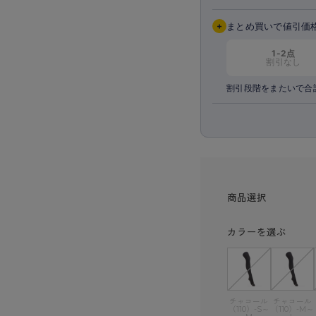
+
まとめ買いで値引価
1-2点
割引なし
割引段階をまたいで合
商品選択
カラーを選ぶ
チャコール
チャコール
（110）-S～
（110）-M～