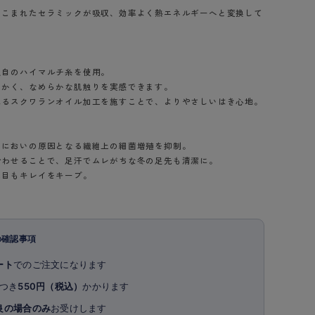
りこまれたセラミックが吸収、効率よく熱エネルギーへと変換して
独自のハイマルチ糸を使用。
らかく、なめらかな肌触りを実感できます。
れるスクワランオイル加工を施すことで、よりやさしいはき心地。
、においの原因となる繊維上の細菌増殖を抑制。
合わせることで、足汗でムレがちな冬の足先も清潔に。
た目もキレイをキープ。
の確認事項
ート
でのご注文になります
つき
550円（税込）
かかります
良の場合のみ
お受けします