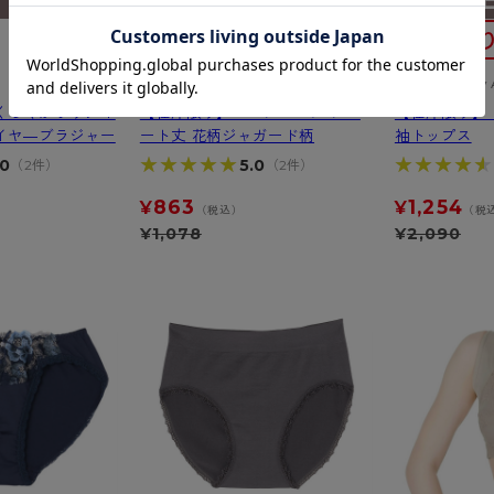
SLATTY
Clear Beauty 
くらくかぶりタイ
【在庫限り】ヘムショーツ ショ
【在庫限り】
イヤ―ブラジャー
ート丈 花柄ジャガード柄
袖トップス
★★★★★
★★★★★
★★★★★
★★★★★
.0
5.0
（2件）
（2件）
863
1,254
¥
¥
）
（税込）
（税
¥
1,078
¥
2,090