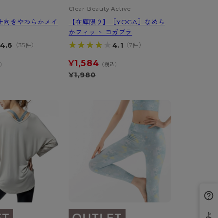
Clear Beauty Active
上向きやわらかメイ
【在庫限り】［YOGA］なめら
かフィット ヨガブラ
★★★★★
★★★★★
4.6
4.1
（35件）
（7件）
1,584
¥
込）
（税込）
¥
1,980