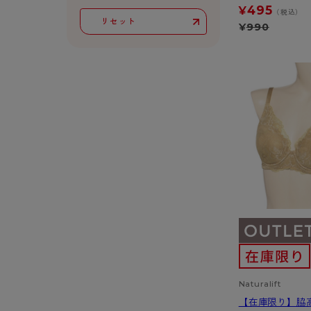
スクールソックス
レギュラー
495
¥
（税込）
リセット
サニタリー
¥
990
ボクサー
Naturalift
【在庫限り】脇