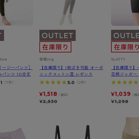
tive
快眠ing
SLATTY
イージーパンツ］
【在庫限り】1枚ばき可能 オーガ
【在庫限り】
パンツ 10分丈
ニックコットン混 レギンス
花柄ジャガー
★★★★★
★★★★★
★★★★★
★★★★★
.1
5.0
（7件）
（2件）
1,518
1,039
¥
¥
（税込）
（税
¥
2,530
¥
1,298