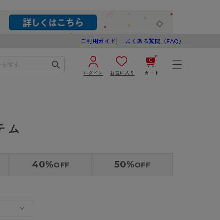
ご利用ガイド
よくある質問（FAQ）
0
ログイン
お気に入り
カート
¥0
合計
ログイン／新規会員登録
テム
カートを見る
40%
50%
OFF
OFF
ブ
スゴスト