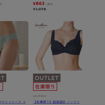
863
¥
込）
（税込）
¥
1,078
La chere
フロントレース コ
【在庫限り】脇高設計 ノンワイ