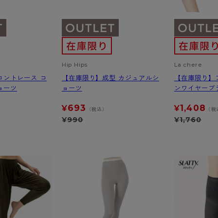
Hip Hips
La chere
ロントレース コ
【在庫限り】成型 カジュアルシ
【在庫限り】
ョーツ
ョーツ
ンワイヤーブ
693
1,408
¥
¥
（税込）
（税
¥
990
¥
1,760