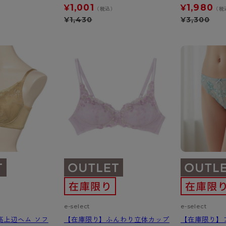
ショーツ
1,001
1,980
¥
¥
（税込）
（税
ショーツ
¥
1,430
¥
3,300
e-select
e-select
高上辺ヘム ソフ
【在庫限り】ふんわり立体カップ
【在庫限り】