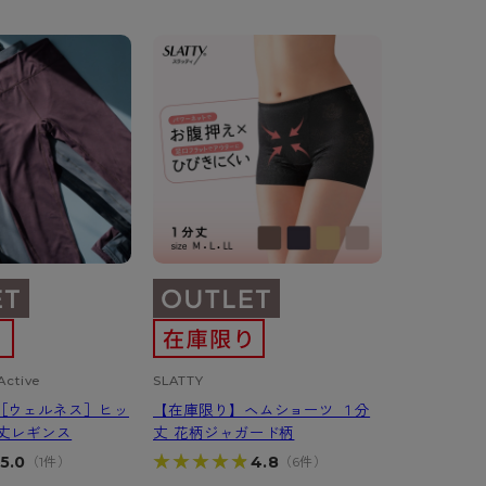
び
BT
ハイジュニ
ブランド一覧へ
カテゴリ一覧へ
Active
SLATTY
［ウェルネス］ヒッ
【在庫限り】ヘムショーツ １分
分丈レギンス
丈 花柄ジャガード柄
★★★★★
★★★★★
5.0
4.8
（1件）
（6件）