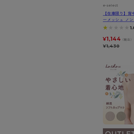
e-select
【在庫限り】背
ーメッシュ ノ
ャー
★★★★★
★★★★★
1.
1,144
¥
（税込）
¥
1,430