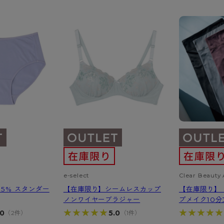
アビューティアクティブ
私に似合う、ストッキング選
- スポーツブラ
hotto comfort
Atsugi COLORS
スト
タイツの選び方
ラーショーツ
- スポーツトップス
イクタイツ
リーショーツ
- スポーツボトムス
みんなの、みんなの。
CLINICAL
o comfort
ル・補正ショーツ
雑貨・小物
ご利用ガイド
gi COLORS
ナー
七分袖以上）
はじめての方へ
ールタイム
ップ
よくある質問（FAQ）
なの、みんなの。
付きインナー
サイズ表
ICAL
お支払い方法について
ジュニ
エア
エア
ライフスタイルウェア
配送方法について
ブランド一覧へ
ツ
ボトムス
返品・交換について
ーブラ
トップス
お問い合わせについて
e-select
Clear Beauty 
ラ
ルームウェア・パジャマ
5% スタンダー
【在庫限り】シームレスカップ
【在庫限り】
ビキニ
ラ
ノンワイヤーブラジャー
プメイク10
★★★★★
★★★★★
★★★★★
★★★★★
.0
5.0
ナー
（2件）
（1件）