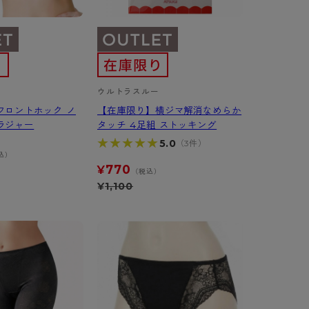
ウルトラスルー
フロントホック ノ
【在庫限り】横ジマ解消なめらか
ラジャー
タッチ 4足組 ストッキング
★★★★★
★★★★★
5.0
（3件）
込）
770
¥
（税込）
¥
1,100