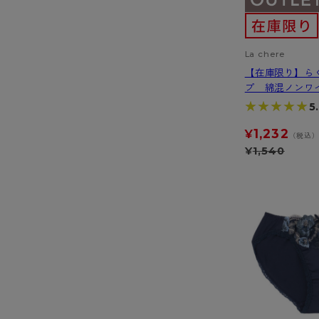
La chere
【在庫限り】ら
プ 綿混ノンワ
★★★★★
★★★★★
5
1,232
¥
（税込
¥
1,540