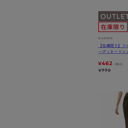
e-select
【在庫限り】フ
ーディネートシ
462
¥
（税込）
¥
770