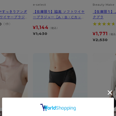
e-select
Beauty Make
中すっきりアンダ
【在庫限り】脇高 ソフトワイヤ
【在庫限り】
ンワイヤーブラジ
ーブラジャー［A・B・Cカッ
クブラ
プ］
★★★★★
★★★★★
0
（1件）
1,144
¥
（税込）
1,771
¥
1,430
¥
（税
¥
2,530