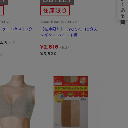
Active
Clear Beauty Active
［ウェルネス］7分
【在庫限り】［YOGA］10分丈
レギンス ペイント柄
4.5
（2件）
2,816
¥
（税込）
¥
3,520
込）