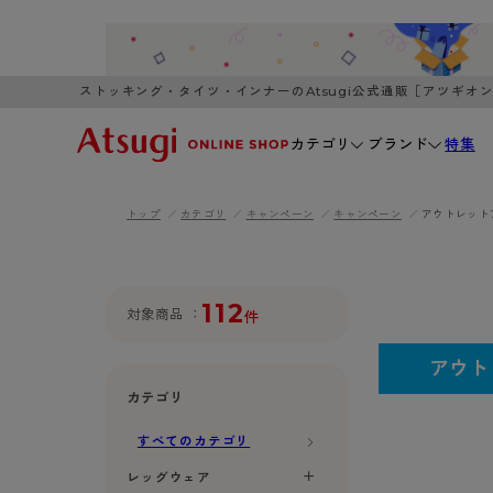
ストッキング・タイツ・インナーのAtsugi公式通販［アツギオ
カテゴリ
ブランド
特集
トップ
カテゴリ
キャンペーン
キャンペーン
アウトレット
WOMEN
MEN
K
3,980円以上のご購入で送料無料
全国一律3
ブランドから探す
WOMEN
MEN
K
カテゴリから探す
112
対象商品
件
レッグウェア
インナーウ
アウト
カテゴリから探す
ブラ
ストッキング
ブラジャー
カテゴリ
- 無地ストッキング
- ノンワ
レッグウェア
すべてのカテゴリ
AZG
- 柄ストッキング
- ワイヤー
ストッキング
AZGI
アス
インナーウェア
レッグウェア
- ショート丈ストッキング
- ブラトッ