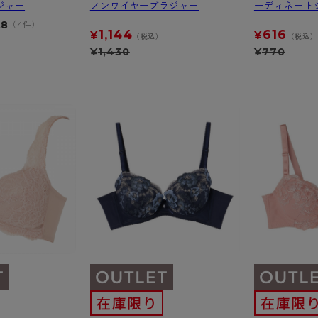
ジャー
ノンワイヤーブラジャー
ーディネート
.8
（4件）
1,144
616
¥
¥
（税込）
（税込）
¥
1,430
¥
770
）