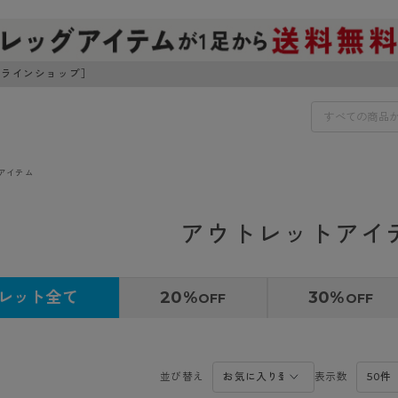
ンラインショップ］
アイテム
IDS
30円でお届けします（沖縄県以外）
アウトレットアイ
IDS
ェア
ライフスタイルウェア
レット全て
20%
30%
OFF
OFF
ンドから探す
商品選びのお手伝い
ボトムス
イヤーブラ
トップス
I
お悩み別ガードル
ブラ
ルームウェア・パジャマ
並び替え
表示数
アスティーグ
クリアビューティアクティ
ティーグ
ブラジャー特集
プ
アクティブ・スポーツ