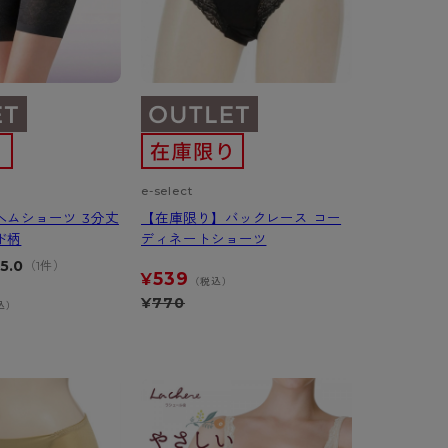
e-select
ヘムショーツ 3分丈
【在庫限り】バックレース コー
ド柄
ディネートショーツ
5.0
（1件）
539
¥
（税込）
¥
770
込）