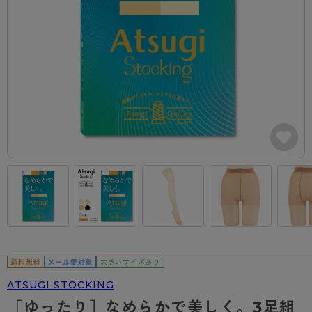
カテゴリから探す
レッグウェア
レッグウエア
レッグウエア
ストッキング
ソックス・靴下
タイツ
ブランドから探す
インナーウェア
インナーウエア
インナーウエア
- 無地ストッキング
クルー・レギュラー丈ソックス
ソックス・靴下
ブラジャー
メンズパンツ
ブラジャー
AZGI
ライフスタイルウェア
ライフスタイルウェア
- 柄ストッキング
スニーカー丈・くるぶし丈ソックス
クルー・レギュラー丈ソックス
商品選びのお手伝い
- ノンワイヤーブラ
ボクサー
ノンワイヤーブラ
ボトムス
ボトムス
アスティーグ
- ショート丈ストッキング
ハイソックス
スニーカー丈・くるぶし丈ソックス
- ワイヤーブラ
トランクス
ワイヤーブラ
トップス
トップス
お悩み別ガードル
クリアビューティアクティブ
ブラジャー特集
ご利用ガイド
- 着圧ストッキング
ハイソックス
- ブラトップ
Tバック・ビキニ
スポーツブラ
ルームウェア・パジャマ
ルームウェア・パジャマ
スゴスト
私に似合う、ストッキング選び
タイツの選び方
- パンティ部レスストッキング
スクールソックス
ショーツ
肌着・インナー
ショーツ
はじめての方へ
アクティブ・スポーツ
フェイクタイツ
タイツ
- レギュラーショーツ
レギュラーショーツ
よくある質問（FAQ）
- スポーツブラ
hotto comfort
- 無地タイツ
- サニタリーショーツ
サニタリーショーツ
サイズ表
- スポーツトップス
Atsugi COLORS
大きいサイズあり
- 柄タイツ
- ガードル・補正ショーツ
ボクサー
お支払い方法について
- スポーツボトムス
BT
ATSUGI STOCKING
- ひざ下丈タイツ
肌着・インナー
配送方法について
雑貨・小物
スクールタイム
［ゆったり］なめらかで美しく。3足組