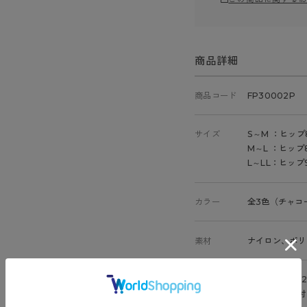
商品詳細
商品コード
FP30002P
サイズ
S～M ：ヒップ
M～L ：ヒップ8
L～LL：ヒップ9
カラー
全3色（チャコ
素材
ナイロン、ポリ
特徴
30デニール、
バックマーク付