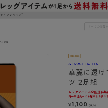
ンラインショップ］
テム詳細
IDS
30円でお届けします（沖縄県以外）
IDS
ATSUGI TIGHTS
華麗に透け
ェア
ライフスタイルウェア
ンドから探す
商品選びのお手伝い
ツ 2足組
ボトムス
イヤーブラ
トップス
レッグアイテム全国送料無
I
お悩み別ガードル
ブラ
ルームウェア・パジャマ
同一配送先へのお届けなら他の
アスティーグ
クリアビューティアクティ
ティーグ
ブラジャー特集
プ
アクティブ・スポーツ
1,100
¥
アビューティアクティブ
私に似合う、ストッキング選
（税込）