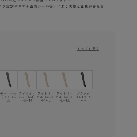
ニタ設定やスマホ画面シール等）により実物と色味が異なる
すべてを見る
チャコール
ライトオ－
ライトオ－
ライトオ－
ブラック
（110）-L～
クル（461）
クル（461）
クル（461）
（480）-S
LL
-S～M
-M～L
-L～LL
～M