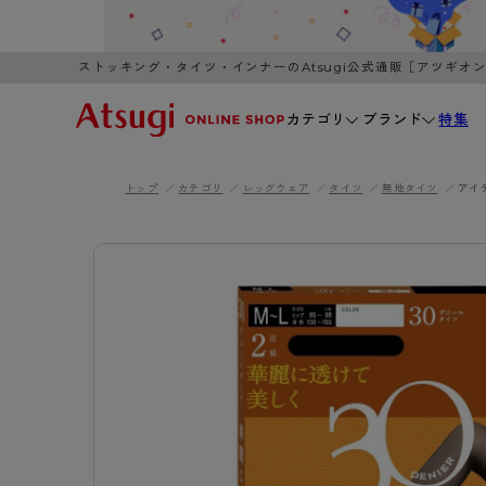
ストッキング・タイツ・インナーのAtsugi公式通販［アツギオ
カテゴリ
ブランド
特集
トップ
カテゴリ
レッグウェア
タイツ
無地タイツ
アイ
WOMEN
MEN
K
3,980円以上のご購入で送料無料
全国一律3
ブランドから探す
WOMEN
MEN
K
カテゴリから探す
レッグウェア
インナーウ
カテゴリから探す
ブラ
ストッキング
ブラジャー
- 無地ストッキング
- ノンワ
レッグウェア
AZG
- 柄ストッキング
- ワイヤー
ストッキング
AZGI
アス
インナーウェア
- ショート丈ストッキング
- ブラトッ
- 無地ストッキング
クリ
ブラジャー
ライフスタイルウェア