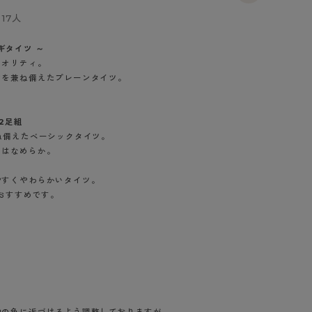
BT
17人
ハイジュニ
ツギタイツ ～
クオリティ。
さを兼ね備えたプレーンタイツ。
ブランド一覧へ
2足組
ね備えたベーシックタイツ。
りはなめらか。
。
カテゴリ一覧へ
やすくやわらかいタイツ。
におすすめです。
ブラック（480）
物の色に近づけるよう調整しておりますが、