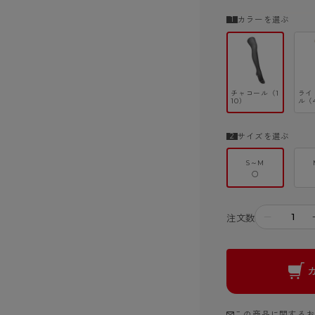
カラーを選ぶ
チャコール（1
ライ
10）
ル（
サイズを選ぶ
S～M
○
－
注文数
この商品に関する