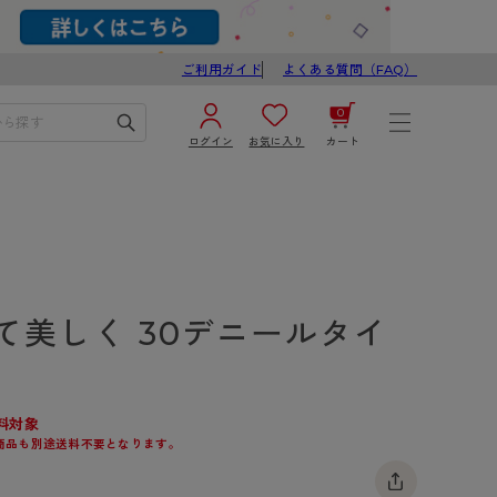
ご利用ガイド
よくある質問（FAQ）
0
ログイン
お気に入り
カート
¥0
合計
ログイン／新規会員登録
カートを見る
て美しく 30デニールタイ
料対象
商品も別途送料不要となります。
ブ
スゴスト
び