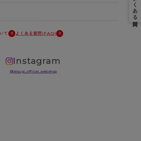
いて
よくある質問(FAQ)
Instagram
@atsugi_official_webshop