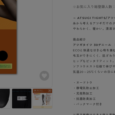
- スポーツブラ
hotto comfort
Atsugi COLORS
スト
タイツの選び方
お気に入り総登録人数：
ラーショーツ
- スポーツトップス
イクタイツ
リーショーツ
- スポーツボトムス
みんなの、みんなの。
CLINICAL
～ ATSUGI TIGHTS/ア
o comfort
ル・補正ショーツ
雑貨・小物
糸から考えるアツギだけの
ご利用ガイド
gi COLORS
やわらかく、暖かい。清潔
ナー
七分袖以上）
はじめての方へ
商品紹介
ールタイム
ップ
アツギタイツ 30デニール 
よくある質問（FAQ）
なの、みんなの。
ECOと快適なはき心地を兼
付きインナー
サイズ表
ICAL
毛玉ができにくく、肌ざわ
ヒップもピッタリフィット
お支払い方法について
ジュニ
ソフトウエスト仕様で伸び
エア
エア
ライフスタイルウェア
配送方法について
ブランド一覧へ
気温20～25℃くらいの日
ツ
ボトムス
返品・交換について
ーブラ
トップス
・ヌードトウ
お問い合わせについて
・静電気防止加工
ラ
ルームウェア・パジャマ
・光発熱加工
ビキニ
ラ
・抗菌防臭加工
ナー
・バックマーク付き
ショーツ
チャコール（11
ライトオ－クル
0）
（461）
※商品画像はできる限り実