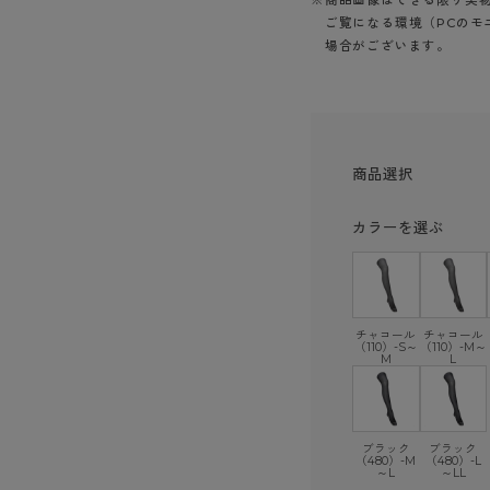
ショーツ
ご覧になる環境（PCのモ
場合がございます。
商品選択
カラーを選ぶ
チャコール
チャコール
（110）-S～
（110）-M～
M
L
ブラック
ブラック
（480）-M
（480）-L
～L
～LL