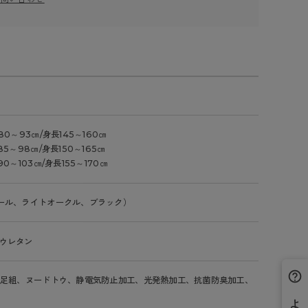
80～93㎝/身長145～160㎝
5～98㎝/身長150～165㎝
0～103㎝/身長155～170㎝
ール、ライトオークル、ブラック）
ウレタン
2足組、ヌードトウ、静電気防止加工、光発熱加工、抗菌防臭加工、