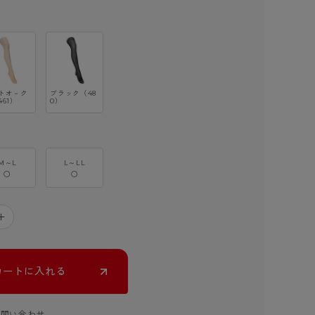
トオ－ク
ブラック（48
461）
0）
M～L
L～LL
○
○
＋
カートに入れる
お問い合わせ