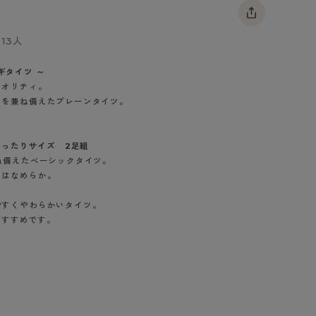
BT
13人
ハイジュニ
ツギタイツ ～
クオリティ。
ブランド一覧へ
さを兼ね備えたプレーンタイツ。
ゆったりサイズ 2足組
ね備えたベーシックタイツ。
カテゴリ一覧へ
りはなめらか。
。
やすくやわらかいタイツ。
おすすめです。