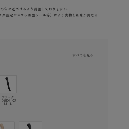
物の色に近づけるよう調整しておりますが、
ニタ設定やスマホ画面シール等）により実物と色味が異なる
すべてを見る
ブラック（480）
ブラック
（480）-JJ
M～L