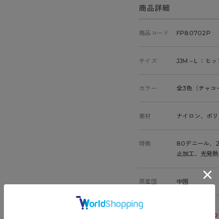
商品詳細
商品コード
FP80702P
サイズ
JJM～L ：ヒッ
カラー
全3色（チャコ
素材
ナイロン、ポリ
特徴
80デニール、
止加工、光発熱
原産国
中国
サイズ表
洗濯表示につ