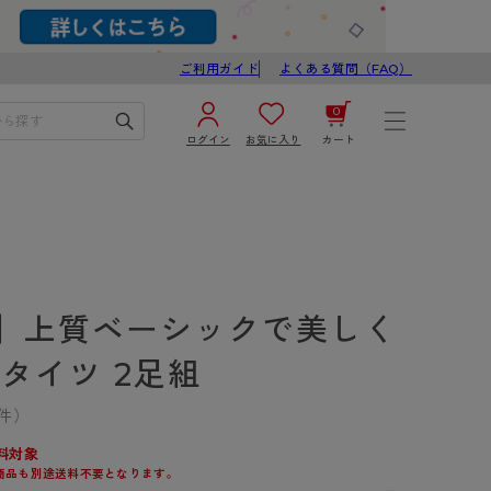
ご利用ガイド
よくある質問（FAQ）
0
ログイン
お気に入り
カート
¥0
合計
ログイン／新規会員登録
カートを見る
］上質ベーシックで美しく
タイツ 2足組
1件）
ブ
スゴスト
料対象
商品も別途送料不要となります。
び