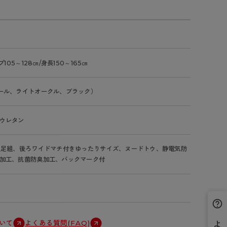
プ105～128㎝/身長150～165㎝
ール、ライトオークル、ブラック）
ウレタン
2足組、後ろワイドマチ付きゆったりサイズ、ヌードトウ、静電気防
加工、抗菌防臭加工、バックマーク付
いて
よくある質問(FAQ)