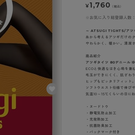
- スポーツブラ
hotto comfort
Atsugi COLORS
1,760
¥
スト
タイツの選び方
（税込）
ラーショーツ
- スポーツトップス
イクタイツ
お気に入り総登録人数：
リーショーツ
- スポーツボトムス
みんなの、みんなの。
CLINICAL
o comfort
ル・補正ショーツ
雑貨・小物
ご利用ガイド
～ ATSUGI TIGHTS/ア
gi COLORS
ナー
糸から考えるアツギだけの
やわらかく、暖かい。清潔
七分袖以上）
はじめての方へ
ールタイム
ップ
よくある質問（FAQ）
商品紹介
なの、みんなの。
付きインナー
アツギタイツ 80デニール 
サイズ表
ICAL
ECOと快適なはき心地を兼
お支払い方法について
ジュニ
毛玉ができにくく、肌ざわ
エア
エア
ライフスタイルウェア
配送方法について
ヒップもピッタリフィット
ブランド一覧へ
ツ
ボトムス
ソフトウエスト仕様で伸び
返品・交換について
気温10～15℃くらいの日に
ーブラ
トップス
お問い合わせについて
ラ
ルームウェア・パジャマ
・ヌードトウ
ビキニ
ラ
・静電気防止加工
・光発熱加工
ナー
・抗菌防臭加工
ショーツ
・バックマーク付き