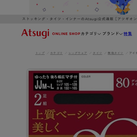
ストッキング・タイツ・インナーのAtsugi公式通販［アツギオ
カテゴリ
ブランド
特集
トップ
カテゴリ
レッグウェア
タイツ
無地タイツ
アイ
WOMEN
MEN
K
3,980円以上のご購入で送料無料
全国一律3
ブランドから探す
WOMEN
MEN
K
カテゴリから探す
レッグウェア
インナーウ
カテゴリから探す
ブラ
ストッキング
ブラジャー
- 無地ストッキング
- ノンワ
レッグウェア
AZG
- 柄ストッキング
- ワイヤー
ストッキング
AZGI
アス
インナーウェア
- ショート丈ストッキング
- ブラトッ
- 無地ストッキング
クリ
ブラジャー
ライフスタイルウェア