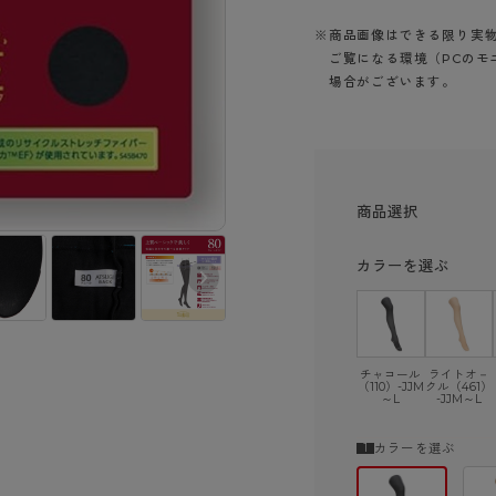
ショーツ
※商品画像はできる限り実
ご覧になる環境（PCのモ
場合がございます。
商品選択
カラーを選ぶ
チャコール（11
ライトオ－クル
0）
（461）
チャコール
ライトオ－
（110）-JJM
クル（461）
～L
-JJM～L
カラーを選ぶ