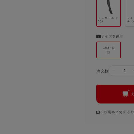
チャコール（1
ライ
10）
ル（
サイズを選ぶ
JJM～L
○
－
注文数
この商品に関する