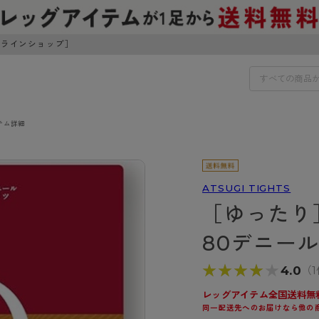
ンラインショップ］
テム詳細
IDS
30円でお届けします（沖縄県以外）
IDS
ATSUGI TIGHTS
［ゆったり
ェア
ライフスタイルウェア
ンドから探す
商品選びのお手伝い
80デニール
ボトムス
イヤーブラ
トップス
★★★★★
★★★★★
4.0
（
I
お悩み別ガードル
ブラ
ルームウェア・パジャマ
アスティーグ
クリアビューティアクティ
ティーグ
ブラジャー特集
レッグアイテム全国送料無
プ
アクティブ・スポーツ
同一配送先へのお届けなら他の
アビューティアクティブ
私に似合う、ストッキング選