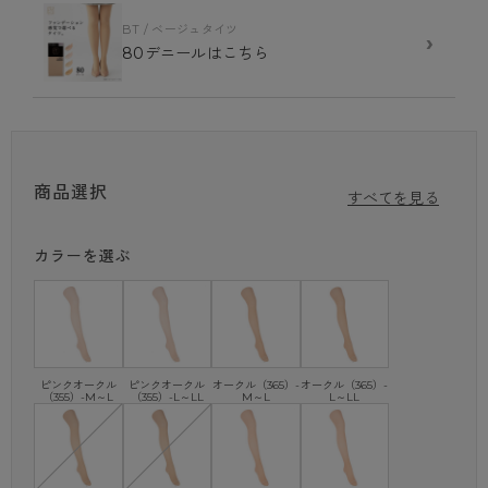
ブルべ・イエベのお肌の色味と、ライトカラー・ミディアムカラーのお肌
BT / ベージュタイツ
のトーンで選ぶベージュカラー。
›
80デニールはこちら
ライトカラーは、レフ板効果で明るい印象に。ミディアムカラーは、肌な
じみが良く、引き締まった印象を与えてくれます。
■コスメをイメージさせたカラー名
カラー名には、ファンデーションではなじみのある「オークル」を採用。
「オークル」とは、フランス語で黄土を意味し、黄みと赤みのバランスの
良い、ナチュラルな肌色を意味します。
商品選択
すべてを見る
■色ムラが発生しにくい
交編生地を採用することで、履きムラになりにくく、美肌を演出。
カラーを選ぶ
■冬も暖かい蓄熱ナイロン糸を使用
光発熱で暖かい、蓄熱ナイロン糸を使用。太陽などからの光を生地が吸
収。熱エネルギーに変換し、光エネルギーを熱に換えて暖かい。
・40デニール
・SCY交編
ピンクオークル
ピンクオークル
オークル（365）-
オークル（365）-
（355）-M～L
（355）-L～LL
M～L
L～LL
・蓄熱ナイロン糸使用
・ヌードトウ