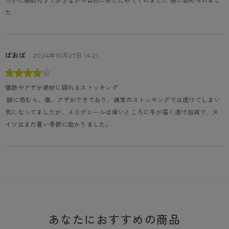
っかた機能付きで歩きながら自然にあたためてくれました 彼に褒められまし
た
ぱおぱ
2024年10月27日 14:21
傷跡やアザが絶妙に隠れるストッキング
 脚に色むら、傷、アザができており、通常のストッキングでは透けてしまい
気になってましたが、４０デニールは痒いところに手が届く透け加減で、タ
イツはまだ暑い季節に助かりました。
あなたにおすすめの商品