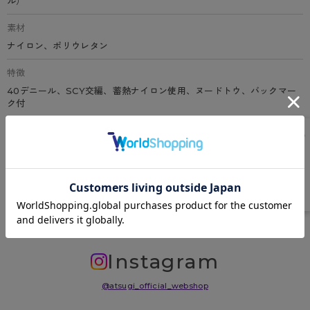
ル）
素材
ナイロン、ポリウレタン
特徴
40デニール、SCY交編、蓄熱ナイロン使用、ヌードトウ、バックマー
ク付
原産国
中国
サイズ表
洗濯表示について
よくある質問(FAQ)
Instagram
@atsugi_official_webshop