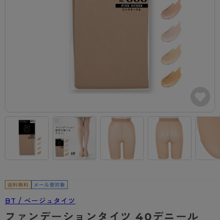
カテゴリから探す
レッグウェア
レッグウエア
レッグウエア
ストッキング
ソックス・靴下
タイツ
ブランドから探す
インナーウェア
インナーウエア
インナーウエア
- 無地ストッキング
クルー・レギュラー丈ソックス
ソックス・靴下
ブラジャー
メンズパンツ
ブラジャー
AZGI
ライフスタイルウェア
ライフスタイルウェア
- 柄ストッキング
スニーカー丈・くるぶし丈ソックス
クルー・レギュラー丈ソックス
商品選びのお手伝い
- ノンワイヤーブラ
ボクサー
ノンワイヤーブラ
ボトムス
ボトムス
アスティーグ
- ショート丈ストッキング
ハイソックス
スニーカー丈・くるぶし丈ソックス
- ワイヤーブラ
トランクス
ワイヤーブラ
トップス
トップス
お悩み別ガードル
クリアビューティアクティブ
ブラジャー特集
ご利用ガイド
- 着圧ストッキング
ハイソックス
- ブラトップ
Tバック・ビキニ
スポーツブラ
ルームウェア・パジャマ
ルームウェア・パジャマ
スゴスト
私に似合う、ストッキング選び
タイツの選び方
- パンティ部レスストッキング
スクールソックス
ショーツ
肌着・インナー
ショーツ
はじめての方へ
アクティブ・スポーツ
フェイクタイツ
タイツ
- レギュラーショーツ
レギュラーショーツ
よくある質問（FAQ）
- スポーツブラ
hotto comfort
- 無地タイツ
- サニタリーショーツ
サニタリーショーツ
サイズ表
- スポーツトップス
Atsugi COLORS
- 柄タイツ
- ガードル・補正ショーツ
ボクサー
お支払い方法について
- スポーツボトムス
BT
BT / ベージュタイツ
- ひざ下丈タイツ
肌着・インナー
配送方法について
雑貨・小物
スクールタイム
ファンデーションタイツ 40デニール