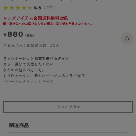
- 着圧タイツ
- 長袖（七分袖以上）
返品・交換について
★★★★★
★★★★★
4.5
みんなの、みんなの。
（2件）
ソックス・靴下
- タンクトップ
お問い合わせについて
レッグアイテム全国送料無料対象
CLINICAL
同一配送先へのお届けなら他の商品も別途送料不要となります。
レギンス・スパッツ
- カップ付きインナー
ハイジュニ
880
¥
（税込）
お気に入り総登録人数：30人
ファンデーション感覚で選べるタイツ
カラー選びで失敗したくない…。
などのお悩みの方にも。
もう迷わせない、新しいベージュのカラー選び
「ベージュタイツ」シリーズ。
ファンデーションタイツ 40デニール
ベージュタイツもファンデーション感覚でカラーを選びたい。
Atsugiがこだわったベージュカラーで、新しいベージュタイツの価値を
提案。
ベージュタイツのカラー選びで失敗したくない方におすすめのシリーズで
す。
関連商品
■もう迷わせないカラー選び