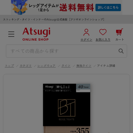
ストッキング・タイツ・インナーのAtsugi公式通販［アツギオンラインショップ］
0
ログイン
お気に入り
カート
3,980円以上のご購入で送料無料
¥0
合計
全国一律330円でお届けします（沖縄県以外）
トップ
カテゴリ
レッグウェア
タイツ
無地タイツ
アイテム詳細
カートを見る
ログイン／新規会員登録
WOMEN
MEN
KIDS