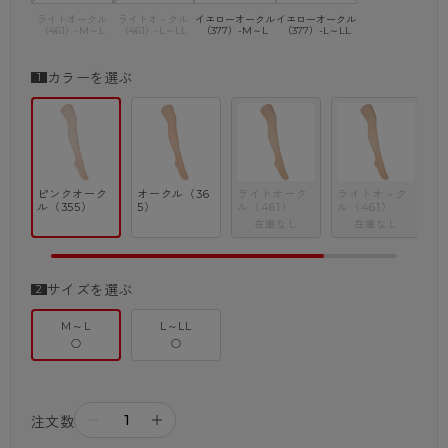
ライトオークル
ライトオ－クル
イエローオークル
イエローオークル
（461）-M～L
（461）-L～LL
（377）-M～L
（377）-L～LL
カラーを選ぶ
ク
ピンクオーク
オークル（36
ライトオーク
ライトオ－ク
ル（355）
5）
ル（461）
ル（461）
在庫なし
在庫なし
サイズを選ぶ
M～L
L～LL
○
○
－
＋
注文数