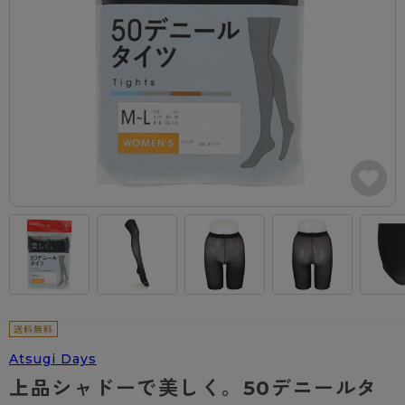
カテゴリから探す
レッグウェア
レッグウエア
レッグウエア
ストッキング
ソックス・靴下
タイツ
ブランドから探す
インナーウェア
インナーウエア
インナーウエア
- 無地ストッキング
クルー・レギュラー丈ソックス
ソックス・靴下
ブラジャー
メンズパンツ
ブラジャー
AZGI
ライフスタイルウェア
ライフスタイルウェア
- 柄ストッキング
スニーカー丈・くるぶし丈ソックス
クルー・レギュラー丈ソックス
商品選びのお手伝い
- ノンワイヤーブラ
ボクサー
ノンワイヤーブラ
ボトムス
ボトムス
アスティーグ
- ショート丈ストッキング
ハイソックス
スニーカー丈・くるぶし丈ソックス
- ワイヤーブラ
トランクス
ワイヤーブラ
トップス
トップス
お悩み別ガードル
クリアビューティアクティブ
ブラジャー特集
ご利用ガイド
- 着圧ストッキング
ハイソックス
- ブラトップ
Tバック・ビキニ
スポーツブラ
ルームウェア・パジャマ
ルームウェア・パジャマ
スゴスト
私に似合う、ストッキング選び
タイツの選び方
- パンティ部レスストッキング
スクールソックス
ショーツ
肌着・インナー
ショーツ
はじめての方へ
アクティブ・スポーツ
フェイクタイツ
タイツ
- レギュラーショーツ
レギュラーショーツ
よくある質問（FAQ）
- スポーツブラ
hotto comfort
- 無地タイツ
- サニタリーショーツ
サニタリーショーツ
サイズ表
- スポーツトップス
Atsugi COLORS
- 柄タイツ
- ガードル・補正ショーツ
ボクサー
お支払い方法について
- スポーツボトムス
Atsugi Days
BT
上品シャドーで美しく。50デニールタ
- ひざ下丈タイツ
肌着・インナー
配送方法について
雑貨・小物
スクールタイム