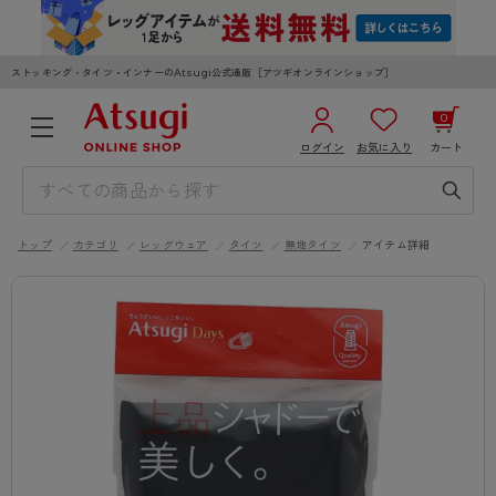
ストッキング・タイツ・インナーのAtsugi公式通販［アツギオンラインショップ］
0
ログイン
お気に入り
カート
3,980円以上のご購入で送料無料
¥0
合計
全国一律330円でお届けします（沖縄県以外）
トップ
カテゴリ
レッグウェア
タイツ
無地タイツ
アイテム詳細
カートを見る
ログイン／新規会員登録
WOMEN
MEN
KIDS