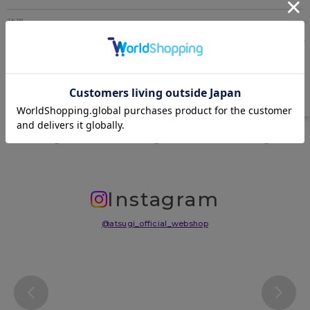
特徴
50デニール、ヌードトウ、バックマーク付
原産国
中国
サイズ表
洗濯表示について
よくある質問(FAQ)
Instagram
@atsugi_official_webshop