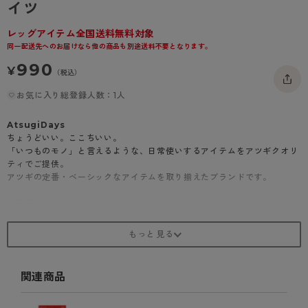
イツ
- 着圧タイツ
- 長袖（七分袖以上）
返品・交換について
みんなの、みんなの。
レッグアイテム全国送料無料対象
ソックス・靴下
- タンクトップ
お問い合わせについて
CLINICAL
同一配送先へのお届けなら他の商品も別途送料不要となります。
レギンス・スパッツ
990
- カップ付きインナー
ハイジュニ
¥
（税込）
お気に入り総登録人数：1人
AtsugiDays
ちょうどいい。ここちいい。
「いつものモノ」と言えるような、日常使いするアイテムをアツギクオリ
ティでご提供。
アツギの定番・ベーシックなアイテムを取り揃えたブランドです。
商品紹介
50デニールの絶妙な透け感が魅力。
ヌードトウ仕様で、つま先まで美しく魅せてくれます。
バックマーク付きで、履くときの目印にもなります。
デイリー使いはもちろん、どんなシーンでも足元を上品に演出します。
関連商品
・ヌードトウ
・バックマーク付