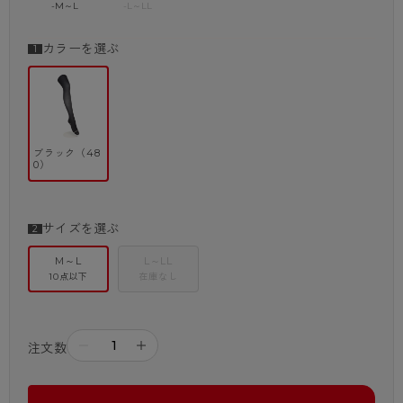
-M～L
-L～LL
カラーを選ぶ
ブラック（48
0）
サイズを選ぶ
M～L
L～LL
10点以下
在庫なし
－
＋
注文数