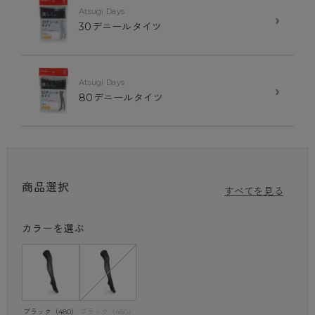
Atsugi Days
›
※商品画像はできる限り実物の色に近づけるよう調整しておりますが、
30デニールタイツ
ご覧になる環境（PCのモニタ設定やスマホ画面シール等）により
実物と色味が異なる場合がございます。
Atsugi Days
›
80デニールタイツ
商品選択
すべてを見る
カラーを選ぶ
ブラック（480）
ブラック（480）