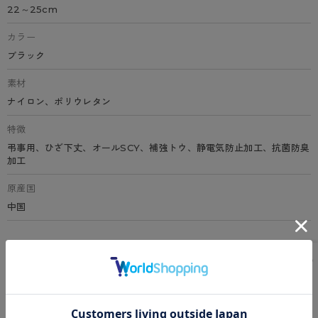
22～25cm
カラー
ブラック
素材
ナイロン、ポリウレタン
特徴
弔事用、ひざ下丈、オールSCY、補強トウ、静電気防止加工、抗菌防臭
加工
原産国
中国
サイズ表
洗濯表示について
よくある質問(FAQ)