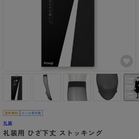
カテゴリから探す
レッグウェア
レッグウエア
レッグウエア
ストッキング
ソックス・靴下
タイツ
ブランドから探す
インナーウェア
インナーウエア
インナーウエア
- 無地ストッキング
クルー・レギュラー丈ソックス
ソックス・靴下
ブラジャー
メンズパンツ
ブラジャー
AZGI
ライフスタイルウェア
ライフスタイルウェア
- 柄ストッキング
スニーカー丈・くるぶし丈ソックス
クルー・レギュラー丈ソックス
商品選びのお手伝い
- ノンワイヤーブラ
ボクサー
ノンワイヤーブラ
ボトムス
ボトムス
アスティーグ
- ショート丈ストッキング
ハイソックス
スニーカー丈・くるぶし丈ソックス
- ワイヤーブラ
トランクス
ワイヤーブラ
トップス
トップス
お悩み別ガードル
クリアビューティアクティブ
ブラジャー特集
ご利用ガイド
- 着圧ストッキング
ハイソックス
- ブラトップ
Tバック・ビキニ
スポーツブラ
ルームウェア・パジャマ
ルームウェア・パジャマ
スゴスト
私に似合う、ストッキング選び
タイツの選び方
- パンティ部レスストッキング
スクールソックス
ショーツ
肌着・インナー
ショーツ
はじめての方へ
アクティブ・スポーツ
フェイクタイツ
タイツ
- レギュラーショーツ
レギュラーショーツ
よくある質問（FAQ）
- スポーツブラ
hotto comfort
- 無地タイツ
- サニタリーショーツ
サニタリーショーツ
サイズ表
- スポーツトップス
Atsugi COLORS
- 柄タイツ
- ガードル・補正ショーツ
ボクサー
お支払い方法について
- スポーツボトムス
礼装
BT
礼装用 ひざ下丈 ストッキング
- ひざ下丈タイツ
肌着・インナー
配送方法について
雑貨・小物
スクールタイム