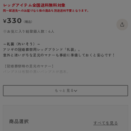
レッグアイテム全国送料無料対象
- 着圧タイツ
- 長袖（七分袖以上）
返品・交換について
みんなの、みんなの。
同一配送先へのお届けなら他の商品も別途送料不要となります。
ソックス・靴下
- タンクトップ
お問い合わせについて
CLINICAL
330
¥
（税込）
レギンス・スパッツ
- カップ付きインナー
ハイジュニ
お気に入り総登録人数：4人
～礼装（れいそう）～
アツギの冠婚葬祭用レッグブランド「礼装」。
意外と迷いがちな足元のマナーも事前に準備しておくと安心です！
【冠婚葬祭時の足元のマナー】
パンプスは布製の黒いパンプスが基本。
なければ光沢のないシンプルな黒い靴を。
必ず黒いストッキングを着用しましょう。
寒い冬でも、カジュアルな印象となるためタイツはNGとされています。
【冠婚葬祭時のストッキング】
場合によっては靴を脱ぐシーンもあるため、抗菌防臭付きのストッキング
がおすすめ。
さらにアツギの礼装は「補強トウ」なので丈夫で安心！
商品選択
すべてを見る
ショートストッキング