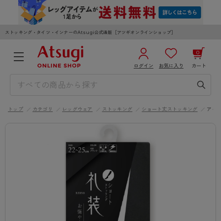
ストッキング・タイツ・インナーのAtsugi公式通販［アツギオンラインショップ］
0
ログイン
お気に入り
カート
3,980円以上のご購入で送料無料
¥0
合計
全国一律330円でお届けします（沖縄県以外）
トップ
カテゴリ
レッグウェア
ストッキング
ショート丈ストッキング
アイ
カートを見る
ログイン／新規会員登録
WOMEN
MEN
KIDS