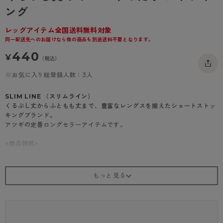
- 着圧タイツ
ング
- 長袖（七分袖以上）
返品・交換について
みんなの、みんなの。
ソックス・靴下
- タンクトップ
お問い合わせについて
レッグアイテム全国送料無料対象
CLINICAL
同一配送先へのお届けなら他の商品も別途送料不要となります。
レギンス・スパッツ
- カップ付きインナー
ハイジュニ
440
¥
（税込）
お気に入り総登録人数：3人
SLIM LINE （スリムライン）
くるぶし丈からふともも丈まで、豊富なレングスを揃えたショートストッ
キングブランド。
アツギの定番ロングセラーアイテムです。
<商品説明>
ソフトなクチゴムが嬉しい、くるぶし丈ストッキング
・クチゴムソフト
・補強トウ
・はきやすい足型セット加工
・別品番にてクチゴム通常タイプあり（品番：FS3500）