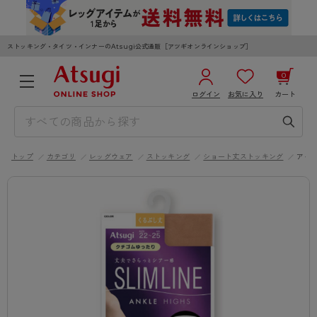
ストッキング・タイツ・インナーのAtsugi公式通販［アツギオンラインショップ］
0
ログイン
お気に入り
カート
3,980円以上のご購入で送料無料
¥0
合計
全国一律330円でお届けします（沖縄県以外）
トップ
カテゴリ
レッグウェア
ストッキング
ショート丈ストッキング
アイ
カートを見る
ログイン／新規会員登録
WOMEN
MEN
KIDS