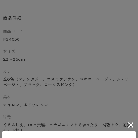
商品詳細
商品コード
FS4050
サイズ
22～25cm
カラー
全6色（ファンタジー、コスモブラウン、スキニーベージュ、シェリー
ベージュ、ブラック、ロータスピンク）
素材
ナイロン、ポリウレタン
特徴
くるぶし丈、DCY交編、クチゴムソフトでゆったり、補強トウ、足型
セット加工