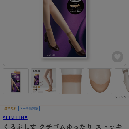
カテゴリから探す
レッグウェア
レッグウエア
レッグウエア
ストッキング
ソックス・靴下
タイツ
ブランドから探す
インナーウェア
インナーウエア
インナーウエア
- 無地ストッキング
クルー・レギュラー丈ソックス
ソックス・靴下
ブラジャー
メンズパンツ
ブラジャー
AZGI
ライフスタイルウェア
ライフスタイルウェア
- 柄ストッキング
スニーカー丈・くるぶし丈ソックス
クルー・レギュラー丈ソックス
商品選びのお手伝い
- ノンワイヤーブラ
ボクサー
ノンワイヤーブラ
ボトムス
ボトムス
アスティーグ
- ショート丈ストッキング
ハイソックス
スニーカー丈・くるぶし丈ソックス
- ワイヤーブラ
トランクス
ワイヤーブラ
トップス
トップス
お悩み別ガードル
クリアビューティアクティブ
ブラジャー特集
ご利用ガイド
- 着圧ストッキング
ハイソックス
- ブラトップ
Tバック・ビキニ
スポーツブラ
ルームウェア・パジャマ
ルームウェア・パジャマ
スゴスト
私に似合う、ストッキング選び
タイツの選び方
- パンティ部レスストッキング
スクールソックス
ショーツ
肌着・インナー
ショーツ
はじめての方へ
アクティブ・スポーツ
フェイクタイツ
タイツ
- レギュラーショーツ
レギュラーショーツ
よくある質問（FAQ）
- スポーツブラ
hotto comfort
ファンタジ
- 無地タイツ
- サニタリーショーツ
サニタリーショーツ
サイズ表
- スポーツトップス
Atsugi COLORS
- 柄タイツ
- ガードル・補正ショーツ
ボクサー
お支払い方法について
- スポーツボトムス
BT
SLIM LINE
- ひざ下丈タイツ
肌着・インナー
配送方法について
雑貨・小物
スクールタイム
くるぶし丈 クチゴムゆったり ストッキ