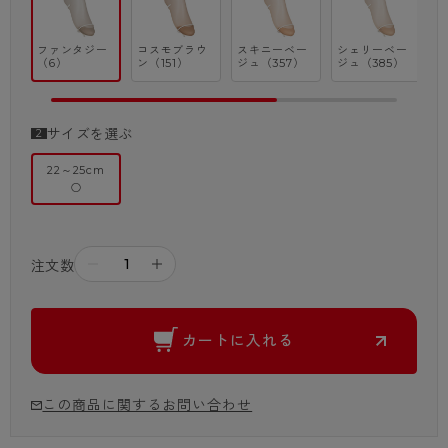
ファンタジー
コスモブラウ
スキニーベー
シェリーベー
ブ
（6）
ン（151）
ジュ（357）
ジュ（385）
0
サイズを選ぶ
22～25cm
○
－
＋
注文数
カートに入れる
この商品に関するお問い合わせ