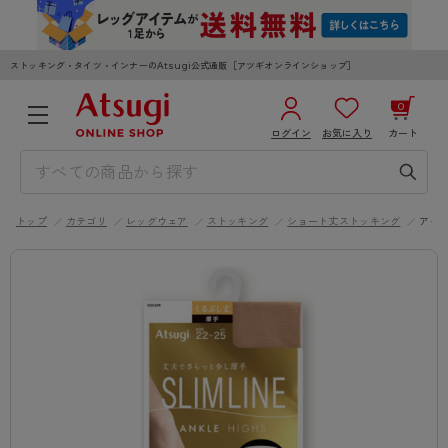
ストッキング・タイツ・インナーのAtsugi公式通販［アツギオンラインショップ］
0
ログイン
お気に入り
カート
3,980円以上のご購入で送料無料
¥0
合計
全国一律330円でお届けします（沖縄県以外）
トップ
カテゴリ
レッグウェア
ストッキング
ショート丈ストッキング
アイ
カートを見る
ログイン／新規会員登録
WOMEN
MEN
KIDS