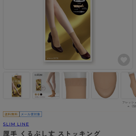
カテゴリから探す
レッグウェア
レッグウエア
レッグウエア
ストッキング
ソックス・靴下
タイツ
ブランドから探す
インナーウェア
インナーウエア
インナーウエア
- 無地ストッキング
クルー・レギュラー丈ソックス
ソックス・靴下
ブラジャー
メンズパンツ
ブラジャー
AZGI
ライフスタイルウェア
ライフスタイルウェア
- 柄ストッキング
スニーカー丈・くるぶし丈ソックス
クルー・レギュラー丈ソックス
商品選びのお手伝い
- ノンワイヤーブラ
ボクサー
ノンワイヤーブラ
ボトムス
ボトムス
アスティーグ
- ショート丈ストッキング
ハイソックス
スニーカー丈・くるぶし丈ソックス
- ワイヤーブラ
トランクス
ワイヤーブラ
トップス
トップス
お悩み別ガードル
クリアビューティアクティブ
ブラジャー特集
ご利用ガイド
- 着圧ストッキング
ハイソックス
- ブラトップ
Tバック・ビキニ
スポーツブラ
ルームウェア・パジャマ
ルームウェア・パジャマ
スゴスト
私に似合う、ストッキング選び
タイツの選び方
- パンティ部レスストッキング
スクールソックス
ショーツ
肌着・インナー
ショーツ
はじめての方へ
アクティブ・スポーツ
フェイクタイツ
タイツ
- レギュラーショーツ
レギュラーショーツ
よくある質問（FAQ）
- スポーツブラ
hotto comfort
フレッシ
ュ（3
- 無地タイツ
- サニタリーショーツ
サニタリーショーツ
サイズ表
- スポーツトップス
Atsugi COLORS
- 柄タイツ
- ガードル・補正ショーツ
ボクサー
お支払い方法について
- スポーツボトムス
BT
SLIM LINE
- ひざ下丈タイツ
肌着・インナー
配送方法について
雑貨・小物
スクールタイム
厚手 くるぶし丈 ストッキング