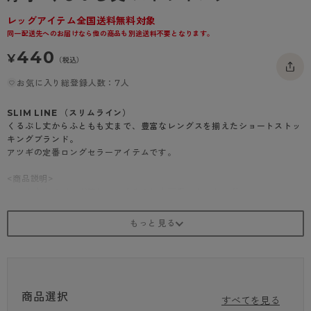
- 着圧タイツ
- 長袖（七分袖以上）
返品・交換について
みんなの、みんなの。
レッグアイテム全国送料無料対象
同一配送先へのお届けなら他の商品も別途送料不要となります。
ソックス・靴下
- タンクトップ
お問い合わせについて
CLINICAL
440
¥
（税込）
レギンス・スパッツ
- カップ付きインナー
ハイジュニ
お気に入り総登録人数：7人
SLIM LINE （スリムライン）
くるぶし丈からふともも丈まで、豊富なレングスを揃えたショートストッ
キングブランド。
アツギの定番ロングセラーアイテムです。
<商品説明>
ソフトなクチゴムが嬉しい、くるぶし丈厚手ストッキング
・50デニール
・クチゴムソフト
・補強トウ
・はきやすい足型セット加工
商品選択
すべてを見る