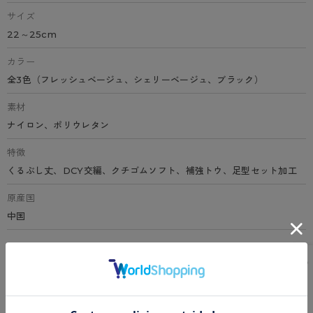
サイズ
22～25cm
カラー
全3色（フレッシュベージュ、シェリーベージュ、ブラック）
素材
ナイロン、ポリウレタン
特徴
くるぶし丈、DCY交編、クチゴムソフト、補強トウ、足型セット加工
原産国
中国
サイズ表
洗濯表示について
よくある質問(FAQ)