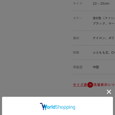
サイズ
22～25cm
カラー
全6色（ファン
ブラック、ロー
素材
ナイロン、ポリ
特徴
ふともも丈、D
原産国
中国
サイズ表
洗濯表示につ