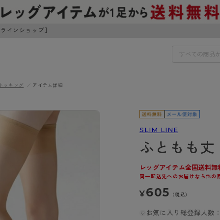
ンラインショップ］
トッキング
アイテム詳細
IDS
30円でお届けします（沖縄県以外）
IDS
SLIM LINE
ふともも丈
ェア
ライフスタイルウェア
ンドから探す
商品選びのお手伝い
ボトムス
レッグアイテム全国送料無
同一配送先へのお届けなら他の
イヤーブラ
トップス
I
お悩み別ガードル
605
¥
ブラ
ルームウェア・パジャマ
（税込）
アスティーグ
クリアビューティアクティ
ティーグ
ブラジャー特集
プ
アクティブ・スポーツ
お気に入り総登録人数：
アビューティアクティブ
私に似合う、ストッキング選