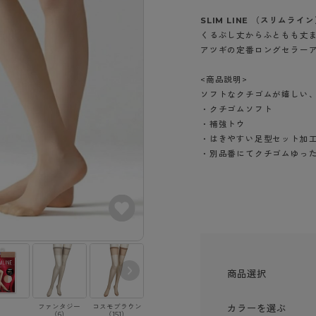
- スポーツブラ
hotto comfort
Atsugi COLORS
スト
タイツの選び方
SLIM LINE （スリムライ
ラーショーツ
- スポーツトップス
イクタイツ
くるぶし丈からふともも丈
リーショーツ
- スポーツボトムス
みんなの、みんなの。
CLINICAL
アツギの定番ロングセラー
o comfort
ル・補正ショーツ
雑貨・小物
ご利用ガイド
gi COLORS
<商品説明>
ナー
ソフトなクチゴムが嬉しい
七分袖以上）
はじめての方へ
・クチゴムソフト
ールタイム
ップ
・補強トウ
よくある質問（FAQ）
なの、みんなの。
・はきやすい足型セット加
付きインナー
サイズ表
ICAL
・別品番にてクチゴムゆった
お支払い方法について
ジュニ
エア
エア
ライフスタイルウェア
配送方法について
ブランド一覧へ
ツ
ボトムス
返品・交換について
ーブラ
トップス
お問い合わせについて
ラ
ルームウェア・パジャマ
ビキニ
ラ
商品選択
ナー
ショーツ
ファンタジー
コスモブラウン
スキニーベージ
シェリーベージ
ブラック（480
カラーを選ぶ
（6）
（151）
ュ（357）
ュ（385）