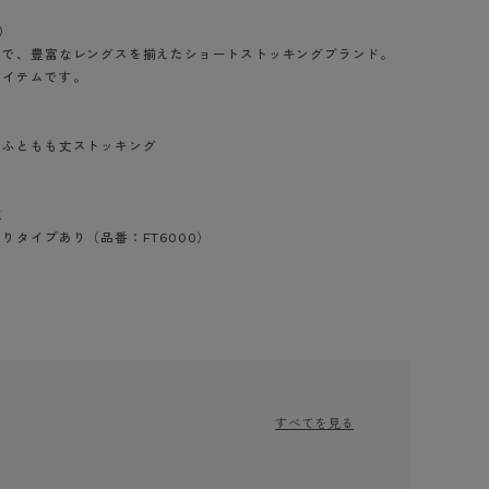
BT
ン）
まで、豊富なレングスを揃えたショートストッキングブランド。
ハイジュニ
アイテムです。
ブランド一覧へ
、ふともも丈ストッキング
工
りタイプあり（品番：FT6000）
カテゴリ一覧へ
すべてを見る
）
ロータスピンク
（700）