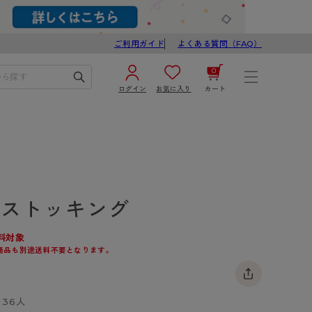
ご利用ガイド
よくある質問（FAQ）
0
ログイン
お気に入り
カート
¥0
合計
ログイン／新規会員登録
カートを見る
 ストッキング
料対象
商品も別途送料不要となります。
ブ
スゴスト
36人
び