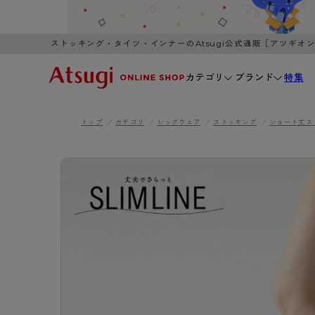
ストッキング・タイツ・インナーのAtsugi公式通販［アツギオ
カテゴリ
ブランド
特集
トップ
カテゴリ
レッグウェア
ストッキング
ショート丈ス
WOMEN
MEN
K
3,980円以上のご購入で送料無料
全国一律3
ブランドから探す
WOMEN
MEN
K
カテゴリから探す
レッグウェア
インナーウ
カテゴリから探す
ブラ
ストッキング
ブラジャー
- 無地ストッキング
- ノンワ
レッグウェア
AZG
- 柄ストッキング
- ワイヤー
ストッキング
AZGI
アス
インナーウェア
- ショート丈ストッキング
- ブラトッ
- 無地ストッキング
クリ
ブラジャー
ライフスタイルウェア