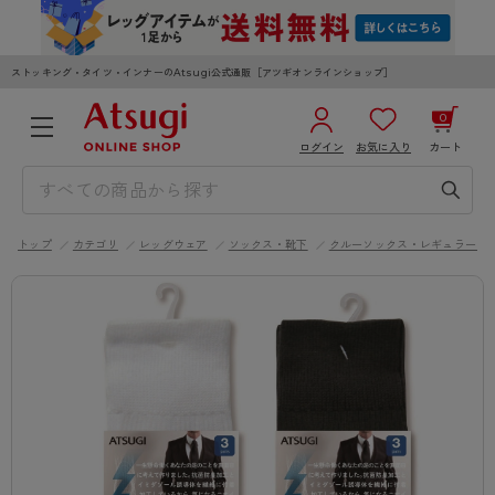
ストッキング・タイツ・インナーのAtsugi公式通販［アツギオンラインショップ］
0
ログイン
お気に入り
カート
3,980円以上のご購入で送料無料
¥0
合計
全国一律330円でお届けします（沖縄県以外）
トップ
カテゴリ
レッグウェア
ソックス・靴下
クルーソックス・レギュラーソ
カートを見る
ログイン／新規会員登録
WOMEN
MEN
KIDS