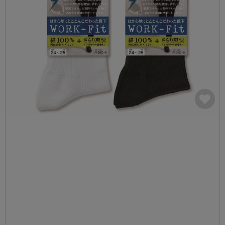
カテゴリから探す
レッグウェア
レッグウエア
レッグウエア
ストッキング
ソックス・靴下
タイツ
ブランドから探す
インナーウェア
インナーウエア
インナーウエア
- 無地ストッキング
クルー・レギュラー丈ソックス
ソックス・靴下
ブラジャー
メンズパンツ
ブラジャー
AZGI
ライフスタイルウェア
ライフスタイルウェア
- 柄ストッキング
スニーカー丈・くるぶし丈ソックス
クルー・レギュラー丈ソックス
商品選びのお手伝い
- ノンワイヤーブラ
ボクサー
ノンワイヤーブラ
ボトムス
ボトムス
アスティーグ
- ショート丈ストッキング
ハイソックス
スニーカー丈・くるぶし丈ソックス
- ワイヤーブラ
トランクス
ワイヤーブラ
トップス
トップス
お悩み別ガードル
クリアビューティアクティブ
ブラジャー特集
ご利用ガイド
- 着圧ストッキング
ハイソックス
- ブラトップ
Tバック・ビキニ
スポーツブラ
ルームウェア・パジャマ
ルームウェア・パジャマ
スゴスト
私に似合う、ストッキング選び
タイツの選び方
- パンティ部レスストッキング
スクールソックス
ショーツ
肌着・インナー
ショーツ
はじめての方へ
アクティブ・スポーツ
フェイクタイツ
タイツ
- レギュラーショーツ
レギュラーショーツ
よくある質問（FAQ）
- スポーツブラ
hotto comfort
- 無地タイツ
- サニタリーショーツ
サニタリーショーツ
サイズ表
- スポーツトップス
Atsugi COLORS
- 柄タイツ
- ガードル・補正ショーツ
ボクサー
お支払い方法について
- スポーツボトムス
BT
- ひざ下丈タイツ
肌着・インナー
配送方法について
雑貨・小物
スクールタイム