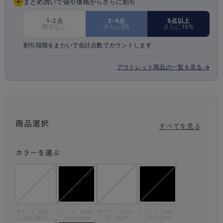
+
まとめ買いで値引価格からさらに割引
1-2点
3-4点
5点以上
割引なし
さらに5%
さらに10%
割引段階をまたいで合計点数でカウントします
アウトレット商品の一覧を見る →
商品選択
すべてを見る
カラーを選ぶ
ホワイト（451）-
ブラック（480）
ホワイト（451）-
ブラック（480）
24～25cm
-24～25cm
25～26cm
-25～26cm