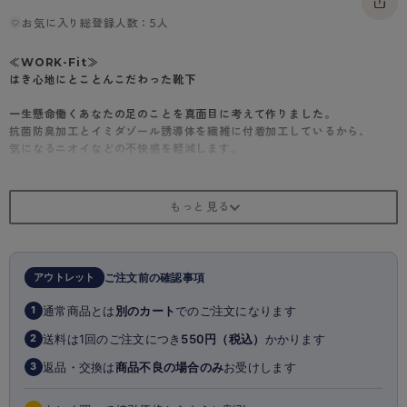
お気に入り総登録人数：5人
≪WORK-Fit≫
はき心地にとことんこだわった靴下
一生懸命働くあなたの足のことを真面目に考えて作りました。
抗菌防臭加工とイミダゾール誘導体を繊維に付着加工しているから、
気になるニオイなどの不快感を軽減します。
いつも清潔でさらりと気持ちいい。
働くあなたを快適にサポートします。
◎クルー丈
◎3足組
◎2×1リブ
◎ノンサポーティ
アウトレット
ご注文前の確認事項
◎つま先・かかと補強
◎防カビ加工
通常商品とは
別のカート
でのご注文になります
1
◎抗菌防臭加工
◎防汚加工(ホワイトのみ)
送料は1回のご注文につき
550円（税込）
かかります
2
◎足型セット加工
返品・交換は
商品不良の場合のみ
お受けします
3