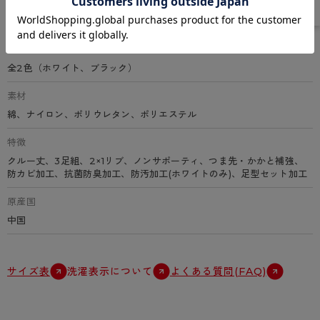
サイズ
24～25cm、25～26cm、26～27cm
カラー
全2色（ホワイト、ブラック）
素材
綿、ナイロン、ポリウレタン、ポリエステル
特徴
クルー丈、3足組、2×1リブ、ノンサポーティ、つま先・かかと補強、
防カビ加工、抗菌防臭加工、防汚加工(ホワイトのみ)、足型セット加工
原産国
中国
サイズ表
洗濯表示について
よくある質問(FAQ)