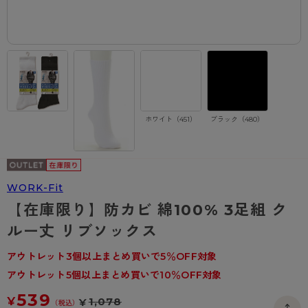
- 着圧タイツ
- 長袖（七分袖以上）
返品・交換について
みんなの、みんなの。
ソックス・靴下
- タンクトップ
お問い合わせについて
CLINICAL
レギンス・スパッツ
- カップ付きインナー
ハイジュニ
ホワイト（451）
ブラック（480）
WORK-Fit
【在庫限り】防カビ 綿100% 3足組 ク
ルー丈 リブソックス
アウトレット3個以上まとめ買いで5％OFF対象
アウトレット5個以上まとめ買いで10％OFF対象
539
¥
1,078
¥
（税込）