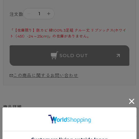
－
＋
注文数
「【在庫限り】防カビ 綿100% 3足組 クルー丈 リブソックス(ホワイ
ト（451）-24～25cm)」の在庫がありません。
SOLD OUT
この商品に関するお問い合わせ
商品詳細
商品コード
GC40083