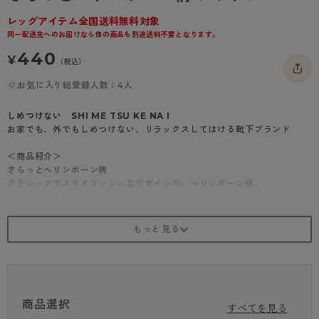
- 着圧タイツ
- 長袖（七分袖以上）
返品・交換について
みんなの、みんなの。
レッグアイテム全国送料無料対象
同一配送先へのお届けなら他の商品も別途送料不要となります。
ソックス・靴下
- タンクトップ
お問い合わせについて
CLINICAL
440
¥
（税込）
レギンス・スパッツ
- カップ付きインナー
ハイジュニ
お気に入り総登録人数：4人
しめつけない SHI ME TSU KE NA I
お家でも、外でもしめつけない、リラックスしてはける靴下ブランド
＜商品紹介＞
さらっとヘリンボーン柄
クラシックでスタイリッシュなデザインの、ヘリンボーン柄。
さらっと涼し気なはき心地。
クチゴムがゆったりでつま先がごろつかず、お家でのリラックス時や
デイリーの外出にもおすすめ。
商品選択
すべてを見る