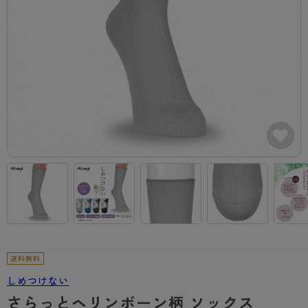
カテゴリから探す
レッグウェア
レッグウエア
レッグウエア
ストッキング
ソックス・靴下
タイツ
ブランドから探す
インナーウェア
インナーウエア
インナーウエア
- 無地ストッキング
クルー・レギュラー丈ソックス
ソックス・靴下
ブラジャー
メンズパンツ
ブラジャー
AZGI
ライフスタイルウェア
ライフスタイルウェア
- 柄ストッキング
スニーカー丈・くるぶし丈ソックス
クルー・レギュラー丈ソックス
商品選びのお手伝い
- ノンワイヤーブラ
ボクサー
ノンワイヤーブラ
ボトムス
ボトムス
アスティーグ
- ショート丈ストッキング
ハイソックス
スニーカー丈・くるぶし丈ソックス
- ワイヤーブラ
トランクス
ワイヤーブラ
トップス
トップス
お悩み別ガードル
クリアビューティアクティブ
ブラジャー特集
ご利用ガイド
- 着圧ストッキング
ハイソックス
- ブラトップ
Tバック・ビキニ
スポーツブラ
ルームウェア・パジャマ
ルームウェア・パジャマ
スゴスト
私に似合う、ストッキング選び
タイツの選び方
- パンティ部レスストッキング
スクールソックス
ショーツ
肌着・インナー
ショーツ
はじめての方へ
アクティブ・スポーツ
フェイクタイツ
タイツ
- レギュラーショーツ
レギュラーショーツ
よくある質問（FAQ）
- スポーツブラ
hotto comfort
- 無地タイツ
- サニタリーショーツ
サニタリーショーツ
サイズ表
- スポーツトップス
Atsugi COLORS
- 柄タイツ
- ガードル・補正ショーツ
ボクサー
お支払い方法について
- スポーツボトムス
BT
しめつけない
- ひざ下丈タイツ
肌着・インナー
配送方法について
雑貨・小物
スクールタイム
さらっとヘリンボーン柄 ソックス