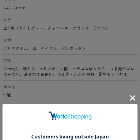
24～26cm
カラー
全4色（ライトグレー、チャコール、ブラック、デニム）
素材
ポリエステル、麻、ナイロン、ポリウレタン
特徴
21cm丈、麻入り、ヘリンボーン柄、クチゴムゆったり、つま先がゴロ
つかない、消臭加工糸使用、つま先・かかと補強、足型セット加工
原産国
中国
サイズ表
洗濯表示について
よくある質問(FAQ)