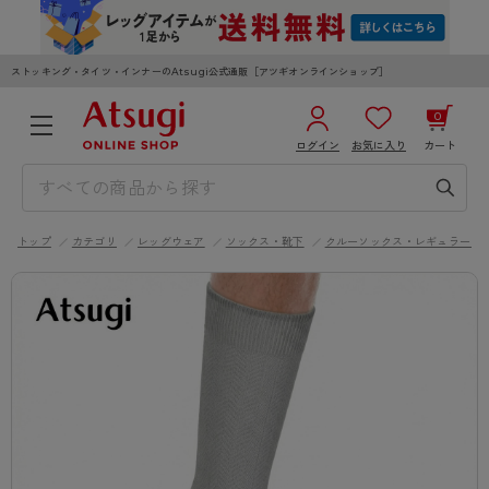
ストッキング・タイツ・インナーのAtsugi公式通販［アツギオンラインショップ］
0
ログイン
お気に入り
カート
3,980円以上のご購入で送料無料
¥0
合計
全国一律330円でお届けします（沖縄県以外）
トップ
カテゴリ
レッグウェア
ソックス・靴下
クルーソックス・レギュラーソ
カートを見る
ログイン／新規会員登録
WOMEN
MEN
KIDS