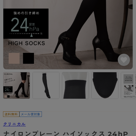
カテゴリから探す
レッグウェア
レッグウエア
レッグウエア
ストッキング
ソックス・靴下
タイツ
ブランドから探す
インナーウェア
インナーウエア
インナーウエア
- 無地ストッキング
クルー・レギュラー丈ソックス
ソックス・靴下
ブラジャー
メンズパンツ
ブラジャー
AZGI
ライフスタイルウェア
ライフスタイルウェア
- 柄ストッキング
スニーカー丈・くるぶし丈ソックス
クルー・レギュラー丈ソックス
商品選びのお手伝い
- ノンワイヤーブラ
ボクサー
ノンワイヤーブラ
ボトムス
ボトムス
アスティーグ
- ショート丈ストッキング
ハイソックス
スニーカー丈・くるぶし丈ソックス
- ワイヤーブラ
トランクス
ワイヤーブラ
トップス
トップス
お悩み別ガードル
クリアビューティアクティブ
ブラジャー特集
ご利用ガイド
- 着圧ストッキング
ハイソックス
- ブラトップ
Tバック・ビキニ
スポーツブラ
ルームウェア・パジャマ
ルームウェア・パジャマ
スゴスト
私に似合う、ストッキング選び
タイツの選び方
- パンティ部レスストッキング
スクールソックス
ショーツ
肌着・インナー
ショーツ
はじめての方へ
アクティブ・スポーツ
フェイクタイツ
タイツ
- レギュラーショーツ
レギュラーショーツ
よくある質問（FAQ）
- スポーツブラ
hotto comfort
- 無地タイツ
- サニタリーショーツ
サニタリーショーツ
サイズ表
- スポーツトップス
Atsugi COLORS
- 柄タイツ
- ガードル・補正ショーツ
ボクサー
お支払い方法について
- スポーツボトムス
BT
クリニカル
- ひざ下丈タイツ
肌着・インナー
配送方法について
雑貨・小物
スクールタイム
ナイロンプレーン ハイソックス 24hP