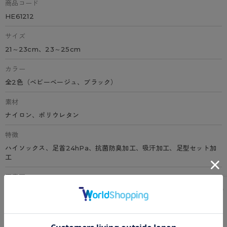
商品コード
HE61212
サイズ
21～23cm、23～25cm
カラー
全2色（ベビーベージュ、ブラック）
素材
ナイロン、ポリウレタン
特徴
ハイソックス、足首24hPa、抗菌防臭加工、吸汗加工、足型セット加
工
原産国
中国
サイズ表
洗濯表示について
よくある質問(FAQ)