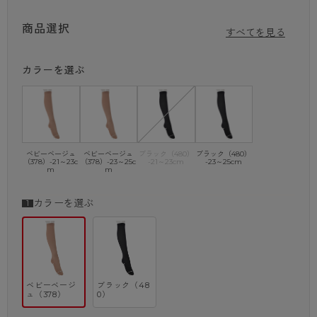
・抗菌防臭加工※
・吸汗加工
商品選択
※ニオイの原因となる繊維上の細菌の増殖を抑制
すべてを見る
ブランドサイトは
★こちら★
カラーを選ぶ
ベビーベージュ
ベビーベージュ
ブラック（480）
ブラック（480）
（378）-21～23c
（378）-23～25c
-21～23cm
-23～25cm
m
m
カラーを選ぶ
ベビーベージ
ブラック（48
ュ（378）
0）