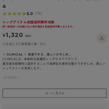
- 着圧タイツ
a
- 長袖（七分袖以上）
返品・交換について
みんなの、みんなの。
★★★★★
★★★★★
5.0
（1件）
ソックス・靴下
- タンクトップ
お問い合わせについて
CLINICAL
レッグアイテム全国送料無料対象
レギンス・スパッツ
- カップ付きインナー
ハイジュニ
同一配送先へのお届けなら他の商品も別途送料不要となります。
1,320
¥
（税込）
お気に入り総登録人数：15人
～ CLINICAL ～ 実感できる、美しいひきしめ。
CLINICALは、本格的な高着圧レッグウエアブランド。
着圧値を段階的に設計することで各部位を適切な強さでひきしめ、美しい
レッグラインを実現します。
<商品紹介>
ナイロンプレーンハイソックス 24hPa
なめらかな肌ざわりの素材を使用。足首からふくらはぎにかけての着圧値
を段階的に設計することで各部位を適切な強さでひきしめ、レッグライン
を美しく見せます。
・強めのひきしめ（足首24hPa）
・かかとはフィットしてずれにくい設計