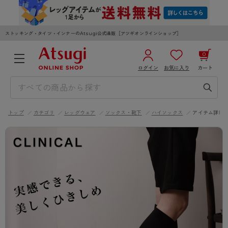
ストッキング・タイツ・インナーのAtsugi公式通販［アツギオンラインショップ］
0
ログイン
お気に入り
カート
3,980円以上のご購入で送料無料
¥0
合計
全国一律330円でお届けします（沖縄県以外）
トップ
カテゴリ
レッグウェア
ソックス・靴下
ハイソックス
アイテム詳細
カートを見る
ログイン／新規会員登録
WOMEN
MEN
KIDS