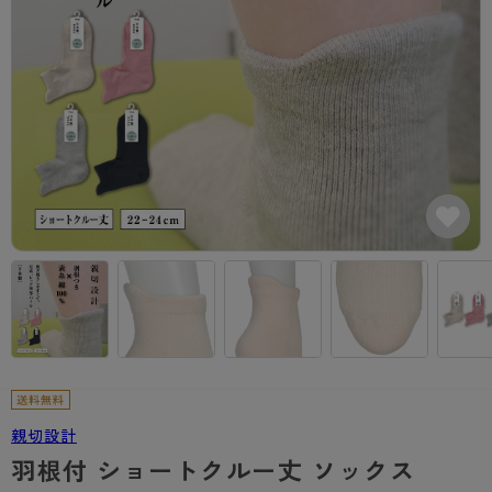
カテゴリから探す
レッグウェア
レッグウエア
レッグウエア
ストッキング
ソックス・靴下
タイツ
ブランドから探す
インナーウェア
インナーウエア
インナーウエア
- 無地ストッキング
クルー・レギュラー丈ソックス
ソックス・靴下
ブラジャー
メンズパンツ
ブラジャー
AZGI
ライフスタイルウェア
ライフスタイルウェア
- 柄ストッキング
スニーカー丈・くるぶし丈ソックス
クルー・レギュラー丈ソックス
商品選びのお手伝い
- ノンワイヤーブラ
ボクサー
ノンワイヤーブラ
ボトムス
ボトムス
アスティーグ
- ショート丈ストッキング
ハイソックス
スニーカー丈・くるぶし丈ソックス
- ワイヤーブラ
トランクス
ワイヤーブラ
トップス
トップス
お悩み別ガードル
クリアビューティアクティブ
ブラジャー特集
ご利用ガイド
- 着圧ストッキング
ハイソックス
- ブラトップ
Tバック・ビキニ
スポーツブラ
ルームウェア・パジャマ
ルームウェア・パジャマ
スゴスト
私に似合う、ストッキング選び
タイツの選び方
- パンティ部レスストッキング
スクールソックス
ショーツ
肌着・インナー
ショーツ
はじめての方へ
アクティブ・スポーツ
フェイクタイツ
タイツ
- レギュラーショーツ
レギュラーショーツ
よくある質問（FAQ）
- スポーツブラ
hotto comfort
- 無地タイツ
- サニタリーショーツ
サニタリーショーツ
サイズ表
- スポーツトップス
Atsugi COLORS
- 柄タイツ
- ガードル・補正ショーツ
ボクサー
お支払い方法について
- スポーツボトムス
親切設計
BT
羽根付 ショートクルー丈 ソックス
- ひざ下丈タイツ
肌着・インナー
配送方法について
雑貨・小物
スクールタイム