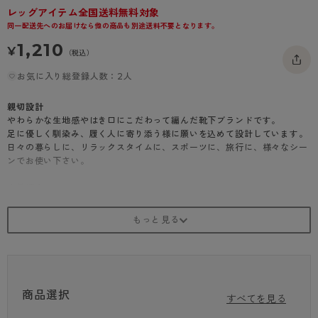
レッグアイテム全国送料無料対象
- 着圧タイツ
- 長袖（七分袖以上）
返品・交換について
みんなの、みんなの。
同一配送先へのお届けなら他の商品も別途送料不要となります。
ソックス・靴下
- タンクトップ
お問い合わせについて
CLINICAL
1,210
¥
（税込）
レギンス・スパッツ
- カップ付きインナー
ハイジュニ
お気に入り総登録人数：2人
親切設計
やわらかな生地感やはき口にこだわって編んだ靴下ブランドです。
足に優しく馴染み、履く人に寄り添う様に願いを込めて設計しています。
日々の暮らしに、リラックスタイムに、スポーツに、旅行に、様々なシー
ンでお使い下さい。
商品紹介
羽根付 綿混 ショートクルーソックス
はき口に羽根が付いており、足元を優しくサポートするソックスです。
・ショートクルー
・綿混
・表糸綿100％
商品選択
・羽根付き
すべてを見る
・足底＋レッグ後部パイル