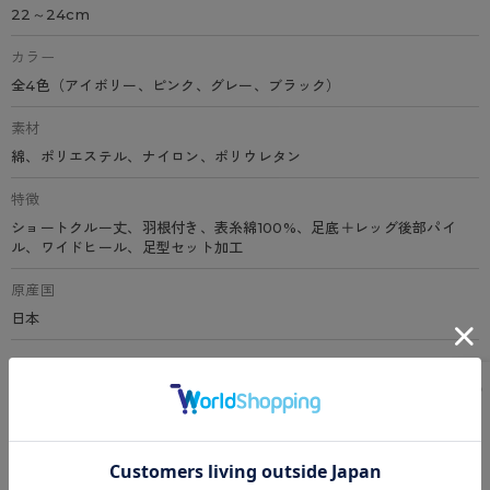
22～24cm
カラー
全4色（アイボリー、ピンク、グレー、ブラック）
素材
綿、ポリエステル、ナイロン、ポリウレタン
特徴
ショートクルー丈、羽根付き、表糸綿100%、足底＋レッグ後部パイ
ル、ワイドヒール、足型セット加工
原産国
日本
サイズ表
洗濯表示について
よくある質問(FAQ)