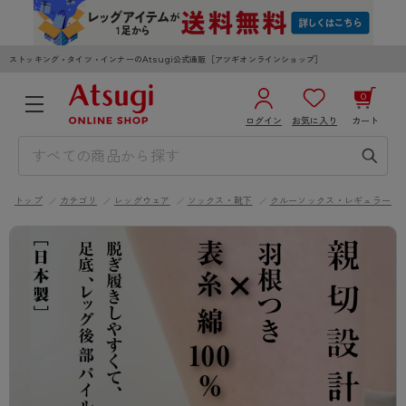
ストッキング・タイツ・インナーのAtsugi公式通販［アツギオンラインショップ］
0
ログイン
お気に入り
カート
3,980円以上のご購入で送料無料
¥0
合計
全国一律330円でお届けします（沖縄県以外）
トップ
カテゴリ
レッグウェア
ソックス・靴下
クルーソックス・レギュラーソ
カートを見る
ログイン／新規会員登録
WOMEN
MEN
KIDS