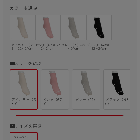
カラーを選ぶ
※商品画像はできる限り実物の色に近づけるよう調整しておりますが、
ご覧になる環境（PCのモニタ設定やスマホ画面シール等）により実物
と色味が異なる
場合がございます。
アイボリー（38
ピンク（670）-2
グレー（19）-22
ブラック（480）
9）-22～24cm
2～24cm
～24cm
-22～24cm
カラーを選ぶ
アイボリー（3
ピンク（67
グレー（19）
ブラック（48
89）
0）
0）
サイズを選ぶ
22～24cm