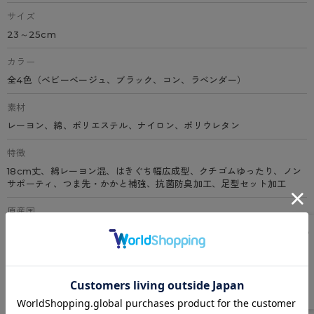
サイズ
23～25cm
カラー
全4色（ベビーベージュ、ブラック、コン、ラベンダー）
素材
レーヨン、綿、ポリエステル、ナイロン、ポリウレタン
特徴
18cm丈、綿レーヨン混、はきぐち幅広成型、クチゴムゆったり、ノン
サポーティ、つま先・かかと補強、抗菌防臭加工、足型セット加工
原産国
中国
サイズ表
洗濯表示について
よくある質問(FAQ)