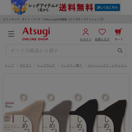
ストッキング・タイツ・インナーのAtsugi公式通販［アツギオンラインショップ］
0
ログイン
お気に入り
カート
3,980円以上のご購入で送料無料
¥0
合計
全国一律330円でお届けします（沖縄県以外）
トップ
カテゴリ
レッグウェア
ソックス・靴下
クルーソックス・レギュラーソ
カートを見る
ログイン／新規会員登録
WOMEN
MEN
KIDS