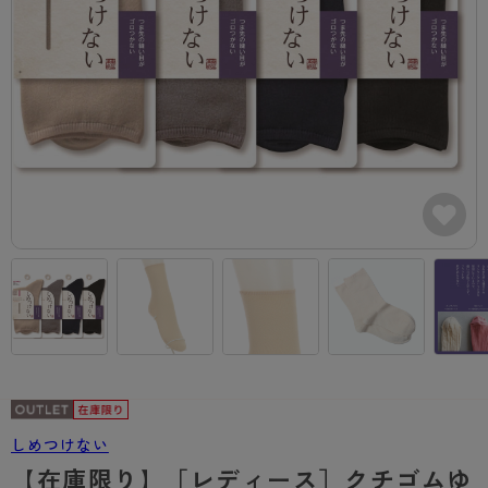
カテゴリから探す
レッグウェア
レッグウエア
レッグウエア
ストッキング
ソックス・靴下
タイツ
ブランドから探す
インナーウェア
インナーウエア
インナーウエア
- 無地ストッキング
クルー・レギュラー丈ソックス
ソックス・靴下
ブラジャー
メンズパンツ
ブラジャー
AZGI
ライフスタイルウェア
ライフスタイルウェア
- 柄ストッキング
スニーカー丈・くるぶし丈ソックス
クルー・レギュラー丈ソックス
商品選びのお手伝い
- ノンワイヤーブラ
ボクサー
ノンワイヤーブラ
ボトムス
ボトムス
アスティーグ
- ショート丈ストッキング
ハイソックス
スニーカー丈・くるぶし丈ソックス
- ワイヤーブラ
トランクス
ワイヤーブラ
トップス
トップス
お悩み別ガードル
クリアビューティアクティブ
ブラジャー特集
ご利用ガイド
- 着圧ストッキング
ハイソックス
- ブラトップ
Tバック・ビキニ
スポーツブラ
ルームウェア・パジャマ
ルームウェア・パジャマ
スゴスト
私に似合う、ストッキング選び
タイツの選び方
- パンティ部レスストッキング
スクールソックス
ショーツ
肌着・インナー
ショーツ
はじめての方へ
アクティブ・スポーツ
フェイクタイツ
タイツ
- レギュラーショーツ
レギュラーショーツ
よくある質問（FAQ）
- スポーツブラ
hotto comfort
- 無地タイツ
- サニタリーショーツ
サニタリーショーツ
サイズ表
- スポーツトップス
Atsugi COLORS
- 柄タイツ
- ガードル・補正ショーツ
ボクサー
お支払い方法について
- スポーツボトムス
BT
しめつけない
- ひざ下丈タイツ
肌着・インナー
配送方法について
雑貨・小物
スクールタイム
【在庫限り】［レディース］クチゴムゆ