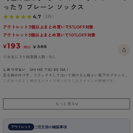
- 着圧タイツ
ったり プレーン ソックス
- 長袖（七分袖以上）
返品・交換について
みんなの、みんなの。
★★★★★
★★★★★
4.7
（3件）
ソックス・靴下
- タンクトップ
お問い合わせについて
CLINICAL
アウトレット3個以上まとめ買いで5％OFF対象
レギンス・スパッツ
- カップ付きインナー
ハイジュニ
アウトレット5個以上まとめ買いで10％OFF対象
193
¥
385
¥
（税込）
お気に入り総登録人数：9人
しめつけない
SHI ME TSU KE NA I
足を締め付けず、リラックスしてはいて頂ける心地よい靴下のブランド。
こだわりのよく伸びるソフトでゆったりしたクチゴムが特徴です。
アウトレット
ご注文前の確認事項