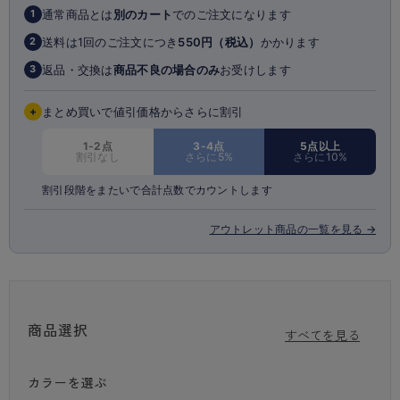
通常商品とは
別のカート
でのご注文になります
1
送料は1回のご注文につき
550円（税込）
かかります
2
返品・交換は
商品不良の場合のみ
お受けします
3
+
まとめ買いで値引価格からさらに割引
1-2点
3-4点
5点以上
割引なし
さらに5%
さらに10%
割引段階をまたいで合計点数でカウントします
アウトレット商品の一覧を見る →
商品選択
すべてを見る
カラーを選ぶ