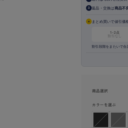
ショーツ
返品・交換は
商品不
3
+
まとめ買いで値引価
1-2点
割引なし
割引段階をまたいで合
商品選択
カラーを選ぶ