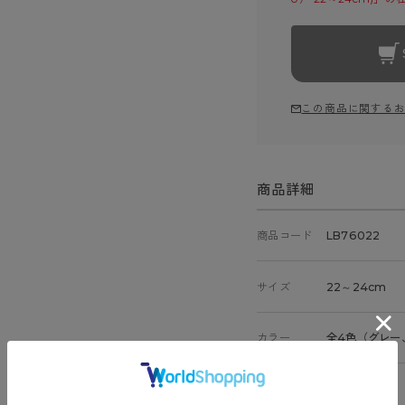
この商品に関する
商品詳細
商品コード
LB76022
サイズ
22～24cm
カラー
全4色（グレー
素材
ポリエステル、