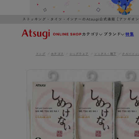
ストッキング・タイツ・インナーのAtsugi公式通販［アツギオ
カテゴリ
ブランド
特集
トップ
カテゴリ
レッグウェア
ソックス・靴下
クルーソッ
WOMEN
MEN
K
3,980円以上のご購入で送料無料
全国一律3
ブランドから探す
WOMEN
MEN
K
カテゴリから探す
レッグウェア
インナーウ
カテゴリから探す
ブラ
ストッキング
ブラジャー
- 無地ストッキング
- ノンワ
レッグウェア
AZG
- 柄ストッキング
- ワイヤー
ストッキング
AZGI
アス
インナーウェア
- ショート丈ストッキング
- ブラトッ
- 無地ストッキング
クリ
ブラジャー
ライフスタイルウェア