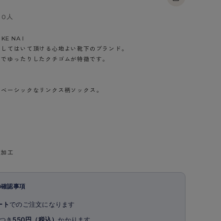
BT
0人
ハイジュニ
KE NA I
スしてはいて頂ける心地よい靴下のブランド。
トでゆったりしたクチゴムが特徴です。
ブランド一覧へ
いベーシックなリンクス柄ソックス。
カテゴリ一覧へ
ト加工
の確認事項
ート
でのご注文になります
つき
550円（税込）
かかります