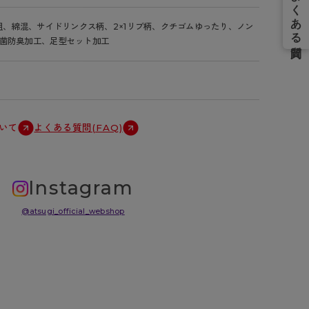
足組、綿混、サイドリンクス柄、2×1リブ柄、クチゴムゆったり、ノン
菌防臭加工、足型セット加工
いて
よくある質問(FAQ)
Instagram
@atsugi_official_webshop