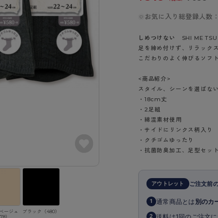
- スポーツブラ
hotto comfort
Atsugi COLORS
スト
タイツの選び方
ラーショーツ
- スポーツトップス
お気に入り総登録人数：
イクタイツ
リーショーツ
- スポーツボトムス
みんなの、みんなの。
CLINICAL
o comfort
しめつけない
SHI ME TSU 
ル・補正ショーツ
雑貨・小物
ご利用ガイド
足を締め付けず、リラック
gi COLORS
ナー
こだわりのよく伸びるソフ
七分袖以上）
はじめての方へ
ールタイム
<商品紹介>
ップ
よくある質問（FAQ）
スタイル、シーンを選ばな
なの、みんなの。
付きインナー
・18cm丈
サイズ表
ICAL
・2足組
お支払い方法について
ジュニ
・綿混素材使用
エア
エア
ライフスタイルウェア
配送方法について
・サイドにリンクス柄入り
ブランド一覧へ
・クチゴムゆったり
ツ
ボトムス
返品・交換について
・抗菌防臭加工、足型セッ
ーブラ
トップス
お問い合わせについて
ラ
ルームウェア・パジャマ
ビキニ
ラ
アウトレット
ご注文前
ナー
通常商品とは
別のカ
1
ショーツ
ベージュ
ブラック（480）
送料は1回のご注文に
2
78）