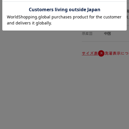
特徴
18cm丈、2
サポーティ、抗
原産国
中国
サイズ表
洗濯表示につ