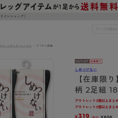
ンラインショップ］
クス・レギュラーソックス
アイテム詳細
IDS
30円でお届けします（沖縄県以外）
IDS
しめつけない
【在庫限り
ェア
ライフスタイルウェア
ンドから探す
商品選びのお手伝い
柄 2足組 
ボトムス
イヤーブラ
トップス
アウトレット3個以上まとめ
I
お悩み別ガードル
ブラ
ルームウェア・パジャマ
アウトレット5個以上まとめ
アスティーグ
クリアビューティアクティ
ティーグ
ブラジャー特集
プ
アクティブ・スポーツ
319
アビューティアクティブ
私に似合う、ストッキング選
¥
¥
638
（税込）