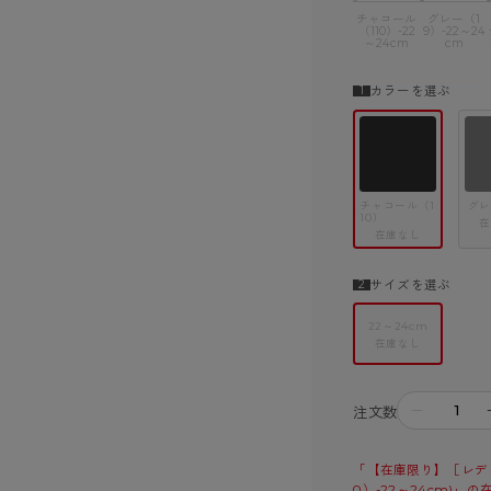
チャコール
グレー（1
（110）-22
9）-22～24
～24cm
cm
カラーを選ぶ
チャコール（1
グレ
10）
在
在庫なし
サイズを選ぶ
22～24cm
在庫なし
－
注文数
「【在庫限り】［レディ
0）-22～24cm)」