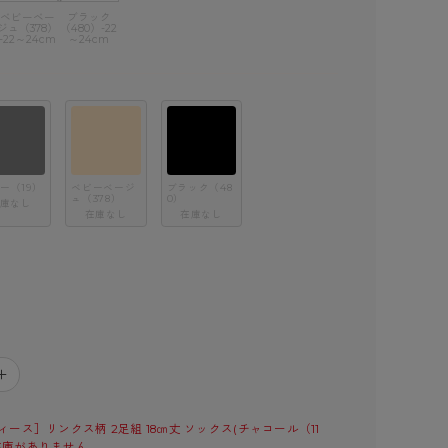
ベビーベー
ブラック
ジュ（378）
（480）-22
-22～24cm
～24cm
ー（19）
ベビーベージ
ブラック（48
ュ（378）
0）
庫なし
在庫なし
在庫なし
＋
ース］リンクス柄 2足組 18㎝丈 ソックス(チャコール（11
の在庫がありません。