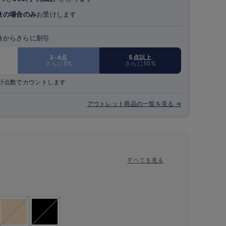
良の場合のみ
お受けします
格からさらに割引
3-4点
5点以上
さらに5%
さらに10%
計点数でカウントします
アウトレット商品の一覧を見る →
すべてを見る