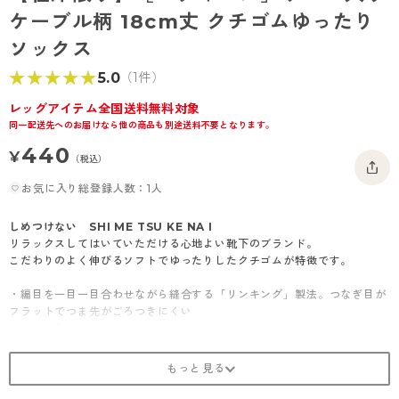
- 着圧タイツ
ケーブル柄 18cm丈 クチゴムゆったり
- 長袖（七分袖以上）
返品・交換について
みんなの、みんなの。
ソックス
ソックス・靴下
- タンクトップ
お問い合わせについて
CLINICAL
★★★★★
★★★★★
5.0
（1件）
レギンス・スパッツ
- カップ付きインナー
ハイジュニ
レッグアイテム全国送料無料対象
同一配送先へのお届けなら他の商品も別途送料不要となります。
440
¥
（税込）
お気に入り総登録人数：1人
しめつけない SHI ME TSU KE NA I
リラックスしてはいていただける心地よい靴下のブランド。
こだわりのよく伸びるソフトでゆったりしたクチゴムが特徴です。
・編目を一目一目合わせながら縫合する「リンキング」製法。つなぎ目が
フラットでつま先がごろつきにくい
・ウール入りで秋冬もあたたか
・消臭加工糸を使用
・18cm丈
・ケーブル柄
・クチゴムゆったり