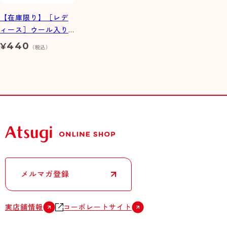
【在庫限り】［レデ
ィース］ウール入り
ケーブル柄 18cm丈
440
¥
（税込）
クチゴムゆったりソ
ックス
メルマガ登録
実店舗情報
コーポレートサイト