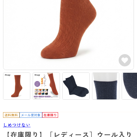
カテゴリから探す
レッグウェア
レッグウエア
レッグウエア
ストッキング
ソックス・靴下
タイツ
ブランドから探す
インナーウェア
インナーウエア
インナーウエア
- 無地ストッキング
クルー・レギュラー丈ソックス
ソックス・靴下
ブラジャー
メンズパンツ
ブラジャー
AZGI
ライフスタイルウェア
ライフスタイルウェア
- 柄ストッキング
スニーカー丈・くるぶし丈ソックス
クルー・レギュラー丈ソックス
商品選びのお手伝い
- ノンワイヤーブラ
ボクサー
ノンワイヤーブラ
ボトムス
ボトムス
アスティーグ
- ショート丈ストッキング
ハイソックス
スニーカー丈・くるぶし丈ソックス
- ワイヤーブラ
トランクス
ワイヤーブラ
トップス
トップス
お悩み別ガードル
クリアビューティアクティブ
ブラジャー特集
ご利用ガイド
- 着圧ストッキング
ハイソックス
- ブラトップ
Tバック・ビキニ
スポーツブラ
ルームウェア・パジャマ
ルームウェア・パジャマ
スゴスト
私に似合う、ストッキング選び
タイツの選び方
- パンティ部レスストッキング
スクールソックス
ショーツ
肌着・インナー
ショーツ
はじめての方へ
アクティブ・スポーツ
フェイクタイツ
タイツ
- レギュラーショーツ
レギュラーショーツ
よくある質問（FAQ）
- スポーツブラ
hotto comfort
- 無地タイツ
- サニタリーショーツ
サニタリーショーツ
サイズ表
- スポーツトップス
Atsugi COLORS
- 柄タイツ
- ガードル・補正ショーツ
ボクサー
お支払い方法について
- スポーツボトムス
BT
しめつけない
- ひざ下丈タイツ
肌着・インナー
配送方法について
雑貨・小物
スクールタイム
【在庫限り】［レディース］ウール入り