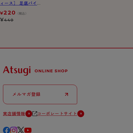
ィース］ 足底パイル
クチゴム超ゆったり
220
¥
（税込）
ソックス
¥
440
メルマガ登録
実店舗情報
コーポレートサイト