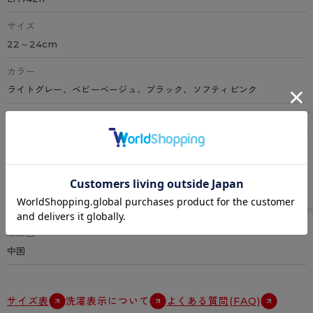
サイズ
22～24cm
カラー
ライトグレー、ベビーベージュ、ブラック、ソフティピンク
素材
ポリエステル、綿、ナイロン、ポリウレタン
特徴
ハーフミニ丈、綿入り、身生地プレーン、クチゴム5×1リブ調、クチゴ
ム超ゆったり、クチゴム丈6cm、足底パイル、抗菌防臭加工、足型セ
ット加工
原産国
中国
サイズ表
洗濯表示について
よくある質問(FAQ)