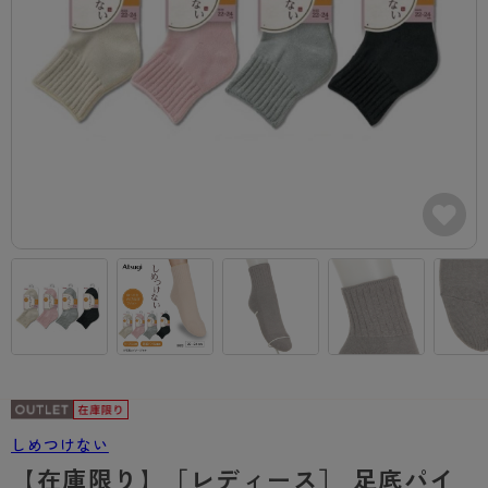
カテゴリから探す
レッグウェア
レッグウエア
レッグウエア
ストッキング
ソックス・靴下
タイツ
ブランドから探す
インナーウェア
インナーウエア
インナーウエア
- 無地ストッキング
クルー・レギュラー丈ソックス
ソックス・靴下
ブラジャー
メンズパンツ
ブラジャー
AZGI
ライフスタイルウェア
ライフスタイルウェア
- 柄ストッキング
スニーカー丈・くるぶし丈ソックス
クルー・レギュラー丈ソックス
商品選びのお手伝い
- ノンワイヤーブラ
ボクサー
ノンワイヤーブラ
ボトムス
ボトムス
アスティーグ
- ショート丈ストッキング
ハイソックス
スニーカー丈・くるぶし丈ソックス
- ワイヤーブラ
トランクス
ワイヤーブラ
トップス
トップス
お悩み別ガードル
クリアビューティアクティブ
ブラジャー特集
ご利用ガイド
- 着圧ストッキング
ハイソックス
- ブラトップ
Tバック・ビキニ
スポーツブラ
ルームウェア・パジャマ
ルームウェア・パジャマ
スゴスト
私に似合う、ストッキング選び
タイツの選び方
- パンティ部レスストッキング
スクールソックス
ショーツ
肌着・インナー
ショーツ
はじめての方へ
アクティブ・スポーツ
フェイクタイツ
タイツ
- レギュラーショーツ
レギュラーショーツ
よくある質問（FAQ）
- スポーツブラ
hotto comfort
- 無地タイツ
- サニタリーショーツ
サニタリーショーツ
サイズ表
- スポーツトップス
Atsugi COLORS
- 柄タイツ
- ガードル・補正ショーツ
ボクサー
お支払い方法について
- スポーツボトムス
BT
しめつけない
- ひざ下丈タイツ
肌着・インナー
配送方法について
雑貨・小物
スクールタイム
【在庫限り】［レディース］ 足底パイ