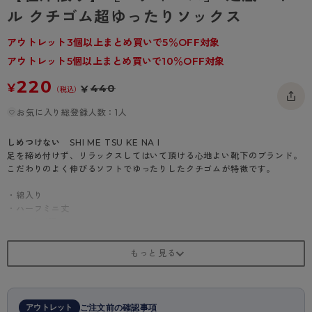
- 着圧タイツ
ル クチゴム超ゆったりソックス
- 長袖（七分袖以上）
返品・交換について
みんなの、みんなの。
ソックス・靴下
- タンクトップ
お問い合わせについて
アウトレット3個以上まとめ買いで5％OFF対象
CLINICAL
アウトレット5個以上まとめ買いで10％OFF対象
レギンス・スパッツ
- カップ付きインナー
ハイジュニ
220
¥
440
¥
（税込）
お気に入り総登録人数：1人
しめつけない
SHI ME TSU KE NA I
足を締め付けず、リラックスしてはいて頂ける心地よい靴下のブランド。
こだわりのよく伸びるソフトでゆったりしたクチゴムが特徴です。
・綿入り
・ハーフミニ丈
・5×1リブ調
・足底パイル
・クチゴム超ゆったり
アウトレット
ご注文前の確認事項