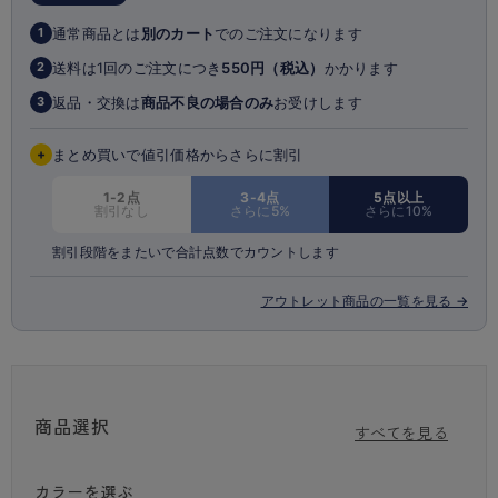
通常商品とは
別のカート
でのご注文になります
1
送料は1回のご注文につき
550円（税込）
かかります
2
返品・交換は
商品不良の場合のみ
お受けします
3
+
まとめ買いで値引価格からさらに割引
1-2点
3-4点
5点以上
割引なし
さらに5%
さらに10%
割引段階をまたいで合計点数でカウントします
アウトレット商品の一覧を見る →
商品選択
すべてを見る
カラーを選ぶ