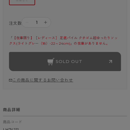
在庫なし
－
＋
注文数
「【在庫限り】［レディース］ 足底パイル クチゴム超ゆったりソッ
クス(ライトグレー（18）-22～24cm)」の在庫がありません。
SOLD OUT
この商品に関するお問い合わせ
商品詳細
商品コード
LH74211