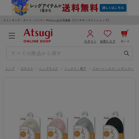
ストッキング・タイツ・インナーのAtsugi公式通販［アツギオンラインショップ］
0
ログイン
お気に入り
カート
3,980円以上のご購入で送料無料
¥0
合計
全国一律330円でお届けします（沖縄県以外）
トップ
カテゴリ
レッグウェア
ソックス・靴下
クルーソックス・レギュラーソ
カートを見る
ログイン／新規会員登録
WOMEN
MEN
KIDS