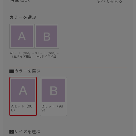
すべてを見る
・フレンチネイル風5本指 ひざ下丈ストッキング
履くだけで肌もネイルもキレイに魅せる！清潔感のあるピンクフレン
カラーを選ぶ
チ。
・シークレット（総柄ストッキング）
Bセットとは異なるデザインです。
【Bセット】
・ルクリアアンクレット柄 ストッキング
左足首にクリスタルが輝く繊細なデザイン。
Aセット（988）-
Bセット（989）-
MLサイズ相当
MLサイズ相当
パンツスタイルに合わせてチラ見せもおすすめ！
・ブロックネイル風 5本指 ひざ下丈ストッキング
履くだけで肌もネイルもキレイに魅せる！パッと目を惹く涼しげなブル
カラーを選ぶ
ーネイル。
・シークレット（総柄ストッキング）
Aセットとは異なるデザインです。
Aセット（98
Bセット（98
～ご留意事項～
8）
9）
※シークレットの内容は両セット同等価格の商品アソートとなっておりま
す。
※中身のご指定はできませんのでご了承ください。
サイズを選ぶ
※サイズはML、ひざ下丈は22－25㎝のみとなります。