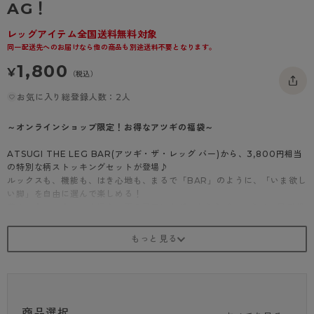
AG！
- 着圧タイツ
- 長袖（七分袖以上）
返品・交換について
みんなの、みんなの。
レッグアイテム全国送料無料対象
ソックス・靴下
- タンクトップ
お問い合わせについて
CLINICAL
同一配送先へのお届けなら他の商品も別途送料不要となります。
レギンス・スパッツ
1,800
- カップ付きインナー
ハイジュニ
¥
（税込）
お気に入り総登録人数：2人
～オンラインショップ限定！お得なアツギの福袋～
ATSUGI THE LEG BAR(アツギ・ザ・レッグ バー)から、3,800円相当
の特別な柄ストッキングセットが登場♪
ルックスも、機能も、はき心地も、まるで「BAR」のように、「いま欲し
い脚」を自由に選んで楽しめる！
華やかなアンクレット柄や、夏の足元にもぴったりなジェルネイル風デザ
インなど、
これからの時期におすすめのアイテムを、シークレット含む3枚セットに
してお届けします。
【Aセット】
・フラワーアンクレット柄 ストッキング
まるで足首に可憐な花々が咲いたような上品なデザイン。
商品選択
華やかさをプラスしたいセレモニースタイルにおすすめ！