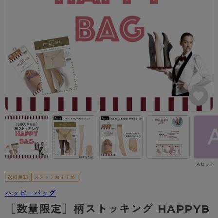
カテゴリから探す
レッグウェア
レッグウエア
レッグウエア
ストッキング
ソックス・靴下
タイツ
ブランドから探す
インナーウェア
インナーウエア
インナーウエア
- 無地ストッキング
クルー・レギュラー丈ソックス
ソックス・靴下
ブラジャー
メンズパンツ
ブラジャー
AZGI
ライフスタイルウェア
ライフスタイルウェア
- 柄ストッキング
スニーカー丈・くるぶし丈ソックス
クルー・レギュラー丈ソックス
商品選びのお手伝い
- ノンワイヤーブラ
ボクサー
ノンワイヤーブラ
ボトムス
ボトムス
アスティーグ
- ショート丈ストッキング
ハイソックス
スニーカー丈・くるぶし丈ソックス
- ワイヤーブラ
トランクス
ワイヤーブラ
トップス
トップス
お悩み別ガードル
クリアビューティアクティブ
ブラジャー特集
ご利用ガイド
- 着圧ストッキング
ハイソックス
- ブラトップ
Tバック・ビキニ
スポーツブラ
ルームウェア・パジャマ
ルームウェア・パジャマ
スゴスト
私に似合う、ストッキング選び
タイツの選び方
- パンティ部レスストッキング
スクールソックス
ショーツ
肌着・インナー
ショーツ
はじめての方へ
アクティブ・スポーツ
フェイクタイツ
タイツ
- レギュラーショーツ
レギュラーショーツ
よくある質問（FAQ）
- スポーツブラ
hotto comfort
Aセット（
- 無地タイツ
- サニタリーショーツ
サニタリーショーツ
サイズ表
- スポーツトップス
Atsugi COLORS
スタッフおすすめ
- 柄タイツ
- ガードル・補正ショーツ
ボクサー
お支払い方法について
- スポーツボトムス
ハッピーバッグ
BT
［数量限定］柄ストッキング HAPPYB
- ひざ下丈タイツ
肌着・インナー
配送方法について
雑貨・小物
スクールタイム