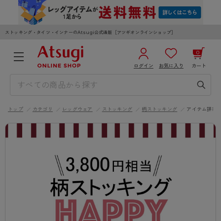
ストッキング・タイツ・インナーのAtsugi公式通販［アツギオンラインショップ］
0
ログイン
お気に入り
カート
3,980円以上のご購入で送料無料
¥0
合計
全国一律330円でお届けします（沖縄県以外）
トップ
カテゴリ
レッグウェア
ストッキング
柄ストッキング
アイテム詳細
カートを見る
ログイン／新規会員登録
WOMEN
MEN
KIDS