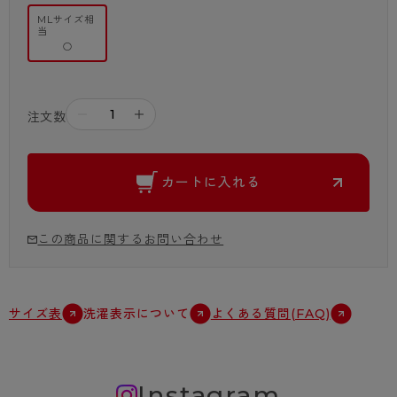
※カラーはすべてベージュになります。
MLサイズ相
※特別セットのため不良品以外の返品・交換は対応いたしかねます。
当
○
－
＋
注文数
カートに入れる
この商品に関するお問い合わせ
サイズ表
洗濯表示について
よくある質問(FAQ)
Instagram