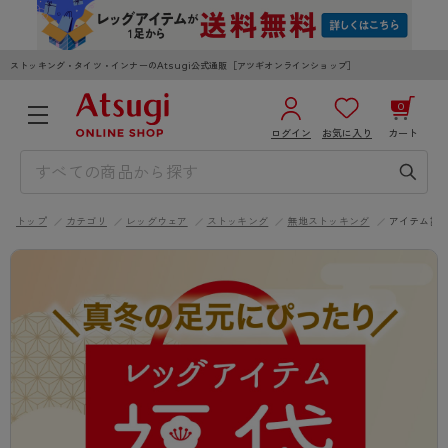
ストッキング・タイツ・インナーのAtsugi公式通販［アツギオンラインショップ］
0
ログイン
お気に入り
カート
3,980円以上のご購入で送料無料
¥0
合計
全国一律330円でお届けします（沖縄県以外）
トップ
カテゴリ
レッグウェア
ストッキング
無地ストッキング
アイテム詳
カートを見る
ログイン／新規会員登録
WOMEN
MEN
KIDS