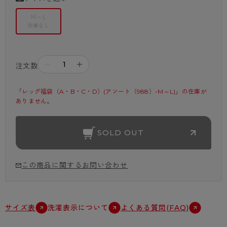
M～L
在庫なし
－
＋
注文数
「レッグ福袋（A・B・C・D）(アソート（988）-M～L)」の在庫が
ありません。
SOLD OUT
この商品に関するお問い合わせ
サイズ表
洗濯表示について
よくある質問(FAQ)