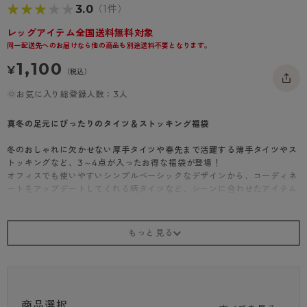
★★★★★
★★★★★
3.0
（1件）
- 着圧タイツ
- 長袖（七分袖以上）
返品・交換について
みんなの、みんなの。
レッグアイテム全国送料無料対象
ソックス・靴下
- タンクトップ
お問い合わせについて
CLINICAL
同一配送先へのお届けなら他の商品も別途送料不要となります。
1,100
レギンス・スパッツ
- カップ付きインナー
ハイジュニ
¥
（税込）
お気に入り総登録人数：3人
真冬の足元にぴったりのタイツ＆ストッキング福袋
冬のおしゃれに欠かせない厚手タイツや春先まで活躍する薄手タイツやス
トッキングなど、3～4点が入ったお得な福袋が登場！
オフィスでも使いやすいシンプルベーシックなデザインから、コーディネ
ートをアップデートしてくれる柄タイツなど、シーンに合わせたアイテム
が揃っています。
何が入っているかはお楽しみ♪数量限定となりますのでお早めに！
Aセット
薄手から厚手までのタイツとストッキングが入ったセットです。
Bセット
薄手タイツや厚手タイツなどを詰めこんだ、タイツのみのセットです。
商品選択