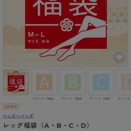
カテゴリから探す
レッグウェア
レッグウエア
レッグウエア
ストッキング
ソックス・靴下
タイツ
ブランドから探す
インナーウェア
インナーウエア
インナーウエア
- 無地ストッキング
クルー・レギュラー丈ソックス
ソックス・靴下
ブラジャー
メンズパンツ
ブラジャー
AZGI
ライフスタイルウェア
ライフスタイルウェア
- 柄ストッキング
スニーカー丈・くるぶし丈ソックス
クルー・レギュラー丈ソックス
商品選びのお手伝い
- ノンワイヤーブラ
ボクサー
ノンワイヤーブラ
ボトムス
ボトムス
アスティーグ
- ショート丈ストッキング
ハイソックス
スニーカー丈・くるぶし丈ソックス
- ワイヤーブラ
トランクス
ワイヤーブラ
トップス
トップス
お悩み別ガードル
クリアビューティアクティブ
ブラジャー特集
ご利用ガイド
- 着圧ストッキング
ハイソックス
- ブラトップ
Tバック・ビキニ
スポーツブラ
ルームウェア・パジャマ
ルームウェア・パジャマ
スゴスト
私に似合う、ストッキング選び
タイツの選び方
- パンティ部レスストッキング
スクールソックス
ショーツ
肌着・インナー
ショーツ
はじめての方へ
アクティブ・スポーツ
フェイクタイツ
タイツ
- レギュラーショーツ
レギュラーショーツ
よくある質問（FAQ）
- スポーツブラ
hotto comfort
アソート（988）
アソート（989）
アソート（990）
アソート（
- 無地タイツ
- サニタリーショーツ
サニタリーショーツ
サイズ表
- スポーツトップス
Atsugi COLORS
- 柄タイツ
- ガードル・補正ショーツ
ボクサー
お支払い方法について
- スポーツボトムス
ハッピーバッグ
BT
レッグ福袋（A・B・C・D）
- ひざ下丈タイツ
肌着・インナー
配送方法について
雑貨・小物
スクールタイム