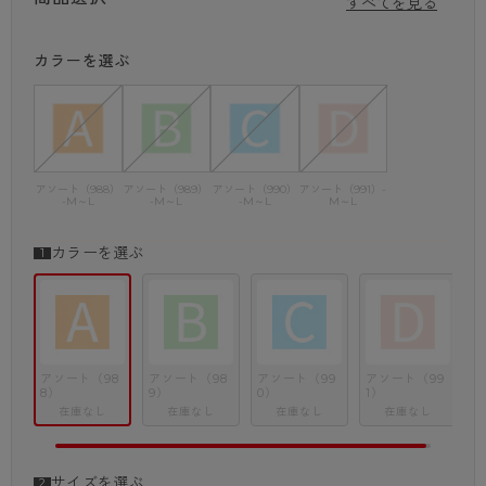
すべてを見る
Cセット
ストッキングとタイツを組み合わせたセットです。
カラーを選ぶ
Dセット
薄手タイツやストッキングのセットです。
～ご留意事項～
※中身のご指定はできませんのでご了承ください。
※複数個お買い上げの場合は内容が重複する可能性がございます。
アソート（988）
アソート（989）
アソート（990）
アソート（991）-
-M～L
-M～L
-M～L
M～L
※当店で通常販売されている商品と同じ商品が入る可能性がございます。
※不良品以外の返品・交換はお受けできません。
※特別セットのため不良品以外の返品・交換は対応いたしかねます。
カラーを選ぶ
アソート（98
アソート（98
アソート（99
アソート（99
8）
9）
0）
1）
在庫なし
在庫なし
在庫なし
在庫なし
サイズを選ぶ