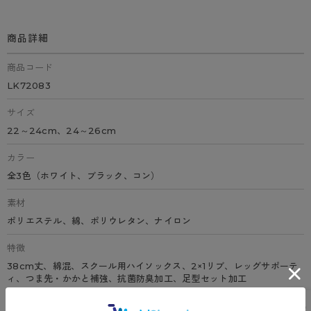
商品詳細
商品コード
LK72083
サイズ
22～24cm、24～26cm
カラー
全3色（ホワイト、ブラック、コン）
素材
ポリエステル、綿、ポリウレタン、ナイロン
特徴
38cm丈、綿混、スクール用ハイソックス、2×1リブ、レッグサポーテ
ィ、つま先・かかと補強、抗菌防臭加工、足型セット加工
原産国