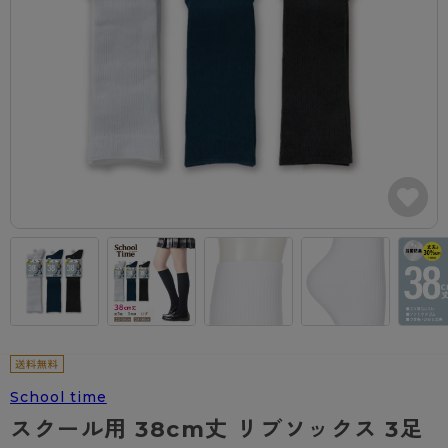
カテゴリから探す
レッグウェア
レッグウエア
レッグウエア
ストッキング
ソックス・靴下
タイツ
ブランドから探す
インナーウェア
インナーウエア
インナーウエア
- 無地ストッキング
クルー・レギュラー丈ソックス
ソックス・靴下
ブラジャー
メンズパンツ
ブラジャー
AZGI
ライフスタイルウェア
ライフスタイルウェア
- 柄ストッキング
スニーカー丈・くるぶし丈ソックス
クルー・レギュラー丈ソックス
商品選びのお手伝い
- ノンワイヤーブラ
ボクサー
ノンワイヤーブラ
ボトムス
ボトムス
アスティーグ
- ショート丈ストッキング
ハイソックス
スニーカー丈・くるぶし丈ソックス
- ワイヤーブラ
トランクス
ワイヤーブラ
トップス
トップス
お悩み別ガードル
クリアビューティアクティブ
ブラジャー特集
ご利用ガイド
- 着圧ストッキング
ハイソックス
- ブラトップ
Tバック・ビキニ
スポーツブラ
ルームウェア・パジャマ
ルームウェア・パジャマ
スゴスト
私に似合う、ストッキング選び
タイツの選び方
- パンティ部レスストッキング
スクールソックス
ショーツ
肌着・インナー
ショーツ
はじめての方へ
アクティブ・スポーツ
フェイクタイツ
タイツ
- レギュラーショーツ
レギュラーショーツ
よくある質問（FAQ）
- スポーツブラ
hotto comfort
- 無地タイツ
- サニタリーショーツ
サニタリーショーツ
サイズ表
- スポーツトップス
Atsugi COLORS
- 柄タイツ
- ガードル・補正ショーツ
ボクサー
お支払い方法について
- スポーツボトムス
School time
BT
スクール用 38cm丈 リブソックス 3足
- ひざ下丈タイツ
肌着・インナー
配送方法について
雑貨・小物
スクールタイム