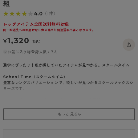
組
- 着圧タイツ
- 長袖（七分袖以上）
返品・交換について
みんなの、みんなの。
★★★★★
★★★★★
4.0
（1件）
ソックス・靴下
- タンクトップ
お問い合わせについて
CLINICAL
レッグアイテム全国送料無料対象
レギンス・スパッツ
- カップ付きインナー
同一配送先へのお届けなら他の商品も別途送料不要となります。
ハイジュニ
1,320
¥
（税込）
お気に入り総登録人数：7人
通学にぴったり！私が探していたアイテムが見つかる。スクールタイム
School Time（スクールタイム）
豊富なレングスバリエーションで、欲しいが見つかるスクールソックスシ
リーズです。
カラーは「ホワイト」「コン」「ブラック」の3色展開
スクール用ソックスとして使いやすいカラーの無地ソックスです。学校で
使いやすいシンプルなデザイン。
校則で柄ありが禁止のときは、このスクールソックスがおすすめです。
中学生、高校生の女の子におすすめの靴下です
サイズは「22～24cm」「24～26cm」で中・高校生の通学用ソックス