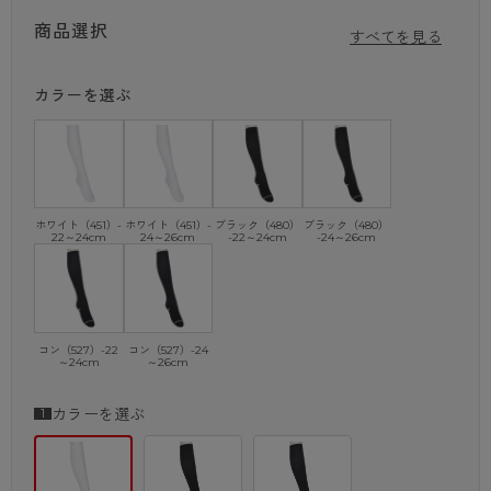
にぴったり。
商品選択
すべてを見る
スクールソックス 38cm丈
★丈夫さ30％UP！★（当社比）
カラーを選ぶ
3足組が嬉しい38cm丈リブ編みソックス。
「つま先・かかと補強」を施しており、丈夫で長持ち！
清潔を保つ「抗菌防臭」付き。また、動いても靴下がずり落ちにくいの
で、よく動くときにおすすめ。
・綿混
・2×1 リブ
ホワイト（451）-
ホワイト（451）-
ブラック（480）
ブラック（480）
22～24cm
24～26cm
-22～24cm
-24～26cm
・レッグサポーティ
・つま先・かかと補強
・抗菌防臭加工
コン（527）-22
コン（527）-24
～24cm
～26cm
カラーを選ぶ