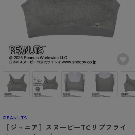
カテゴリから探す
レッグウェア
レッグウエア
レッグウエア
ストッキング
ソックス・靴下
タイツ
ブランドから探す
インナーウェア
インナーウエア
インナーウエア
- 無地ストッキング
クルー・レギュラー丈ソックス
ソックス・靴下
ブラジャー
メンズパンツ
ブラジャー
AZGI
ライフスタイルウェア
ライフスタイルウェア
- 柄ストッキング
スニーカー丈・くるぶし丈ソックス
クルー・レギュラー丈ソックス
商品選びのお手伝い
- ノンワイヤーブラ
ボクサー
ノンワイヤーブラ
ボトムス
ボトムス
アスティーグ
- ショート丈ストッキング
ハイソックス
スニーカー丈・くるぶし丈ソックス
- ワイヤーブラ
トランクス
ワイヤーブラ
トップス
トップス
お悩み別ガードル
クリアビューティアクティブ
ブラジャー特集
ご利用ガイド
- 着圧ストッキング
ハイソックス
- ブラトップ
Tバック・ビキニ
スポーツブラ
ルームウェア・パジャマ
ルームウェア・パジャマ
スゴスト
私に似合う、ストッキング選び
タイツの選び方
- パンティ部レスストッキング
スクールソックス
ショーツ
肌着・インナー
ショーツ
はじめての方へ
アクティブ・スポーツ
フェイクタイツ
タイツ
- レギュラーショーツ
レギュラーショーツ
よくある質問（FAQ）
- スポーツブラ
hotto comfort
- 無地タイツ
- サニタリーショーツ
サニタリーショーツ
サイズ表
- スポーツトップス
Atsugi COLORS
PEANUTS
- 柄タイツ
- ガードル・補正ショーツ
ボクサー
お支払い方法について
- スポーツボトムス
BT
［ジュニア］スヌーピーTCリブフライ
- ひざ下丈タイツ
肌着・インナー
配送方法について
雑貨・小物
スクールタイム