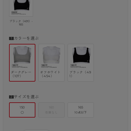
ブラック（491）-
165
カラーを選ぶ
ダークグレー
オフホワイト
ブラック（49
（107）
（454）
1）
サイズを選ぶ
150
160
165
○
在庫なし
10点以下