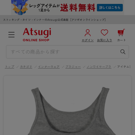
ストッキング・タイツ・インナーのAtsugi公式通販［アツギオンラインショップ］
0
ログイン
お気に入り
カート
3,980円以上のご購入で送料無料
¥0
合計
全国一律330円でお届けします（沖縄県以外）
トップ
カテゴリ
インナーウェア
ブラジャー
ノンワイヤーブラ
アイテム詳
カートを見る
ログイン／新規会員登録
WOMEN
MEN
KIDS