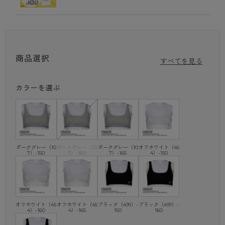
PEANUTS （ピーナッツ）
アメリカの漫画家チャールズ M.シュルツが1950年から描き始めた
コミック「PEANUTS （ピーナッツ）」。
主人公であるチャーリー・ブラウン少年の飼っているビーグル犬の
「SNOOPY/スヌーピー」は、その愛らしさから幅広い年齢層に人
商品選択
すべてを見る
気が高く、世界的に知られています。
カラーを選ぶ
※商品画像はできる限り実物の色に近づけるよう調整しておりますが、
ご覧になる環境（PCのモニタ設定やスマホ画面シール等）により、実
物と色味が異なる場合がございます。
ダークグレー（10
ダークグレー（10
ダークグレー（10
オフホワイト（45
7）-150
7）-160
7）-165
4）-150
オフホワイト（45
オフホワイト（45
ブラック（491）-
ブラック（491）-
4）-160
4）-165
150
160