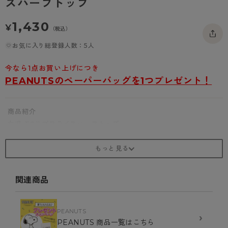
スハーフトップ
- 着圧タイツ
- 長袖（七分袖以上）
返品・交換について
みんなの、みんなの。
1,430
¥
ソックス・靴下
（税込）
- タンクトップ
お問い合わせについて
CLINICAL
お気に入り総登録人数：5人
レギンス・スパッツ
- カップ付きインナー
ハイジュニ
今なら1点お買い上げにつき
PEANUTSのペーパーバッグを1つプレゼント！
商品紹介
女児 TCリブフライスハーフトップ
・綿混
・ストレッチ
・吸汗速乾
関連商品
・ピスネーム
・ポリエステル 60% 綿 35% ポリウレタン 5%
PEANUTS
›
PEANUTS 商品一覧はこちら