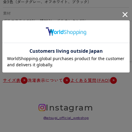
全3色（ダークグレー、オフホワイト、ブラック）
素材
ポリエステル60％、綿35％、ポリウレタン5％
特徴
綿混、吸汗速乾、ピスネーム付き、ストレッチ素材
原産国
中国
サイズ表
洗濯表示について
よくある質問(FAQ)
Instagram
@atsugi_official_webshop